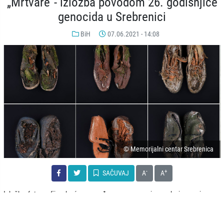
„Mrtvare“- izložba povodom 26. godišnjice
genocida u Srebrenici
BiH
07.06.2021 - 14:08
© Memorijalni centar Srebrenica
-
+
SAČUVAJ
A
A
Izložba fotografija obuće pronađene u masovnim grobnicama i na
Maršu smrti u istočnoj Bosni nakon zločina genocida nad tamošnjim
muslimanima tokom rata devedesetih bit će otvorena od 1. jula u