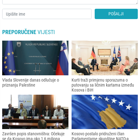
POŠALJI
PREPORUČENE
VIJESTI
Vlada Slovenije danas odlučuje o
Kurti traži primjenu sporazuma o
priznanju Palestine
putovanju sa ličnim kartama između
Kosova i BiH
Završen popis stanovništva: Očekuje
Kosovo postalo pridruženi član
se da Kosovo ima oko 1,6 miliona
Parlamentarne skupštine NATO-a