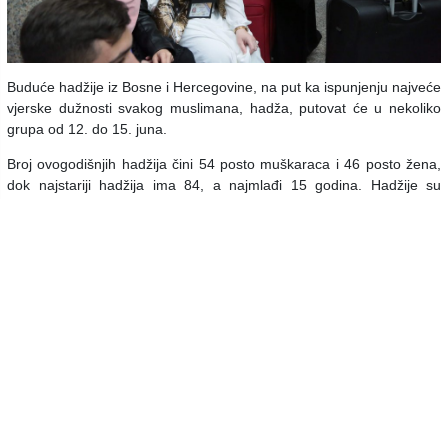
Buduće hadžije iz Bosne i Hercegovine, na put ka ispunjenju najveće
vjerske dužnosti svakog muslimana, hadža, putovat će u nekoliko
grupa od 12. do 15. juna.
Broj ovogodišnjih hadžija čini 54 posto muškaraca i 46 posto žena,
dok najstariji hadžija ima 84, a najmlađi 15 godina. Hadžije su
podijeljene u 47 grupa, a za Medinu će odlaziti s dva leta dnevno
12., 13., 14. i 15. juna.
Povratak bh. hadžija je planiran na isti način, sa po dva leta dnevno,
od 5. do 8. jula.
Hadž je jedna od pet islamskih dužnosti, koju tokom života treba
ispuniti svaki punoljetan muškarac i žena koji steknu uslove za to.