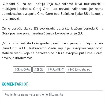
„Građani su za onu partiju koja sve vrijeme čuva multietnički i
multivjerski sklad u Crnoj Gori, kao najveću vrijednost, jer nema
demokratske, evropske Crne Gore bez Bošnjaka i jake BS“, kazao je
Ibrahimović.
On je poručio da će BS sve uraditi da u što kraćem periodu Crna
Gora postane prva naredna članica Evropske unije (EU).
„Moramo slušati šta kažu građani, oni duže vrijeme poručuju da žele
Crnu Goru u EU. Izabraćemo Vladu koja dijeli evropske vrijednosti,
stabilnu vladu koja će bezrezervno biti za evropski put Crne Gore“,
naveo je Ibrahimović.
#CRNA GORA
#IZBORI
#PARLAMENT
#Bošnjačka stranka
KOMENTARI
(0)