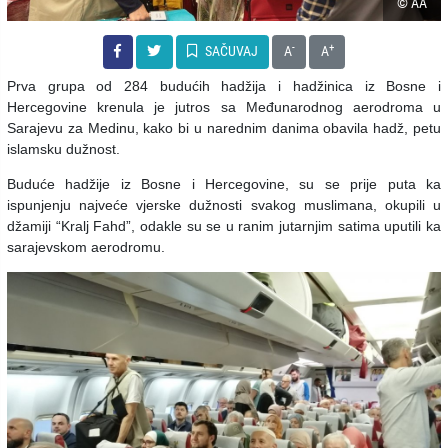
© AA
-
+
SAČUVAJ
A
A
Prva grupa od 284 budućih hadžija i hadžinica iz Bosne i
Hercegovine krenula je jutros sa Međunarodnog aerodroma u
Sarajevu za Medinu, kako bi u narednim danima obavila hadž, petu
islamsku dužnost.
Buduće hadžije iz Bosne i Hercegovine, su se prije puta ka
ispunjenju najveće vjerske dužnosti svakog muslimana, okupili u
džamiji “Kralj Fahd”, odakle su se u ranim jutarnjim satima uputili ka
sarajevskom aerodromu.