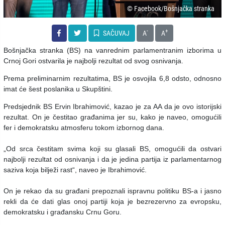
© Facebook/Bošnjačka stranka
-
+
SAČUVAJ
A
A
Bošnjačka stranka (BS) na vanrednim parlamentranim izborima u
Crnoj Gori ostvarila je najbolji rezultat od svog osnivanja.
Prema preliminarnim rezultatima, BS je osvojila 6,8 odsto, odnosno
imat će šest poslanika u Skupštini.
Predsjednik BS Ervin Ibrahimović, kazao je za AA da je ovo istorijski
rezultat. On je čestitao građanima jer su, kako je naveo, omogućili
fer i demokratsku atmosferu tokom izbornog dana.
„Od srca čestitam svima koji su glasali BS, omogućili da ostvari
najbolji rezultat od osnivanja i da je jedina partija iz parlamentarnog
saziva koja bilježi rast“, naveo je Ibrahimović.
On je rekao da su građani prepoznali ispravnu politiku BS-a i jasno
rekli da će dati glas onoj partiji koja je bezrezervno za evropsku,
demokratsku i građansku Crnu Goru.