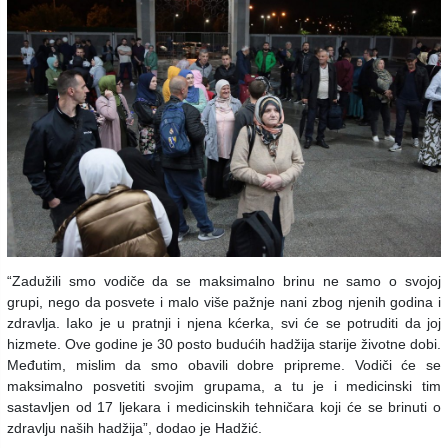
“Zadužili smo vodiče da se maksimalno brinu ne samo o svojoj
grupi, nego da posvete i malo više pažnje nani zbog njenih godina i
zdravlja. Iako je u pratnji i njena kćerka, svi će se potruditi da joj
hizmete. Ove godine je 30 posto budućih hadžija starije životne dobi.
Međutim, mislim da smo obavili dobre pripreme. Vodiči će se
maksimalno posvetiti svojim grupama, a tu je i medicinski tim
sastavljen od 17 ljekara i medicinskih tehničara koji će se brinuti o
zdravlju naših hadžija”, dodao je Hadžić.