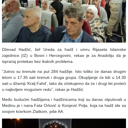
Dževad Hadžić, šef Ureda za hadž i umru Rijaseta Islamske
zajednice (IZ) u Bosni i Hercegovini, rekao je za Anadoliju da je
ispraćaj protekao bez ikakvih problema.
“Jutros su krenule na put 284 hadžije. Isto toliko će danas drugim
letom u 17.35 sati krenuti i druga grupa. Okupljanje će biti u 14.30
sati u džamiji ‘Kralj Fahd’, tako da očekujemo da će i drugi let proteći
u najboljem mogućem redu”, rekao je Hadžić.
Među budućim hadžijama i hadžinicama koji su danas otputovali u
Medinu je i nana Fata Orlović iz Konjević Polja, koja na hadž ide sa
svojom kćerkom Zlatkom, piše AA.