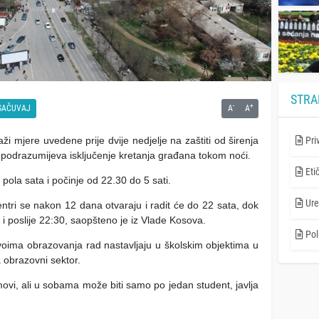
STRA
-
+
SAČUVAJ
A
A
ži mjere uvedene prije dvije nedjelje na zaštiti od širenja
Pri
podrazumijeva isključenje kretanja građana tokom noći.
Eti
pola sata i počinje od 22.30 do 5 sati.
Ure
 centri se nakon 12 dana otvaraju i radit će do 22 sata, dok
i poslije 22:30, saopšteno je iz Vlade Kosova.
Poli
nivoima obrazovanja rad nastavljaju u školskim objektima u
obrazovni sektor.
ovi, ali u sobama može biti samo po jedan student, javlja