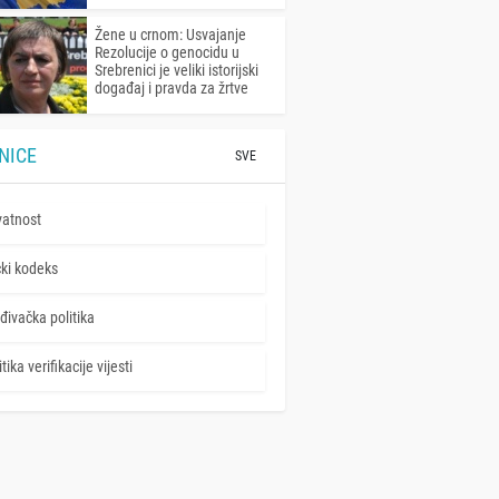
Žene u crnom: Usvajanje
Rezolucije o genocidu u
Srebrenici je veliki istorijski
događaj i pravda za žrtve
NICE
SVE
vatnost
čki kodeks
đivačka politika
tika verifikacije vijesti