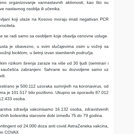
no organizovanje vannastavnih aktivnosti, kao što su
ve nastavnog osoblja ili učenika.
avljani koji ulaze na Kosovo moraju imati negativan PCR
prociteta.
lje se radi samo sa osobljem koje obavlja osnovne usluge.
usta je obavezno, u svim slučajevima osim u vožnji sa
 vožnji biciklom, u šetnji izvan stambenih područja.
im rizikom širenja zaraze na više od 30 ljudi (seminari i
e saučešća zabranjeni. Sahrane su dozvoljene samo uz
di.
stirano je 500.112 uzoraka sumnjivih na koronavirus, od
ima je 101.517 bilo pozitivno. Ukupno se oporavilo 87.012
 12.433 osoba.
rstva zdravlja vakcinisamo 16.132 osoba, zdravstvenih
ničnih bolesnika starosne dobi između 75 do 79 godina.
ontingent od 24.000 doza anti covid AstraZeneka vakcina,
ram COVAX.