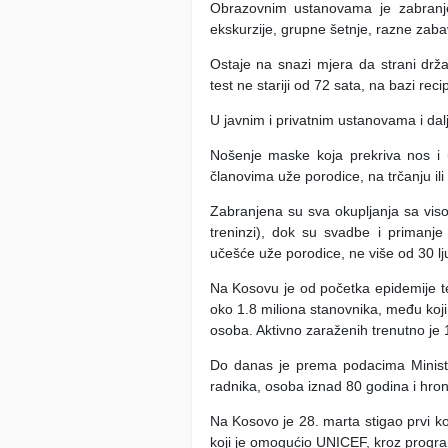
Obrazovnim ustanovama je zabranje
ekskurzije, grupne šetnje, razne zaba
Ostaje na snazi mjera da strani drž
test ne stariji od 72 sata, na bazi reci
U javnim i privatnim ustanovama i da
Nošenje maske koja prekriva nos i 
članovima uže porodice, na trčanju ili
Zabranjena su sva okupljanja sa visok
treninzi), dok su svadbe i primanj
učešće uže porodice, ne više od 30 lju
Na Kosovu je od početka epidemije te
oko 1.8 miliona stanovnika, među koj
osoba. Aktivno zaraženih trenutno je
Do danas je prema podacima Minista
radnika, osoba iznad 80 godina i hro
Na Kosovo je 28. marta stigao prvi k
koji je omogućio UNICEF, kroz prog