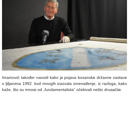
Imamović također navodi kako je pojava bosanske državne zastave
s ljiljanima 1992. kod mnogih izazvala iznenađenje, iz razloga, kako
kaže, što su mnogi od „fundamentalista“ očekivali nešto drugačije.
„Odjednom, kod tih 'fundamentalista' u Bosni i Hercegovini, nema ni
zelene boje, ni polumjeseca, nego ljiljani. Oni nisu mogli to da
pojme“, kazao je Imamović.
”Ukidanjem obilježja s ljiljanima 1998. napravljena velika