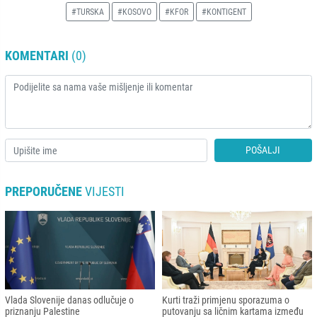
#TURSKA
#KOSOVO
#KFOR
#KONTIGENT
KOMENTARI
(0)
POŠALJI
PREPORUČENE
VIJESTI
Vlada Slovenije danas odlučuje o
Kurti traži primjenu sporazuma o
priznanju Palestine
putovanju sa ličnim kartama između