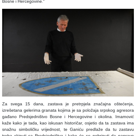
Bosne i Hercegovine.“
Za svega 15 dana, zastava je pretrpjela značajna oštećenja,
izrešetana gelerima granata kojima je sa položaja srpskog agresora
gađano Predsjedništvo Bosne i Hercegovine i okolina. Imamović
kaže kako je tada, kao iskusan historičar, osjetio da ta zastava ima
snažnu simboličku vrijednost, te Ganiću predlaže da tu zastavu
treba skinuti sa Predsjedništva i kako će se pobrinuti da naprave