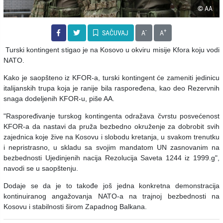
© AA
-
+
SAČUVAJ
A
A
Turski kontingent stigao je na Kosovo u okviru misije Kfora koju vodi
NATO.
Kako je saopšteno iz KFOR-a, turski kontingent će zameniti jedinicu
italijanskih trupa koja je ranije bila raspoređena, kao deo Rezervnih
snaga dodeljenih KFOR-u, piše AA.
"Raspoređivanje turskog kontingenta odražava čvrstu posvećenost
KFOR-a da nastavi da pruža bezbedno okruženje za dobrobit svih
zajednica koje žive na Kosovu i slobodu kretanja, u svakom trenutku
i nepristrasno, u skladu sa svojim mandatom UN zasnovanim na
bezbednosti Ujedinjenih nacija Rezolucija Saveta 1244 iz 1999.g",
navodi se u saopštenju.
Dodaje se da je to takođe još jedna konkretna demonstracija
kontinuiranog angažovanja NATO-a na trajnoj bezbednosti na
Kosovu i stabilnosti širom Zapadnog Balkana.