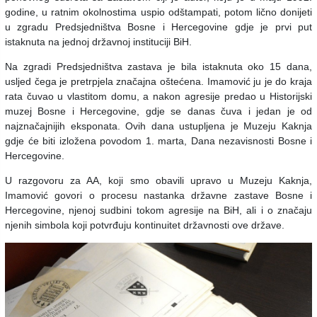
godine, u ratnim okolnostima uspio odštampati, potom lično donijeti
u zgradu Predsjedništva Bosne i Hercegovine gdje je prvi put
istaknuta na jednoj državnoj instituciji BiH.
Na zgradi Predsjedništva zastava je bila istaknuta oko 15 dana,
usljed čega je pretrpjela značajna oštećena. Imamović ju je do kraja
rata čuvao u vlastitom domu, a nakon agresije predao u Historijski
muzej Bosne i Hercegovine, gdje se danas čuva i jedan je od
najznačajnijih eksponata. Ovih dana ustupljena je Muzeju Kaknja
gdje će biti izložena povodom 1. marta, Dana nezavisnosti Bosne i
Hercegovine.
U razgovoru za AA, koji smo obavili upravo u Muzeju Kaknja,
Imamović govori o procesu nastanka državne zastave Bosne i
Hercegovine, njenoj sudbini tokom agresije na BiH, ali i o značaju
njenih simbola koji potvrđuju kontinuitet državnosti ove države.