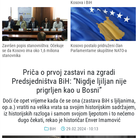
Kosova i BiH
Završen popis stanovništva: Očekuje
Kosovo postalo pridruženi član
se da Kosovo ima oko 1,6 miliona
Parlamentarne skupštine NATO-a
stanovnika
Priča o prvoj zastavi na zgradi
Predsjedništva BiH: ”Nigdje ljiljan nije
prigrljen kao u Bosni”
Doći će opet vrijeme kada će se ona (zastava BiH s ljiljanima,
op.a.) vratiti na velika vrata sa svojim historijskim sadržajem,
iz historijskih razloga i samom svojom ljepotom i to nećemo
dugo čekati, rekao je historičar Enver Imamović
BiH
29.02.2024 - 10:13