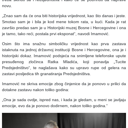
novu.
„Znao sam da će ona biti historijska vrijednost, kao što danas i jeste.
Smotao sam je i bila je kod mene tokom rata, u kući. Kada je rat
završio predao sam je u Historijski muzej Bosne i Hercegovine i ona
je tamo, tako reći, postala prvi eksponat“, navodi Imamović.
Osim što ima snažnu simboličku vrijednost kao prva zastava
istaknuta na jednoj državnoj instituciji Bosne i Hercegovine, ona je i
historijski dokaz. Imamović podsjeća na snimljene telefonske upute
presuđenog zločinca Ratka Mladića, koji ponavlja „Tucite
Predsjedništvo“, te naglašava kako su upravo rupe od gelera na
zastavi posljedica tih granatiranja Predsjedništva.
Imamović ne skriva emocije zbog činjenice da je ponovo u prilici da
dotakne zastavu nakon toliko godina:
„Ona je sada ovdje, ispred nas, i kada je gledam, u meni se javljaju
emocije, evo da je ponovo dodirnem, nakon toliko godina.“