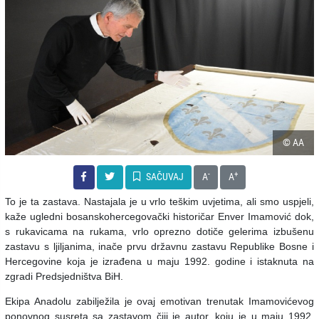
© AA
-
+
SAČUVAJ
A
A
To je ta zastava. Nastajala je u vrlo teškim uvjetima, ali smo uspjeli,
kaže ugledni bosanskohercegovački historičar Enver Imamović dok,
s rukavicama na rukama, vrlo oprezno dotiče gelerima izbušenu
zastavu s ljiljanima, inače prvu državnu zastavu Republike Bosne i
Hercegovine koja je izrađena u maju 1992. godine i istaknuta na
zgradi Predsjedništva BiH.
Ekipa Anadolu zabilježila je ovaj emotivan trenutak Imamovićevog
ponovnog susreta sa zastavom čiji je autor, koju je u maju 1992.