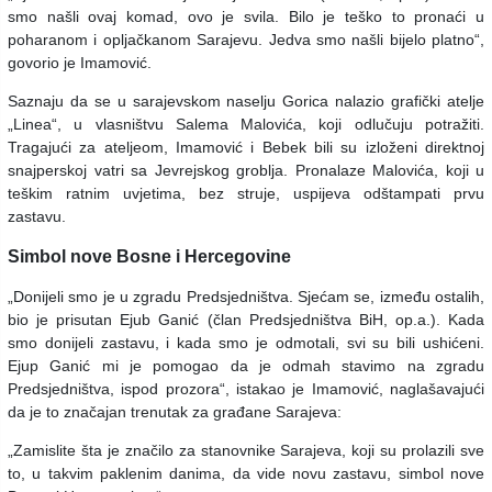
smo našli ovaj komad, ovo je svila. Bilo je teško to pronaći u
poharanom i opljačkanom Sarajevu. Jedva smo našli bijelo platno“,
govorio je Imamović.
Saznaju da se u sarajevskom naselju Gorica nalazio grafički atelje
„Linea“, u vlasništvu Salema Malovića, koji odlučuju potražiti.
Tragajući za ateljeom, Imamović i Bebek bili su izloženi direktnoj
snajperskoj vatri sa Jevrejskog groblja. Pronalaze Malovića, koji u
teškim ratnim uvjetima, bez struje, uspijeva odštampati prvu
zastavu.
Simbol nove Bosne i Hercegovine
„Donijeli smo je u zgradu Predsjedništva. Sjećam se, između ostalih,
bio je prisutan Ejub Ganić (član Predsjedništva BiH, op.a.). Kada
smo donijeli zastavu, i kada smo je odmotali, svi su bili ushićeni.
Ejup Ganić mi je pomogao da je odmah stavimo na zgradu
Predsjedništva, ispod prozora“, istakao je Imamović, naglašavajući
da je to značajan trenutak za građane Sarajeva:
„Zamislite šta je značilo za stanovnike Sarajeva, koji su prolazili sve
to, u takvim paklenim danima, da vide novu zastavu, simbol nove