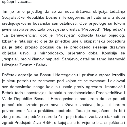
općeprihvaćena.
Tim je iznio prijedlog da se za nova državna obilježja tadašnje
Socijalističke Republike Bosne i Hercegovine, prihvate ona iz doba
srednjovjekovne bosanske samostalnosti. Ove prijedloge su tokom
javne rasprave podržala prosvjetna društva “Preporod”, “Napredak” i
“La Benevolencia”, dok je “Prosvjeta” odbacila takav prijedlog.
Izbijanje rata spriječilo je da prijedlog uđe u skupštinsku proceduru
pa je tako propao pokušaj da se predloženo rješenje državnih
obilježja usvoji u mirnodopsko, prijeratno doba. Komisija se
„raspala“, brojni članovi napustili Sarajevo, ostali su samo Imamović
i dizajner Zvonimir Bebek.
Početak agresije na Bosnu i Hercegovinu i pružanje otpora izrodilo
je hitnu potrebu za zastavom pod kojom će se svrstavati i djelovati
sve domovinske snage koje su ustale protiv agresora. Imamović i
Bebek tada uspostavljaju kontakt s predstavnicima Predsjedništva i
Vlade Republike Bosne i Hercegovine s namjerom da se ponudi
pomoć oko izrade prve nove državne zastave, koja bi barem
privremeno ušla u praktičnu upotrebu. Tada je naglašeno da bi i
zbog moralne podrške narodu čim prije trebalo zastavu istaknuti na
zgradi Predsjedništva RBiH, u kojoj su u to vrijeme bila smještena i