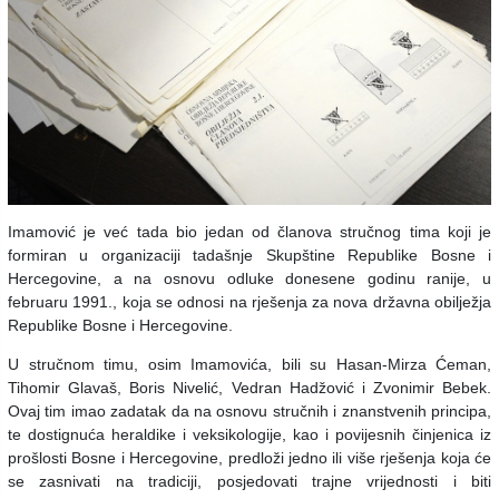
Imamović je već tada bio jedan od članova stručnog tima koji je
formiran u organizaciji tadašnje Skupštine Republike Bosne i
Hercegovine, a na osnovu odluke donesene godinu ranije, u
februaru 1991., koja se odnosi na rješenja za nova državna obilježja
Republike Bosne i Hercegovine.
U stručnom timu, osim Imamovića, bili su Hasan-Mirza Ćeman,
Tihomir Glavaš, Boris Nivelić, Vedran Hadžović i Zvonimir Bebek.
Ovaj tim imao zadatak da na osnovu stručnih i znanstvenih principa,
te dostignuća heraldike i veksikologije, kao i povijesnih činjenica iz
prošlosti Bosne i Hercegovine, predloži jedno ili više rješenja koja će
se zasnivati na tradiciji, posjedovati trajne vrijednosti i biti