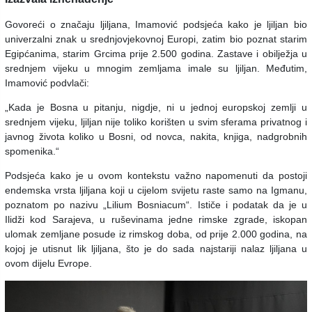
Govoreći o značaju ljiljana, Imamović podsjeća kako je ljiljan bio
univerzalni znak u srednjovjekovnoj Europi, zatim bio poznat starim
Egipćanima, starim Grcima prije 2.500 godina. Zastave i obilježja u
srednjem vijeku u mnogim zemljama imale su ljiljan. Međutim,
Imamović podvlači:
„Kada je Bosna u pitanju, nigdje, ni u jednoj europskoj zemlji u
srednjem vijeku, ljiljan nije toliko korišten u svim sferama privatnog i
javnog života koliko u Bosni, od novca, nakita, knjiga, nadgrobnih
spomenika.“
Podsjeća kako je u ovom kontekstu važno napomenuti da postoji
endemska vrsta ljiljana koji u cijelom svijetu raste samo na Igmanu,
poznatom po nazivu „Lilium Bosniacum“. Ističe i podatak da je u
Ilidži kod Sarajeva, u ruševinama jedne rimske zgrade, iskopan
ulomak zemljane posude iz rimskog doba, od prije 2.000 godina, na
kojoj je utisnut lik ljiljana, što je do sada najstariji nalaz ljiljana u
ovom dijelu Evrope.