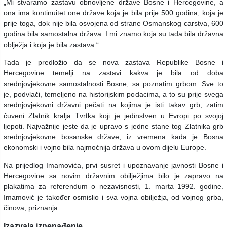
„Mi stvaramo zastavu obnovljene države Bosne i Hercegovine, a
ona ima kontinuitet one države koja je bila prije 500 godina, koja je
prije toga, dok nije bila osvojena od strane Osmanskog carstva, 600
godina bila samostalna država. I mi znamo koja su tada bila državna
oblježja i koja je bila zastava.“
Tada je predložio da se nova zastava Republike Bosne i
Hercegovine temelji na zastavi kakva je bila od doba
srednjovjekovne samostalnosti Bosne, sa poznatim grbom. Sve to
je, podvlači, temeljeno na historijskim podacima, a to su prije svega
srednjovjekovni državni pečati na kojima je isti takav grb, zatim
čuveni Zlatnik kralja Tvrtka koji je jedinstven u Evropi po svojoj
ljepoti. Najvažnije jeste da je upravo s jedne stane tog Zlatnika grb
srednjovjekovne bosanske države, iz vremena kada je Bosna
ekonomski i vojno bila najmoćnija država u ovom dijelu Europe.
Na prijedlog Imamovića, prvi susret i upoznavanje javnosti Bosne i
Hercegovine sa novim državnim obilježjima bilo je zapravo na
plakatima za referendum o nezavisnosti, 1. marta 1992. godine.
Imamović je također osmislio i sva vojna obilježja, od vojnog grba,
činova, priznanja…
Izazvala iznenađenje