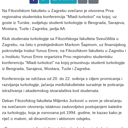
Na Filozofskom fakultetu u Zagrebu svečano je otvorena Prva
regionalna studentska konferencija "Mladi turkolozi" na kojoj, uz
goste iz Turske, sudjeluju studenti turkologije iz Beograda, Sarajeva,
Mostara, Tuzle i Zagreba, javlja AA.
Klub studenata turkologije sa Filozofskoga fakulteta Sveučilišta u
Zagrebu, na čelu s predsjednikom Markom Šapinom, uz finansijskog
pokrovitelja Insitut Yunus Emre, na Filozofskom fakultetu u Zagrebu i
u Institutu Yunus Emre organizira Prvu regionalnu studentsku
konferenciju "Mladi turkolozi" na kojoj prisustvuju studenti turkologije
iz Beograda, Sarajeva, Mostara, Tuzle i Zagreba.
Konferencija se održava od 20. do 22. svibnja s ciljem promicanja i
razvijanja turkologije, jačanja međufakultetske suradnje te poticanja
istraživanja i akademskog stvaralaštva kod studenata.
Dekan Filozofskog fakulteta Miljenko Jurković u svom je obraćanju
na svečanom otvorenju istaknuo zadovoljstvo postojanjem katedre
za turkologiju, koja je osnovana još 1994. godine, te kazao kako je
riječ o malom, ali dinamičnom i aktivnom odsjeku.