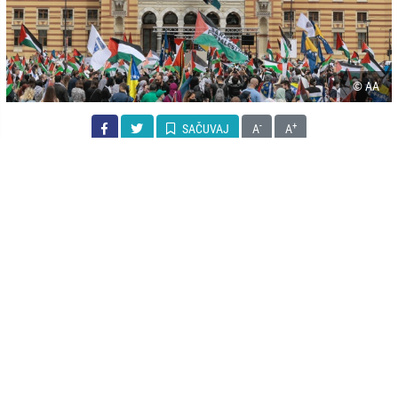
© AA
-
+
SAČUVAJ
A
A
Na platou preko puta Vijećnice u Sarajevu intoniranjem himni Bosne i
Hercegovine i Palestine počeo je "Skup podrške palestinskom narodu" na
kojem se okupilo više od hiljadu građana, javlja AA.
Okupljeni, noseći zastave Palestine i Bosne i Hercegovine, poručuju kako su
došli na skup da bi poslali poruku podrške Palestincima i poruku mira. Među
okupljenima se nalazi veliki broj mladih kao i porodica s djecom.
Okupljeni građani su također razvili transparente s natpisima "Bojkotovati
Izrael", "Bosna i Hercegovina je uz Palestinu" i "Pravda za Palestinu".