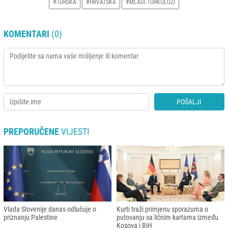
#TURSKA
#HRVATSKA
#MLADI TURKOLOZI
KOMENTARI
(0)
POŠALJI
PREPORUČENE
VIJESTI
Vlada Slovenije danas odlučuje o
Kurti traži primjenu sporazuma o
priznanju Palestine
putovanju sa ličnim kartama između
Kosova i BiH