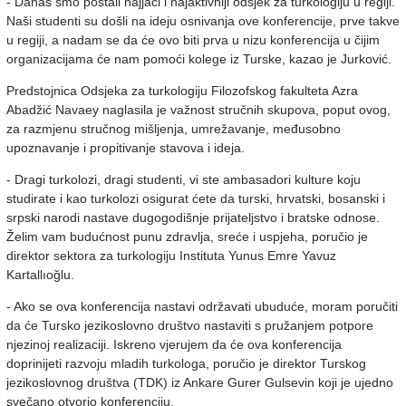
- Danas smo postali najjači i najaktivniji odsjek za turkologiju u regiji.
Naši studenti su došli na ideju osnivanja ove konferencije, prve takve
u regiji, a nadam se da će ovo biti prva u nizu konferencija u čijim
organizacijama će nam pomoći kolege iz Turske, kazao je Jurković.
Predstojnica Odsjeka za turkologiju Filozofskog fakulteta Azra
Abadžić Navaey naglasila je važnost stručnih skupova, poput ovog,
za razmjenu stručnog mišljenja, umrežavanje, međusobno
upoznavanje i propitivanje stavova i ideja.
- Dragi turkolozi, dragi studenti, vi ste ambasadori kulture koju
studirate i kao turkolozi osigurat ćete da turski, hrvatski, bosanski i
srpski narodi nastave dugogodišnje prijateljstvo i bratske odnose.
Želim vam budućnost punu zdravlja, sreće i uspjeha, poručio je
direktor sektora za turkologiju Instituta Yunus Emre Yavuz
Kartallıoğlu.
- Ako se ova konferencija nastavi održavati ubuduće, moram poručiti
da će Tursko jezikoslovno društvo nastaviti s pružanjem potpore
njezinoj realizaciji. Iskreno vjerujem da će ova konferencija
doprinijeti razvoju mladih turkologa, poručio je direktor Turskog
jezikoslovnog društva (TDK) iz Ankare Gurer Gulsevin koji je ujedno
svečano otvorio konferenciju.