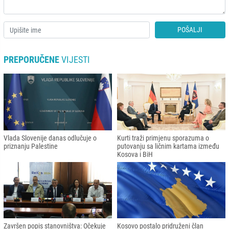
POŠALJI
PREPORUČENE
VIJESTI
Vlada Slovenije danas odlučuje o
Kurti traži primjenu sporazuma o
priznanju Palestine
putovanju sa ličnim kartama između
Kosova i BiH
Završen popis stanovništva: Očekuje
Kosovo postalo pridruženi član