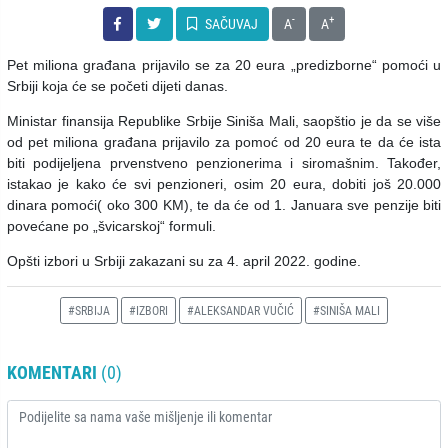
-
+
SAČUVAJ
A
A
Pet miliona građana prijavilo se za 20 eura „predizborne“ pomoći u
Srbiji koja će se početi dijeti danas.
Ministar finansija Republike Srbije Siniša Mali, saopštio je da se više
od pet miliona građana prijavilo za pomoć od 20 eura te da će ista
biti podijeljena prvenstveno penzionerima i siromašnim. Također,
istakao je kako će svi penzioneri, osim 20 eura, dobiti još 20.000
dinara pomoći( oko 300 KM), te da će od 1. Januara sve penzije biti
povećane po „švicarskoj“ formuli.
Opšti izbori u Srbiji zakazani su za 4. april 2022. godine.
#SRBIJA
#IZBORI
#ALEKSANDAR VUČIĆ
#SINIŠA MALI
KOMENTARI
(0)