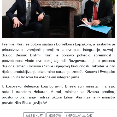
Premijer Kurti se potom sastao i Borrellom i Lajčakom, a sastanku je
prisustvovao i zamjenik premijera za evropske integracije, razvoj i
dijalog Besnik Bislimi. Kurti je ponovo potvrdio spremnost i
posvećenost Vlade evropskoj agendi. Razgovarano je o procesu
dijaloga između Kosova i Srbije i njegovoj budućnosti. Također je bilo
riječi o produbljivanju bilateralne saradnje između Kosova i Evropske
unije i putu Kosova ka evropskim integracijama.
U kosovskoj delegaciji koja boravi u Briselu su i ministar finansija,
rada i transfera Hekuran Murati, ministar za životnu sredinu,
prostorno planiranje i infrastrukturu Liburn Aliu i zamenik ministra
pravde Nita Shala, javlja AA.
#ALBIN KURTI
#KOSOVO
#MIROSLAV LAJČAK