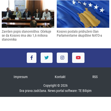
Završen popis stanovništva: Očekuje
Kosovo postalo pridruženi član
se da Kosovo ima oko 1,6 miliona
Parlamentarne skupštine NATO-a
stanovnika
Impresum
Kontakt
RSS
Copyright © 2026
Sva prava zadržana. News portal software:
TE Bilişim