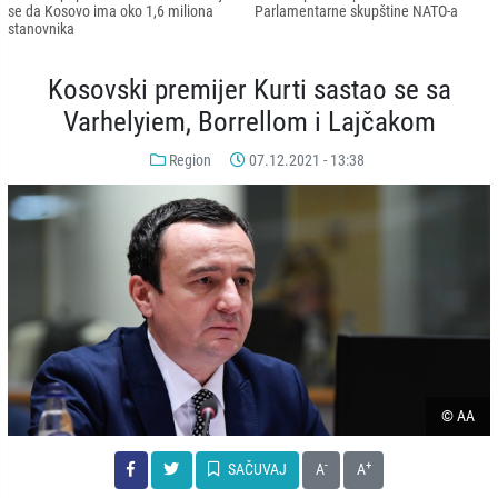
se da Kosovo ima oko 1,6 miliona
Parlamentarne skupštine NATO-a
stanovnika
Kosovski premijer Kurti sastao se sa
Varhelyiem, Borrellom i Lajčakom
Region
07.12.2021 - 13:38
© AA
-
+
SAČUVAJ
A
A