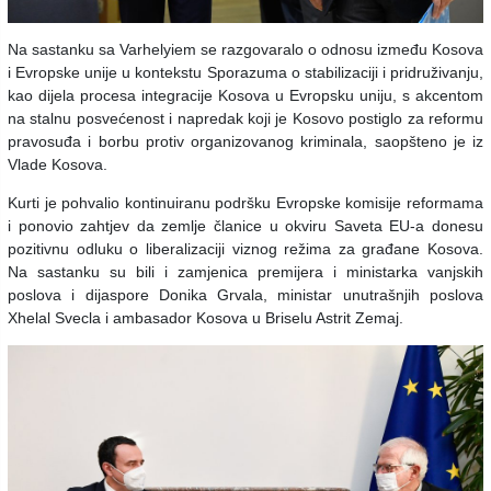
Na sastanku sa Varhelyiem se razgovaralo o odnosu između Kosova
i Evropske unije u kontekstu Sporazuma o stabilizaciji i pridruživanju,
kao dijela procesa integracije Kosova u Evropsku uniju, s akcentom
na stalnu posvećenost i napredak koji je Kosovo postiglo za reformu
pravosuđa i borbu protiv organizovanog kriminala, saopšteno je iz
Vlade Kosova.
Kurti je pohvalio kontinuiranu podršku Evropske komisije reformama
i ponovio zahtjev da zemlje članice u okviru Saveta EU-a donesu
pozitivnu odluku o liberalizaciji viznog režima za građane Kosova.
Na sastanku su bili i zamjenica premijera i ministarka vanjskih
poslova i dijaspore Donika Grvala, ministar unutrašnjih poslova
Xhelal Svecla i ambasador Kosova u Briselu Astrit Zemaj.