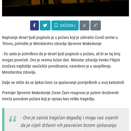
-
+
SAČUVAJ
A
A
Najmanje deset ljudi poginulo je u požaru koji je zahvatio Covid centar u
Tetovu, potvrdilo je Ministarstvo zdravlja Sjeverne Makedonije.
- Do sada je potvrđeno da je deset ljudi poginulo u požaru, ali bi se taj broj
mogao povećati. Ovo je veoma tužan dan. Ministar zdravlja Venko Filipče
izražava najdublje saučešće porodicama, navedeno je u saopštenju
Ministarstva zdravlja.
Dalje se ističe da se ljekari bore za spašavanje povrijeđenih u ovoj katastrofi.
Premijer Sjeverne Makedonije Zoran Zaev reagovao je putem društvenih
mreža povodom požara koji je opisao kao veliku tragediju.
- Ovo je zaista tragičan događaj i mogu vas uvjeriti
da je cijeli državni vrh posvećen brzom rješavanju