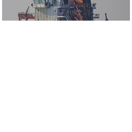
© AA
-
+
SAČUVAJ
A
A
Ahmet Yucel Alibeyler, kapetan ”Polarneta”, broda koji plovi pod
turskom zastavom, a koji je u skladu sa sporazumom o žitaricama
isplovio iz ukrajinske luke Černomorsk, kazao je kako očekuju da će
putovanje u uobičajenim uslovima trajati 28 sati.
“Polarnet" koji prevozi 12.000 tona žitarica, bit će podvrgnut
inspekciji zajedničkog tima u Istanbulu.
U ponedjeljak je iz ukrajinske luke Odesa isplovio prvi brod sa žitom
koji je potom iz Istanbula nastavio put prema Libanu nakon