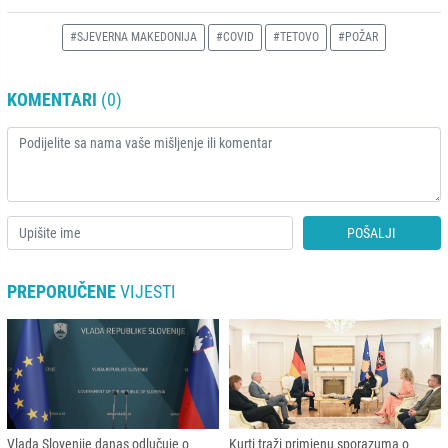
#SJEVERNA MAKEDONIJA
#COVID
#TETOVO
#POŽAR
KOMENTARI
(0)
POŠALJI
PREPORUČENE
VIJESTI
Vlada Slovenije danas odlučuje o
Kurti traži primjenu sporazuma o