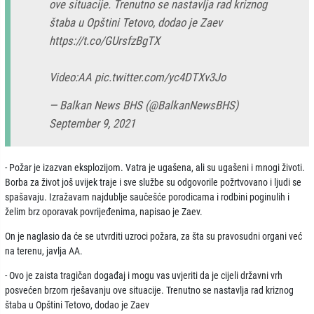
ove situacije. Trenutno se nastavlja rad kriznog
štaba u Opštini Tetovo, dodao je Zaev
https://t.co/GUrsfzBgTX
Video:AA
pic.twitter.com/yc4DTXv3Jo
— Balkan News BHS (@BalkanNewsBHS)
September 9, 2021
- Požar je izazvan eksplozijom. Vatra je ugašena, ali su ugašeni i mnogi životi.
Borba za život još uvijek traje i sve službe su odgovorile požrtvovano i ljudi se
spašavaju. Izražavam najdublje saučešće porodicama i rodbini poginulih i
želim brz oporavak povrijeđenima, napisao je Zaev.
On je naglasio da će se utvrditi uzroci požara, za šta su pravosudni organi već
na terenu, javlja AA.
- Ovo je zaista tragičan događaj i mogu vas uvjeriti da je cijeli državni vrh
posvećen brzom rješavanju ove situacije. Trenutno se nastavlja rad kriznog
štaba u Opštini Tetovo, dodao je Zaev