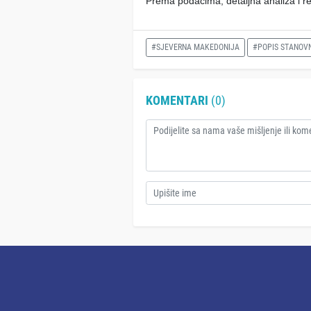
Prema podacima, detaljna analiza i rez
#SJEVERNA MAKEDONIJA
#POPIS STANOV
KOMENTARI
(0)