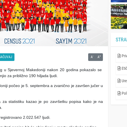
STRA
Pri
-
+
SAČUVAJ
A
A
Eti
g u Sjevernoj Makedoniji nakon 20 godina pokazalo se
io za približno 190 hiljada ljudi.
Ure
oniji počeo je 5. septembra a zvanično je završen jučer u
Poli
 za statistiku kazao je po završetku popisa kako je na
a.
registrovano 2.022.547 ljudi.