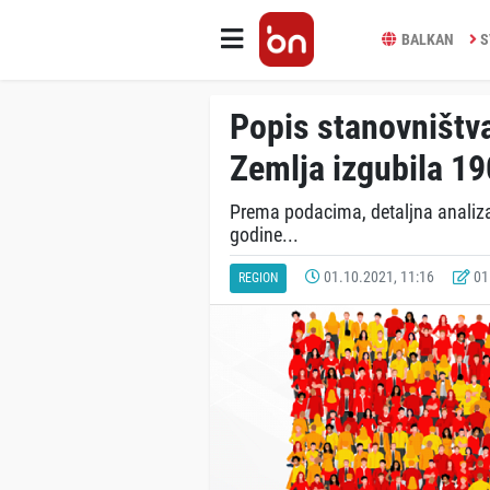
BALKAN
S
Popis stanovništva
Zemlja izgubila 190
Prema podacima, detaljna analiza i
godine...
01.10.2021, 11:16
01.
REGION