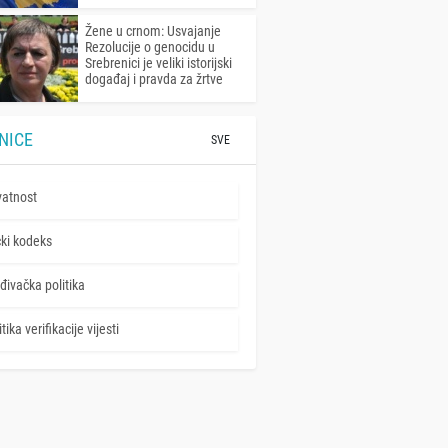
Žene u crnom: Usvajanje
Rezolucije o genocidu u
Srebrenici je veliki istorijski
događaj i pravda za žrtve
NICE
SVE
vatnost
čki kodeks
đivačka politika
tika verifikacije vijesti