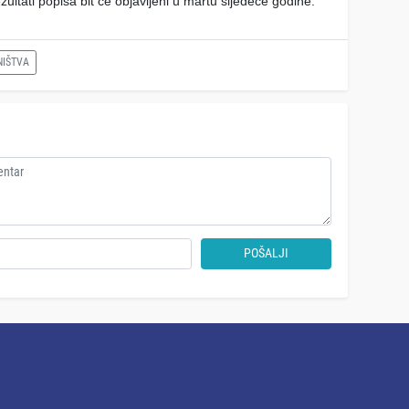
ultati popisa bit će objavljeni u martu sljedeće godine.
NIŠTVA
POŠALJI