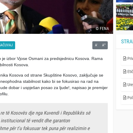
© FENA
STRA
-
+
SAČUVAJ
A
A
io je izbor Vjose Osmani za predsjednicu Kosova. Rama
Pri
abilnosti Kosova.
Eti
nika Kosova od strane Skupštine Kosovo, zaključuje se
je neophodna stabilnost kako bi se fokusirao na rad na
Ure
ude dobar i uspješan posao za ljude!, napisao je premijer
ofilu.
Poli
re të Kosovës dje nga Kuvendi i Republikës së
institucional të vendit dhe garanton
me për t'u fokusuar tek puna për realizimin e