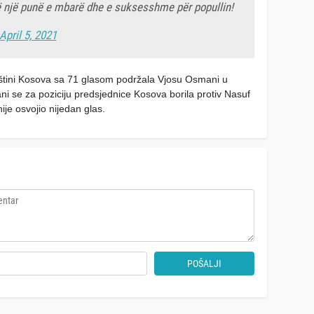
ë një punë e mbarë dhe e suksesshme për popullin!
April 5, 2021
pštini Kosova sa 71 glasom podržala Vjosu Osmani u
i se za poziciju predsjednice Kosova borila protiv Nasuf
ije osvojio nijedan glas.
POŠALJI