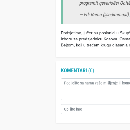
programit qeverisës! Qoft
— Edi Rama (@ediramaal)
Podsjetimo, jučer su poslanici u Sku
izboru za predsjednicu Kosova. Osman
Bejtom, koji u trećem krugu glasanja n
KOMENTARI
(0)