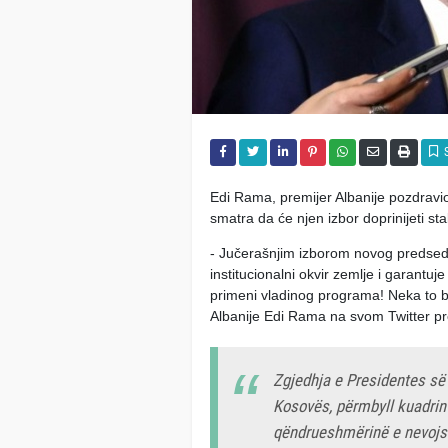
Edi Rama, premijer Albanije pozdrav
smatra da će njen izbor doprinijeti st
- Jučerašnjim izborom novog predsed
institucionalni okvir zemlje i garantu
primeni vladinog programa! Neka to b
Albanije Edi Rama na svom Twitter pr
Zgjedhja e Presidentes së 
Kosovës, përmbyll kuadrin 
qëndrueshmërinë e nevojsh