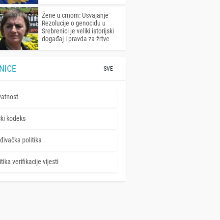
Žene u crnom: Usvajanje
Rezolucije o genocidu u
Srebrenici je veliki istorijski
događaj i pravda za žrtve
NICE
SVE
vatnost
čki kodeks
đivačka politika
tika verifikacije vijesti