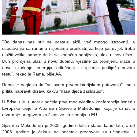
"Od danas naš put ne postaje lakši, već mnogo izazovniji, a
suočavanje sa ranama i sjenama prošlosti, za koje još uvijek treba
uložiti velike napore da bi se konačno pobijedilo, ulazi u novu fazu.
Duh promjena ulazi u novu dubinu, vještine za promjenu ulaze u
novo iskušenje, energija, odlučnost i strpljenje podliježu novom
testu”, rekao je Rama, piše AA.
Rama je naglasio da "na ovom prvom istorijskom putovanju" imaju
priliku napraviti državu kakvu "naša djeca zaslužuju".
U Briselu je u utorak počela prva međuvladina konferencija između
Evropske unije te Albanije i Sjeverne Makedonije, koja je označila
otvaranje pregovora za članstvo tih zemalja u EU.
Sjeverna Makedonija je 2005. godine dobila status kandidata, a od
2008. godine je čekala na početak pregovora za učlanjenje u