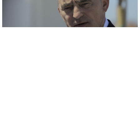
© AA
-
+
SAČUVAJ
A
A
Član Predsjedništva Bosne i Hercegovine Željko Komšić stigao je u
Kamičane u Kozarcu kod Prijedora gdje će danas biti klanjana
dženaza-namaz i obavljen ukop 16 prijedorskih žrtava ubijenih prije
30 godina.
"Nažalost, ovakvih mjesta ima previše po BiH. Trideset godina nakon
što su zločini počinjeni još se traže posmrtni ostaci onih nevino
stradalih civila, prije svega, što samo po sebi govori o razmjeri zla
koje se tada dešavalo. Nema par dana da smo bili u Srebrenici,
danas smo ovdje na teritoriji grada Prijedora i uvijek ista priča. Ljudi
su stradali, ljudi su ubijani zbog svoje vjere, zbog etničkog porijekla
sa težnjom da se istrijebi cijeli jedan narod, cijela jedna religijska
skupina", istakao je Komšić, prenosi AA.