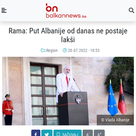
Rama: Put Albanije od danas ne postaje
lakši
Region
20.07.2022 - 10:53
© Vlada Albanije
-
+
SAČUVAJ
A
A