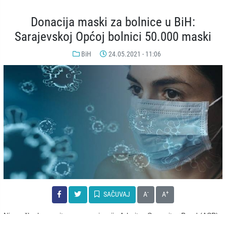
Donacija maski za bolnice u BiH:
Sarajevskoj Općoj bolnici 50.000 maski
BiH
24.05.2021 - 11:06
-
+
SAČUVAJ
A
A
Njemačka humanitarna organizacija Arbeiter-Samariter-Bund (ASB),
osigurala je donaciju od 50.000 medicinskih maski za uposlenike i