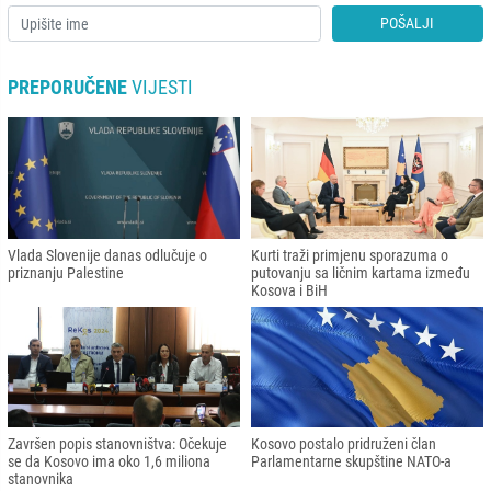
POŠALJI
PREPORUČENE
VIJESTI
Vlada Slovenije danas odlučuje o
Kurti traži primjenu sporazuma o
priznanju Palestine
putovanju sa ličnim kartama između
Kosova i BiH
Završen popis stanovništva: Očekuje
Kosovo postalo pridruženi član
se da Kosovo ima oko 1,6 miliona
Parlamentarne skupštine NATO-a
stanovnika