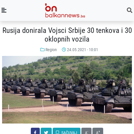
Rusija donirala Vojsci Srbije 30 tenkova i 30
oklopnih vozila
Region
24.05.2021 - 10:01
-
+
SAČUVAJ
A
A