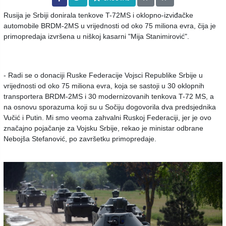
Rusija je Srbiji donirala tenkove T-72MS i oklopno-izviđačke
automobile BRDM-2MS u vrijednosti od oko 75 miliona evra, čija je
primopredaja izvršena u niškoj kasarni "Mija Stanimirović".
- Radi se o donaciji Ruske Federacije Vojsci Republike Srbije u
vrijednosti od oko 75 miliona evra, koja se sastoji u 30 oklopnih
transportera BRDM-2MS i 30 modernizovanih tenkova T-72 MS, a
na osnovu sporazuma koji su u Sočiju dogovorila dva predsjednika
Vučić i Putin. Mi smo veoma zahvalni Ruskoj Federaciji, jer je ovo
značajno pojačanje za Vojsku Srbije, rekao je ministar odbrane
Nebojša Stefanović, po završetku primopredaje.