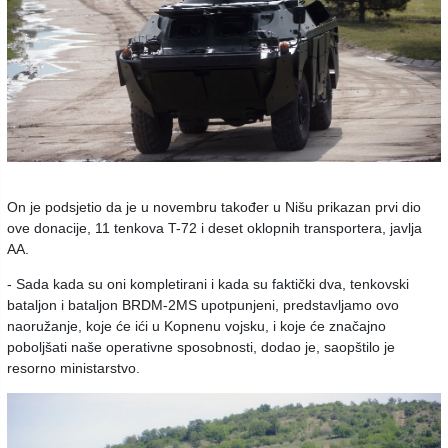
On je podsjetio da je u novembru također u Nišu prikazan prvi dio
ove donacije, 11 tenkova T-72 i deset oklopnih trаnsportera, javlja
AA.
- Sada kada su oni kompletirani i kada su faktički dva, tenkovski
bataljon i bataljon BRDM-2MS upotpunjeni, predstavljamo ovo
naoružanje, koje će ići u Kopnenu vojsku, i koje će značajno
poboljšati naše operativne sposobnosti, dodao je, saopštilo je
resorno ministarstvo.