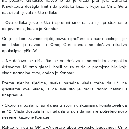
na početku diskusije, naveo je da je Vlada premijera Zdravka
Krivokapića dostigla limit i da politička kriza u kojoj se Crna Gora
nalazi zahtijevala teške odluke.
- Ova odluka jeste teška i spremni smo da za nju preduzmemo
odgovornost, kazao je Konatar.
On je, tokom završne riječi, pozvao građane da budu spokojni, jer
se, kako je naveo, u Crnoj Gori danas ne dešava nikakva
apokalipsa, piše AA.
- Ne dešava se ništa što se ne dešava u normalnim evropskim
državama. Mi smo glasali, borili se za to da je promjena bilo koje
vlade normalna stvar, dodao je Konatar.
Prema njenim riječima, svaka naredna vlada treba da uči na
greškama ove Vlade, a da sve što je radila dobro nastavi i
unapređuje.
- Skoro svi poslanici su danas u svojim diskusijama konstatovali da
je 42. Vlada dostigla limit i udarila u zid i da nam je potrebno novo
rješenje, kazao je Konatar.
Rekao je i da je GP URA upravo zbog evropske budućnosti Crne