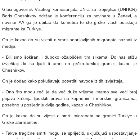
Glasnogovornik Visokog komesarijata UN-a za izbjeglice (UNHCR)
Boris Cheshirkov održao je konferenciju za novinare u Ženevi, a
novinar AA ga je upitao da kometira to što grčke vlasti potiskuju
migrante ka Turkiye.
On je kazao da su vijesti o smrti neprijavljenih migranata saznali iz
medija.
- Bili smo šokirani i duboko ožalošćeni tim slikama. Do nas stižu
izvještaji da su ljudi ti umrli na grčko-turskoj granici, kazao je
Cheshirkov.
On je dodao kako pokušavaju potvrditi navode iz tih izvještaja.
- Ono što mogu reći je da već duže vrijeme imamo sve veći broj
prijava kršenja ljudskih prava na kopnenim i morskim granicama,
posebno u posljednje dvije godine, kazao je Cheshirkov.
On je kazao da su vijesti o smrti migranata na granici Turkiye u
Grčke alarmantne.
- Takve tragične smrti mogu se spriječiti, uključujući uspostavljanje