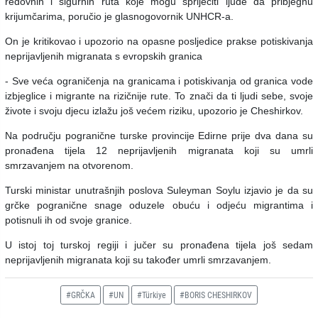
redovnih i sigurnih ruta koje mogu spriječiti ljude da pribjegnu
krijumčarima, poručio je glasnogovornik UNHCR-a.
On je kritikovao i upozorio na opasne posljedice prakse potiskivanja
neprijavljenih migranata s evropskih granica
- Sve veća ograničenja na granicama i potiskivanja od granica vode
izbjeglice i migrante na rizičnije rute. To znači da ti ljudi sebe, svoje
živote i svoju djecu izlažu još većem riziku, upozorio je Cheshirkov.
Na području pogranične turske provincije Edirne prije dva dana su
pronađena tijela 12 neprijavljenih migranata koji su umrli
smrzavanjem na otvorenom.
Turski ministar unutrašnjih poslova Suleyman Soylu izjavio je da su
grčke pogranične snage oduzele obuću i odjeću migrantima i
potisnuli ih od svoje granice.
U istoj toj turskoj regiji i jučer su pronađena tijela još sedam
neprijavljenih migranata koji su također umrli smrzavanjem.
#GRČKA
#UN
#Türkiye
#BORIS CHESHIRKOV