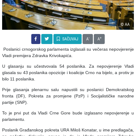
© AA
-
+
SAČUVAJ
A
A
Poslanici crnogorskog parlamenta izglasali su večeras nepovjerenje
Vladi premijera Zdravka Krivokapića.
U glasanju su učestvovala 54 poslanika. Za nepovjerenje Vladi
glasala su 43 poslanika opozicije i koalicije Crno na bijelo, a protiv je
bilo 11 poslanika.
Prije glasanja plenarnu salu napustili su poslanici Demokratskog
fronta (DF), Pokreta za promjene (PzP) i Socijalističke narodne
partije (SNP).
To je prvi put da Vladi Crne Gore bude izglasano nepovjerenje u
parlamentu.
Poslanik Građanskog pokreta URA Miloš Konatar, u ime predlagača,