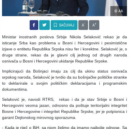
© AA
-
+
SAČUVAJ
A
A
Ministar inostranih poslova Srbije Nikola Selaković rekao je da
isticanje Srba kao problema u Bosni i Hercegovini i pesimistične
izjave o entitetu Republika Srpska nisu fer i korektne. Selaković je, s
druge strane, rekao da je glavni cilj jednog od drugih naroda
osnivača u Bosni i Hercegovini ukidanje Republike Srpske.
Implicirajući da Bošnjaci imaju za cilj da ukinu status osnivača
srpskog naroda, Selaković je tvrdio da su bošnjačke političke stranke
to deklarirale u svojim političkim deklaracijama i programskim
dokumentima.
Selaković je, navodi RTRS, rekao i da je stav Srbije o Bosni i
Hercegovini veoma jasan, odnosno da poštuje teritorijalni integritet
Bosne i Hercegovine i integritet Republike Srpske, jer je potpisnica i
garant Dejtonskog mirovnog sporazuma.
- Kada je riječ o BiH, sa njom želimo da imamo najbolje odnose. Sa