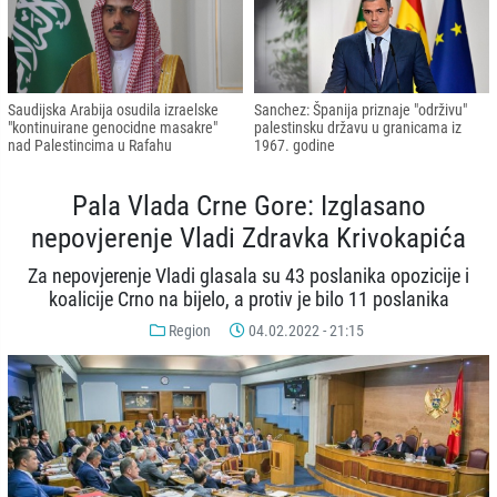
Saudijska Arabija osudila izraelske
Sanchez: Španija priznaje "održivu"
"kontinuirane genocidne masakre"
palestinsku državu u granicama iz
nad Palestincima u Rafahu
1967. godine
Pala Vlada Crne Gore: Izglasano
nepovjerenje Vladi Zdravka Krivokapića
Za nepovjerenje Vladi glasala su 43 poslanika opozicije i
koalicije Crno na bijelo, a protiv je bilo 11 poslanika
Region
04.02.2022 - 21:15