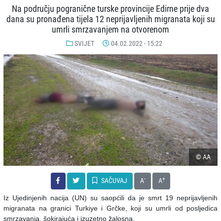
Na području pogranične turske provincije Edirne prije dva
dana su pronađena tijela 12 neprijavljenih migranata koji su
umrli smrzavanjem na otvorenom
SVIJET
04.02.2022 - 15:22
© AA
-
+
SAČUVAJ
A
A
Iz Ujedinjenih nacija (UN) su saopćili da je smrt 19 neprijavljenih
migranata na granici Turkiye i Grčke, koji su umrli od posljedica
smrzavanja, šokirajuća i izuzetno žalosna.