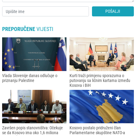
POŠALJI
PREPORUČENE
VIJESTI
Vlada Slovenije danas odlučuje o
Kurti traži primjenu sporazuma o
priznanju Palestine
putovanju sa ličnim kartama između
Kosova i BiH
Završen popis stanovništva: Očekuje
Kosovo postalo pridruženi član
se da Kosovo ima oko 1,6 miliona
Parlamentarne skupštine NATO-a