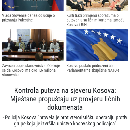
Vlada Slovenije danas odlučuje o
Kurti traži primjenu sporazuma o
priznanju Palestine
putovanju sa ličnim kartama između
Kosova i BiH
Završen popis stanovništva: Očekuje
Kosovo postalo pridruženi član
se da Kosovo ima oko 1,6 miliona
Parlamentarne skupštine NATO-a
stanovnika
Kontrola puteva na sjeveru Kosova:
Mještane propuštaju uz provjeru ličnih
dokumenata
- Policija Kosova "provela je protivterorističku operaciju protiv
grupe koja je izvršila ubistvo kosovskog policajca"