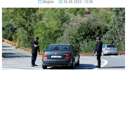
Region
26.09.2023 - 13:30
-
+
SAČUVAJ
A
A
Nakon ubistva policajca Afrima Bunjakua, kod Banjske na raskrsnici
puta u općini Zvečan na sjeveru Kosova i dalje patroliraju kosovski
policajci.
Kosovska policija na ulazi i izlazu iz Banjske propušta samo lokalno
stanovništvo uz provjeru i kontrolu ličnih dokumenata.