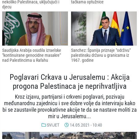
nekoliko Palestinaca, uključujući i
tačkama optužnice
djecu
Saudijska Arabija osudila izraelske
Sanchez: Španija priznaje "održivu"
"kontinuirane genocidne masakre"
palestinsku državu u granicama iz
nad Palestincima u Rafahu
1967. godine
Poglavari Crkava u Jerusalemu : Akcija
progona Palestinaca je neprihvatljiva
Kroz izjavu, partrijarsi i crkveni poglavari, pozivaju
međunarodnu zajednicu i sve dobre volje da interviraju kako
bi se zaustavile provokativne akcije te da se nastave moliti za
mir u Jerusalemu...
SVIJET
14.05.2021 - 10:40