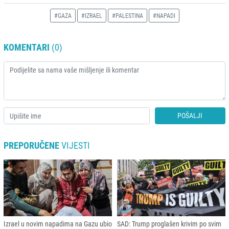
#GAZA
#IZRAEL
#PALESTINA
#NAPADI
KOMENTARI
(0)
POŠALJI
PREPORUČENE
VIJESTI
Izrael u novim napadima na Gazu ubio
SAD: Trump proglašen krivim po svim