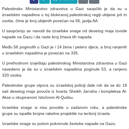
Palestinsko Ministarstvo zdravstva u Gazi saopćilo je da su u
izraelskim napadima u toj blokiranoj palestinskoj regiji ubijene još tri
osobe, čime je broj ubijenih povećan na 56, javlja AA.
U saopćenju se navodi da izraelske snage od desetog maja izvode
napade na Gazu i da raste broj žrtava tih napada.
Među 56 poginulih u Gazi je i 14 žena i petero djece, a broj ranjenih
u izraelskim napadima je povećan na 335.
U prethodnom izvještaju palestinskog Ministarstva zdravstva u Gazi
navedeno je da su u izraelskim napadima poginule 53, a ranjeno
320 osoba.
Palestinske grupe otpora su izraelskoj policiji dale rok da se do 18
sati desetog maja povuče iz kvarta Sheikh Jarraha i kompleksa Al-
Akse u okupiranom Istočnom Al-Qudsu.
Izraelske snage si nisu povukle u zadanom roku, a palestinske
grupe su ispalile brojne raketne projektile na teritorij Izraela.
Izraelske snage su potom pokrenule žestoke napade na Gazu.