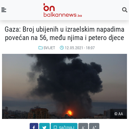
Gaza: Broj ubijenih u izraelskim napadima
povećan na 56, među njima i petero djece
SVIJET
12.05.2021 - 18:07
© AA
-
+
SAČUVAJ
A
A