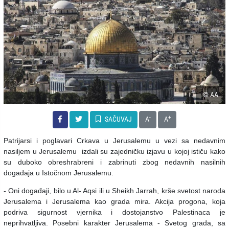
© AA
-
+
SAČUVAJ
A
A
Patrijarsi i poglavari Crkava u Jerusalemu u vezi sa nedavnim
nasiljem u Jerusalemu izdali su zajedničku izjavu u kojoj ističu kako
su duboko obreshrabreni i zabrinuti zbog nedavnih nasilnih
događaja u Istočnom Jerusalemu.
- Oni događaji, bilo u Al- Aqsi ili u Sheikh Jarrah, krše svetost naroda
Jerusalema i Jerusalema kao grada mira. Akcija progona, koja
podriva sigurnost vjernika i dostojanstvo Palestinaca je
neprihvatljiva. Posebni karakter Jerusalema - Svetog grada, sa