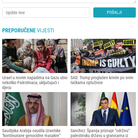
POŠALJI
PREPORUČENE
VIJESTI
Izrael u novim napadima na Gazu ubio
SAD: Trump proglašen krivim po svim
nekoliko Palestinaca, uključujući i
tačkama optužnice
djecu
Saudijska Arabija osudila izraelske
Sanchez: Španija priznaje "održivu"
"kontinuirane genocidne masakre"
palestinsku državu u granicama iz