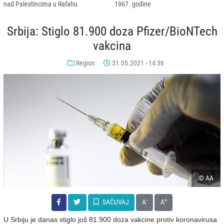
nad Palestincima u Rafahu
1967. godine
Srbija: Stiglo 81.900 doza Pfizer/BioNTech
vakcina
Region
31.05.2021 - 14:36
© AA
-
+
SAČUVAJ
A
A
U Srbiju je danas stiglo još 81.900 doza vakcine protiv koronavirusa