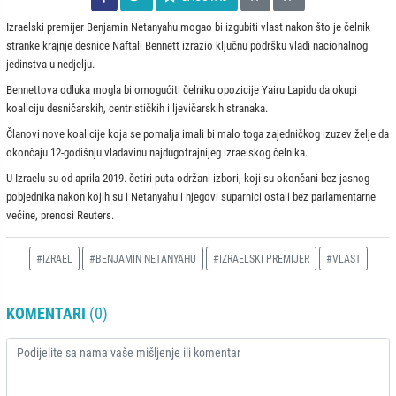
Izraelski premijer Benjamin Netanyahu mogao bi izgubiti vlast nakon što je čelnik
stranke krajnje desnice Naftali Bennett izrazio ključnu podršku vladi nacionalnog
jedinstva u nedjelju.
Bennettova odluka mogla bi omogućiti čelniku opozicije Yairu Lapidu da okupi
koaliciju desničarskih, centrističkih i ljevičarskih stranaka.
Članovi nove koalicije koja se pomalja imali bi malo toga zajedničkog izuzev želje da
okončaju 12-godišnju vladavinu najdugotrajnijeg izraelskog čelnika.
U Izraelu su od aprila 2019. četiri puta održani izbori, koji su okončani bez jasnog
pobjednika nakon kojih su i Netanyahu i njegovi suparnici ostali bez parlamentarne
većine, prenosi Reuters.
#IZRAEL
#BENJAMIN NETANYAHU
#IZRAELSKI PREMIJER
#VLAST
KOMENTARI
(0)