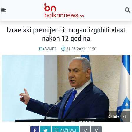
Izraelski premijer bi mogao izgubiti vlast
nakon 12 godina
SVIJET
31.05.2021 - 11:01
© Internet
-
+
SAČUVAJ
A
A