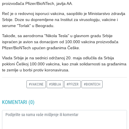
proizvođača Pfizer/BioNTech, javlja AA.
Reč je o redovnoj isporuci vakcina, saopštilo je Ministarstvo zdravlja
Srbije. Doze su dopremljene na Institut za virusologiju, vakcine i
serume "Torlak" u Beogradu.
Takođe, sa aerodroma "Nikola Tesla" u glavnom gradu Srbije
ispraćen je avion sa donacijom od 100.000 vakcina proizvođača
Pfizer/BioNTech upućen građanima Češke.
Vlada Srbije je na sednici održanoj 20. maja odlučila da Srbija
pokloni Češkoj 100.000 vakcina, kao znak solidarnosti sa građanima
te zemlje u borbi protiv koronavirusa.
#VAKCINE
#SRBIJA
#PFIZER
#BIONTECH
KOMENTARI (0)