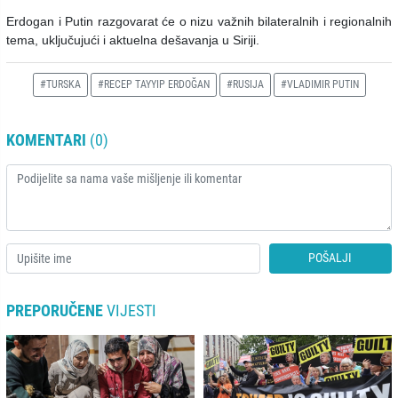
Erdogan i Putin razgovarat će o nizu važnih bilateralnih i regionalnih
tema, uključujući i aktuelna dešavanja u Siriji.
#TURSKA
#RECEP TAYYIP ERDOĞAN
#RUSIJA
#VLADIMIR PUTIN
KOMENTARI
(0)
POŠALJI
PREPORUČENE
VIJESTI