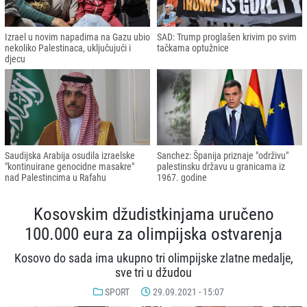
Izrael u novim napadima na Gazu ubio
SAD: Trump proglašen krivim po svim
nekoliko Palestinaca, uključujući i
tačkama optužnice
djecu
Saudijska Arabija osudila izraelske
Sanchez: Španija priznaje "održivu"
"kontinuirane genocidne masakre"
palestinsku državu u granicama iz
nad Palestincima u Rafahu
1967. godine
Kosovskim džudistkinjama uručeno
100.000 eura za olimpijska ostvarenja
Kosovo do sada ima ukupno tri olimpijske zlatne medalje,
sve tri u džudou
SPORT
29.09.2021 - 15:07