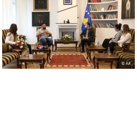
© AA
-
+
SAČUVAJ
A
A
U Ministarstvu kulture, omladine i sporta Kosova uručene su
državne nagrade za olimpijska odličja osvojena u Tokiju
džudistikinjama Distri Krasniqi i Nori Gjakova, te treneru Dritonu
Kuki.
Krasniqi i Gjakova su za zlatne medalje osvojene na Olimpijskim
igrama u Tokiju nagrađene sa po 100.000 eura, dok je njihov trener
Kuka nagrađen sa 50.000 eura. To su nagrade predviđene