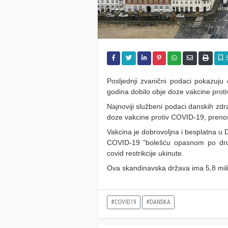
Posljednji zvanični podaci pokazuju
godina dobilo obje doze vakcine prot
Najnoviji službeni podaci danskih zdra
doze vakcine protiv COVID-19, prenos
Vakcina je dobrovoljna i besplatna u 
COVID-19 "bolešću opasnom po druš
covid restrikcije ukinute.
Ova skandinavska država ima 5,8 mil
#COVID19
#DANSKA