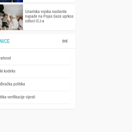
Izraelska vojska nastavila
napade na Pojas Gaze uprkos
odluci ICJ-a
NICE
SVE
vatnost
čki kodeks
đivačka politika
tika verifikacije vijesti