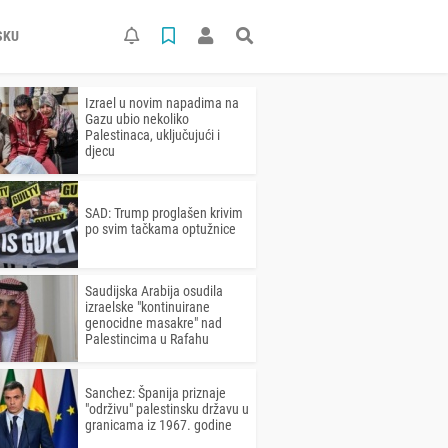
SKU
Izrael u novim napadima na
Gazu ubio nekoliko
Palestinaca, uključujući i
djecu
SAD: Trump proglašen krivim
po svim tačkama optužnice
Saudijska Arabija osudila
izraelske "kontinuirane
genocidne masakre" nad
Palestincima u Rafahu
Sanchez: Španija priznaje
"održivu" palestinsku državu u
granicama iz 1967. godine