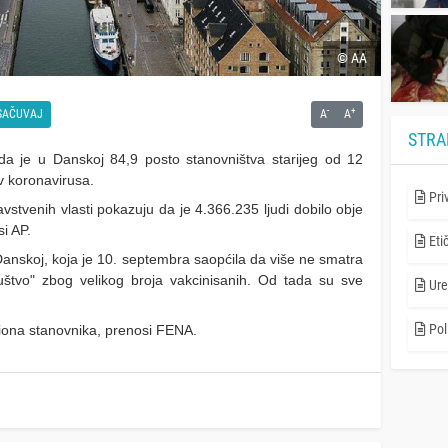
© AA
-
+
SAČUVAJ
A
A
STRA
 da je u Danskoj 84,9 posto stanovništva starijeg od 12
iv koronavirusa.
Pri
vstvenih vlasti pokazuju da je 4.366.235 ljudi dobilo obje
i AP.
Eti
Danskoj, koja je 10. septembra saopćila da više ne smatra
tvo" zbog velikog broja vakcinisanih. Od tada su sve
Ure
Poli
iona stanovnika, prenosi FENA.