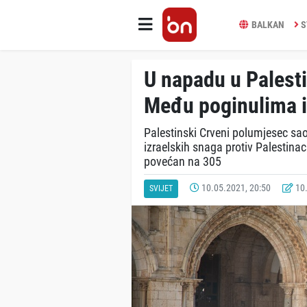
BALKAN
S
U napadu u Palesti
Među poginulima i 
Palestinski Crveni polumjesec saopš
izraelskih snaga protiv Palestin
povećan na 305
10.05.2021, 20:50
10.
SVIJET