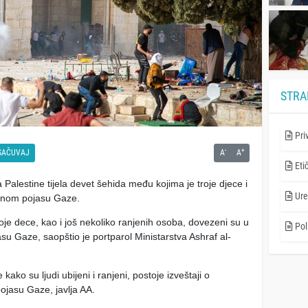
STRA
Pri
-
+
SAČUVAJ
A
A
Eti
Palestine tijela devet šehida među kojima je troje djece i
Ure
vernom pojasu Gaze.
roje dece, kao i još nekoliko ranjenih osoba, dovezeni su u
Poli
u Gaze, saopštio je portparol Ministarstva Ashraf al-
 kako su ljudi ubijeni i ranjeni, postoje izveštaji o
pojasu Gaze, javlja AA.