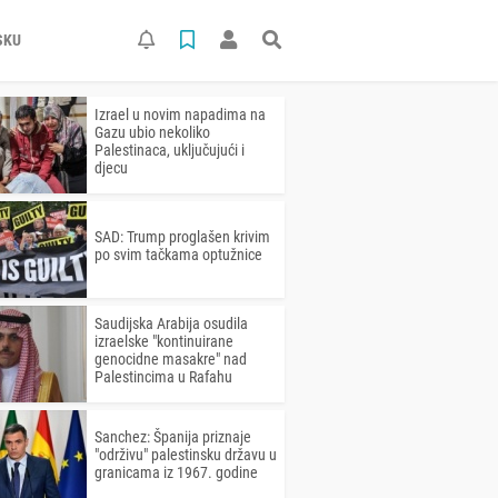
SKU
Izrael u novim napadima na
Gazu ubio nekoliko
Palestinaca, uključujući i
djecu
SAD: Trump proglašen krivim
po svim tačkama optužnice
Saudijska Arabija osudila
izraelske "kontinuirane
genocidne masakre" nad
Palestincima u Rafahu
Sanchez: Španija priznaje
"održivu" palestinsku državu u
granicama iz 1967. godine