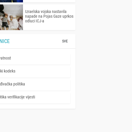
Izraelska vojska nastavila
napade na Pojas Gaze uprkos
odluci ICJ-a
NICE
SVE
vatnost
čki kodeks
đivačka politika
tika verifikacije vijesti