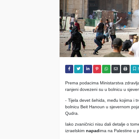
Prema podacima Ministarstva zdravlja 
ranjeni dovezeni su u bolnicu u sje
- Tijela devet šehida, među kojima i t
bolnicu Beit Hanoun u sjevernom pojas
Qudra.
Iako zvaničnici nisu dali detalje o tome
izraelskim
napad
ima na Palestine u 