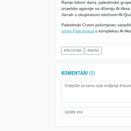
Ranije tokom dana, palestinske grupe 
izraelske agresije na džamiju Al-Aksa 
Jarrah u okupiranom istočnom Al-Qud
Palestinski Crveni polumjesec saopštio
protiv Palestinaca
u kompleksu Al-Aks
#PALESTINA
#NAPAD
KOMENTARI
(0)