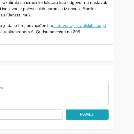
raketirale su izraelske lokacije kao odgovor na nastavak
i iseljavanje palestinskih porodica iz naselja Sheikh
su (Jerusalimu).
 je da je broj povrijeđenih u
intervenciji izraelskih snaga
e u okupiranom Al-Qudsu povećan na 305.
POŠALJI