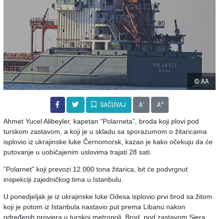
© AA
-
+
SAČUVAJ
A
A
Ahmet Yucel Alibeyler, kapetan ”Polarneta”, broda koji plovi pod
turskom zastavom, a koji je u skladu sa sporazumom o žitaricama
isplovio iz ukrajinske luke Černomorsk, kazao je kako očekuju da će
putovanje u uobičajenim uslovima trajati 28 sati.
“Polarnet" koji prevozi 12.000 tona žitarica, bit će podvrgnut
inspekciji zajedničkog tima u Istanbulu.
U ponedjeljak je iz ukrajinske luke Odesa isplovio prvi brod sa žitom
koji je potom iz Istanbula nastavio put prema Libanu nakon
određenih provjera u turskoj metropoli. Brod, pod zastavom Siera