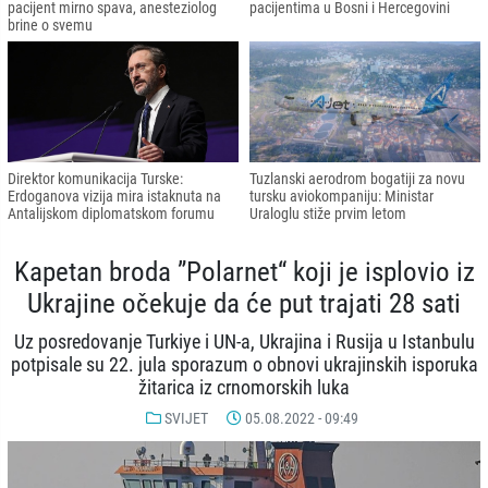
pacijent mirno spava, anesteziolog
pacijentima u Bosni i Hercegovini
brine o svemu
Direktor komunikacija Turske:
Tuzlanski aerodrom bogatiji za novu
Erdoganova vizija mira istaknuta na
tursku aviokompaniju: Ministar
Antalijskom diplomatskom forumu
Uraloglu stiže prvim letom
Kapetan broda ”Polarnet“ koji je isplovio iz
Ukrajine očekuje da će put trajati 28 sati
Uz posredovanje Turkiye i UN-a, Ukrajina i Rusija u Istanbulu
potpisale su 22. jula sporazum o obnovi ukrajinskih isporuka
žitarica iz crnomorskih luka
SVIJET
05.08.2022 - 09:49