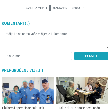
#ANGELA MERKEL
#SASTANAK
#POSJETA
KOMENTARI
(0)
POŠALJI
PREPORUČENE
VIJESTI
Tihi heroji operacione sale: Dok
Turski doktori donose novu nadu