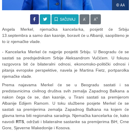
© AA
-
+
SAČUVAJ
A
A
Angela Merkel, njemačka kancelarka, posjetit će Srbiju
13.septembra a samo dan kasnije, boravit će u Albaniji, saopšteno je
to iz njemačke vlade.
- Kancelarka Merkel će najprije posjetiti Srbiju. U Beogradu će se
sastati sa predsjednikom Srbije Aleksandrom Vučićem. U fokusu
razgovora bit će bilateralni odnosi, ekonomsko-politički odnosi i
pitanja evropske perspektive, navela je Martina Fietz, portparolka
njemačke vlade.
Prema najavama Merkel će se u Beogradu sastati i sa
predstavnicima civilnog društva svih zemalja Zapadnog Balkana a
nakon čega će se, dan kasnije, u Tirani sastati sa premijerom
Albanije Edijem Ramom. U toku službene posjete Merkel će se
sastati sa premijerima zemalja Zapadnog Balkana na kojem će
glavna tema biti regionalna saradnja. Njemačka kancelarka će, kako
navodi
RTS
, održati i bilateralne sastanke sa premijerima BiH, Crne
Gore, Sjeverne Makedonije i Kosova.