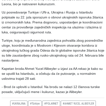
Leona, bio je natovaren kukuruzom.
Uz posredovanje Turkiye i UN-a, Ukrajina i Rusija u Istanbulu
potpisale su 22. jula sporazum o obnovi ukrajinskih isporuka žitarica
iz crnomorskih luka. Prema dogovoru, uspostavljen je koordinacioni
centar za provođenje zajedničkih inspekcija na ulazima i izlazima iz
luka, osiguravajući sigurnost ruta.
Turkiye, koju je međunarodna zajednica pohvalila zbog posredničke
uloge, koordinisala je s Moskvom i Kijevom otvaranje koridora iz
ukrajinskog lučkog grada Odesa da bi globalne isporuke žitarica koje
su bile zaustavljene zbog rusko-ukrajinskog rata od 24. februara bile
nastavljene.
Kapetan broda Ahmet Yucel Alibeyler u izjavi za AA rekao je kako su
se uputili ka Istanbulu, a očekuju da će putovanje, u normalnim
uslovima trajati 28 sati.
- Brod će uploviti u Istanbul. Na brodu se nalazi 12 članova turske
posade, uključujući mene i kukuruz, kazao je Alibeyler.
#UKRAJINA
#Türkiye
#POLARNET
#AHMET YUCEL ALIBEYLER