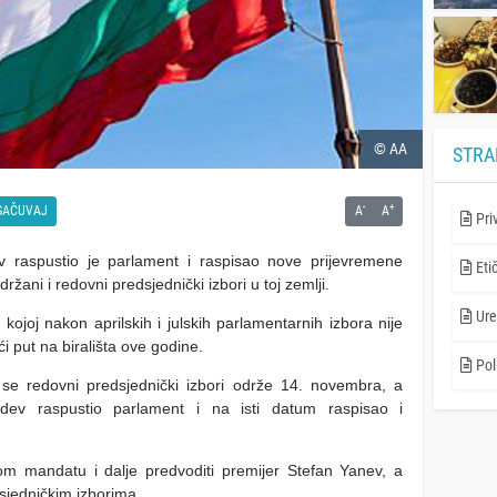
© AA
STRA
-
+
SAČUVAJ
A
A
Pri
raspustio je parlament i raspisao nove prijevremene
Eti
žani i redovni predsjednički izbori u toj zemlji.
Ure
 kojoj nakon aprilskih i julskih parlamentarnih izbora nije
i put na birališta ove godine.
Poli
se redovni predsjednički izbori održe 14. novembra, a
dev raspustio parlament i na isti datum raspisao i
om mandatu i dalje predvoditi premijer Stefan Yanev, a
sjedničkim izborima.