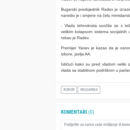
Bugarski predsjednik Radev je izraz
naredio je i smjene na čelu ministarst
- Vlada tehnokrata suočila se s te
velikim kolapsom sistema socijalnih u
rekao je Radev.
Premijer Yanev je kazao da je osnov
izbore, javlja AA.
Ističući kako su pred vladom veliki 
vlada sa stabilnom podrškom u parla
#IZBORI
#BUGARSKA
KOMENTARI
(0)