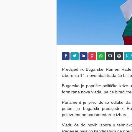
Predsjednik Bugarske Rumen Radev 
izbore za 14. novembar kada će biti odr
Bugarska je poprište političke krize u
formirana nova vlada, pa će birači treć
Parlament je prvo donio odluku da 
potom je bugarski predsjednik Ra
prijevremene parlamentarne izbore.
Vladu će do novih izbora u tehničk
Radev je najavio kandidaturu na pred