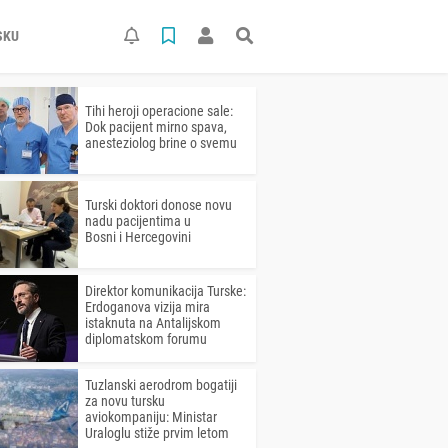
SKU
Tihi heroji operacione sale:
Dok pacijent mirno spava,
anesteziolog brine o svemu
Turski doktori donose novu
nadu pacijentima u
Bosni i Hercegovini
Direktor komunikacija Turske:
Erdoganova vizija mira
istaknuta na Antalijskom
diplomatskom forumu
Tuzlanski aerodrom bogatiji
za novu tursku
aviokompaniju: Ministar
Uraloglu stiže prvim letom