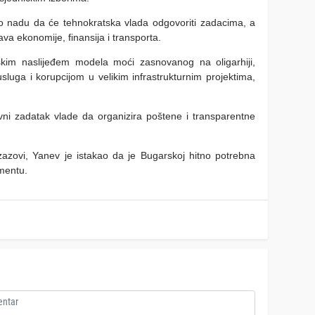
io nadu da će tehnokratska vlada odgovoriti zadacima, a
ava ekonomije, finansija i transporta.
škim naslijeđem modela moći zasnovanog na oligarhiji,
sluga i korupcijom u velikim infrastrukturnim projektima,
ni zadatak vlade da organizira poštene i transparentne
izazovi, Yanev je istakao da je Bugarskoj hitno potrebna
mentu.