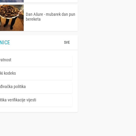
Dan Ašure - mubarek dan pun
bereketa
NICE
SVE
vatnost
čki kodeks
đivačka politika
tika verifikacije vijesti