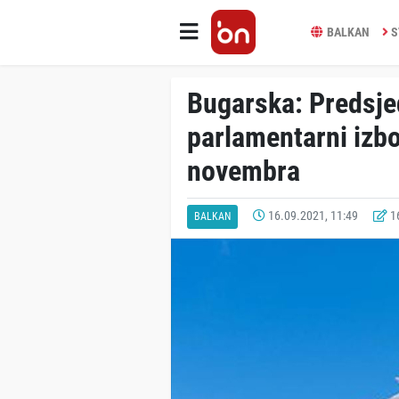
BALKAN
S
Bugarska: Predsjed
parlamentarni izbo
novembra
16.09.2021, 11:49
16
BALKAN