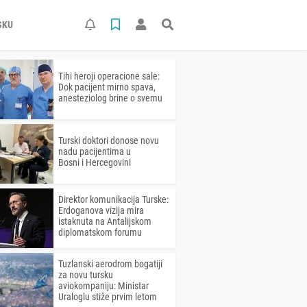
SKU
Tihi heroji operacione sale:
Dok pacijent mirno spava,
anesteziolog brine o svemu
Turski doktori donose novu
nadu pacijentima u
Bosni i Hercegovini
Direktor komunikacija Turske:
Erdoganova vizija mira
istaknuta na Antalijskom
diplomatskom forumu
Tuzlanski aerodrom bogatiji
za novu tursku
aviokompaniju: Ministar
Uraloglu stiže prvim letom