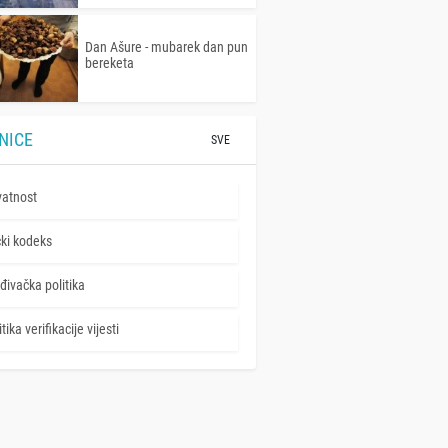
Dan Ašure - mubarek dan pun
bereketa
NICE
SVE
vatnost
čki kodeks
đivačka politika
tika verifikacije vijesti