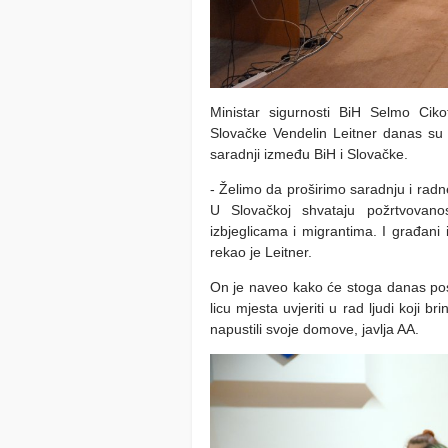
Ministar sigurnosti BiH Selmo Cikot
Slovačke Vendelin Leitner danas su 
saradnji između BiH i Slovačke.
- Želimo da proširimo saradnju i radn
U Slovačkoj shvataju požrtvovano
izbjeglicama i migrantima. I građani i
rekao je Leitner.
On je naveo kako će stoga dan
as pos
licu mjesta uvjeriti u rad ljudi koji 
napustili svoje domove, javlja AA.