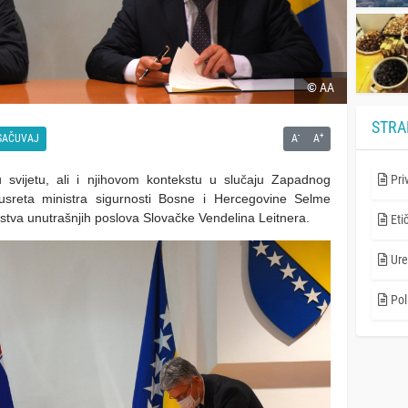
© AA
STRA
-
+
SAČUVAJ
A
A
 svijetu, ali i njihovom kontekstu u slučaju Zapadnog
Pri
sreta ministra sigurnosti Bosne i Hercegovine Selme
rstva unutrašnjih poslova Slovačke Vendelina Leitnera.
Eti
Ure
Poli