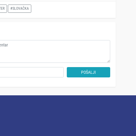
TER
#SLOVAČKA
POŠALJI