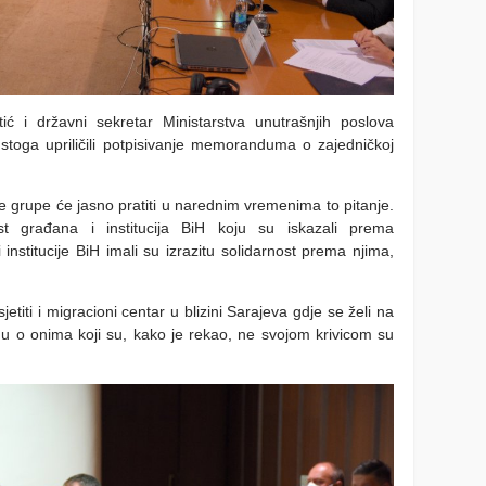
ić i državni sekretar Ministarstva unutrašnjih poslova
stoga upriličili potpisivanje memoranduma o zajedničkoj
e grupe će jasno pratiti u narednim vremenima to pitanje.
st građana i institucija BiH koju su iskazali prema
 institucije BiH imali su izrazitu solidarnost prema njima,
jetiti i migracioni centar u blizini Sarajeva gdje se želi na
brinu o onima koji su, kako je rekao, ne svojom krivicom su