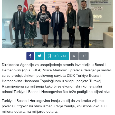
-
+
SAČUVAJ
A
A
Direktorica Agencije za unaprijeđenje stranih investicija u Bosni i
Hercegovini (op.a. FIPA) Milica Marković i prateća delegacija sastali
su se predsjednikom poslovnog savjeta DEIK Turkiye-Bosna i
Hercegovina Hasanom Topaloğluom u sklopu posjete Turskoj.
Razmijenjena su mišljenja kako bi se ekonomski i komercijalni
odnosi Turkiye i Bosne i Hercegovine što brže podigli na ciljani nivo.
Turkiye i Bosna i Hercegovina imaju za cilj da za kratko vrijeme
povećaju trgovinski obim između dvije zemlje, koji iznosi oko 750
miliona dolara, na milijardu dolara.