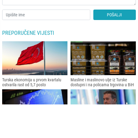
POŠALJI
PREPORUČENE VIJESTI
Turska ekonomija u prvom kvartalu
Masline i maslinovo ulje iz Turske
ostvarila rast od 5,7 posto
dostupni i na policama trgovina u BiH
Eurozona: Najvišu godišnju stopu
Turkiye za pet godina planira uložiti 15
inflacije u martu imale su Hrvatska,
milijardi dolara u razvoj geotermalnih
Austrija i Estonija
elektrana