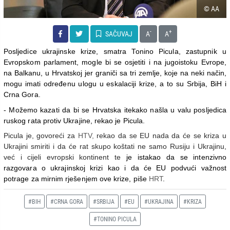
© AA
-
+
SAČUVAJ
A
A
Posljedice ukrajinske krize, smatra Tonino Picula, zastupnik u
Evropskom parlament, mogle bi se osjetiti i na jugoistoku Evrope,
na Balkanu, u Hrvatskoj jer graniči sa tri zemlje, koje na neki način,
mogu imati određenu ulogu u eskalaciji krize, a to su Srbija, BiH i
Crna Gora.
- Možemo kazati da bi se Hrvatska itekako našla u valu posljedica
ruskog rata protiv Ukrajine, rekao je Picula.
Picula je, govoreći za
HTV,
rekao da se EU nada da će se kriza u
Ukrajini smiriti i da će rat skupo koštati ne samo Rusiju i Ukrajinu,
već i cijeli evropski kontinent te
je istakao da se intenzivno
razgovara o ukrajinskoj krizi kao i da će EU podvući važnost
potrage za mirnim rješenjem ove krize, piše
HRT
.
#BIH
#CRNA GORA
#SRBIJA
#EU
#UKRAJINA
#KRIZA
#TONINO PICULA