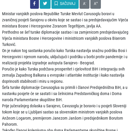
-
+
SAČUVAJ
A
A
Ministar vanjskih poslova Republike Turske Mevlut Cavusoglu boravi u
zvaničnoj posjeti Sarajevu u okviru koje se sastao i sa predsjedavajućim Vijeća
ministara Bosne i Hercegovine Zoranom Tegeltijom, javlja AA.
Prethodno se šef turske diplomacije sastao i sa zamjenicom predsjedavajućeg
Vijeća ministara Bosne i Hercegovine i ministricom vanjskih poslova Biserom
Turković.
On je nakon tog sastanka poručio kako Turska nastavlja snažnu podršku Bosi i
Hercegovini i njenom narodu, uključujući i podršku u borbi protiv pandemije i u
realizaciji projekta izgradnje autoputa Sarajevo - Beograd.
Poručio je kako Turska podržava prosperitet i cjelovitost BiH i integraciju svih
zemalja Zapadnog Balkana u evropske i atlantske institucije i kako nastavlja
doprinositi stabilnosti i miru u regionu.
Šefa turske diplomacije Cavusoglua su primili i članovi Predsjedništva BiH, a u
nastavku posjete će se sastati i sa čelnicima Predstavničkog doma i Doma
naroda Parlamentarne skupštine BiH.
Prije jučerašnjeg dolaska u Sarajevo, Cavusoglu je boravio i u posjeti Sloveniji
tokom koje se u Ljubljani sastao sa slovenskim ministrom vanjskih poslova
Anžeom Logarom, premijerom Janezom Janšom i predsjednikom Borutom
Pahorom.
Također članovi kolegijuma oba doma Parlamentarne skupštine Bosne i