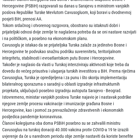
Hercegovine (PSBiH) razgovarali su danas u Sarajevu s ministrom vanjskih
poslova Republike Turske Mevlutom Cavusogluom, koji boravi u dvodnevnoj
posjeti BiH, prenosi AA.
Tokom srdačnog i otvorenog razgovora, obostrano su istaknuti dobri i
prijateljski odnosi dvije zemlje te naglašena potreba da se oni nastave razvijati
i na političkom, a posebno na ekonomskom planu.
Cavusoglu je istakao da se prijateljska Turska zalaže za jedinstvo Bosne i
Hercegovine te podvukao snažnu podršku suverenitetu, teritorijalnom
integritetu, stabilnosti i evroatlantskom putu Bosne i Hercegovine.
Također je naglasio da vlasti u Turskoj intenziviraju aktivnosti koje treba da
dovedu do većeg prisustva i ulaganja turskih investitora u BiH. Prema riječima
Cavusoglua, Turska je opredijeljena i za punu i što skoriju implementaciju
bilateralnog sporazuma o saradnji u oblasti izgradnje infrastrukturnih
projekata, uključujući posebno izgradnju autoputa Sarajevo - Beograd.
Istovremeno, ministar vanjskih poslova Turske najavio je i nastavak podrške
njegove zemlje procesu vakcinacije i imunizacije građana Bosne i
Hercegovine, kao i pomoć za prevazilaženje zdravstvenih i ekonomskih
posljedica pandemije koronavirusa.
Članovi kolegijuma oba doma PSBiH posebno su se zahvalili ministru
Cavusogluu na turskoj donaciji 40.000 vakcina protiv COVID-a 19 te izrazili
uvjerenje da će u narednom periodu obje zemlje nastaviti da koriste benefite