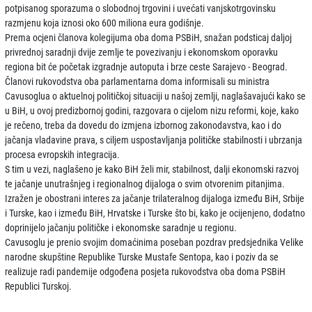
potpisanog sporazuma o slobodnoj trgovini i uvećati vanjskotrgovinsku
razmjenu koja iznosi oko 600 miliona eura godišnje.
Prema ocjeni članova kolegijuma oba doma PSBiH, snažan podsticaj daljoj
privrednoj saradnji dvije zemlje te povezivanju i ekonomskom oporavku
regiona bit će početak izgradnje autoputa i brze ceste Sarajevo - Beograd.
Članovi rukovodstva oba parlamentarna doma informisali su ministra
Cavusoglua o aktuelnoj političkoj situaciji u našoj zemlji, naglašavajući kako se
u BiH, u ovoj predizbornoj godini, razgovara o cijelom nizu reformi, koje, kako
je rečeno, treba da dovedu do izmjena izbornog zakonodavstva, kao i do
jačanja vladavine prava, s ciljem uspostavljanja političke stabilnosti i ubrzanja
procesa evropskih integracija.
S tim u vezi, naglašeno je kako BiH želi mir, stabilnost, dalji ekonomski razvoj
te jačanje unutrašnjeg i regionalnog dijaloga o svim otvorenim pitanjima.
Izražen je obostrani interes za jačanje trilateralnog dijaloga između BiH, Srbije
i Turske, kao i između BiH, Hrvatske i Turske što bi, kako je ocijenjeno, dodatno
doprinijelo jačanju političke i ekonomske saradnje u regionu.
Cavusoglu je prenio svojim domaćinima poseban pozdrav predsjednika Velike
narodne skupštine Republike Turske Mustafe Sentopa, kao i poziv da se
realizuje radi pandemije odgođena posjeta rukovodstva oba doma PSBiH
Republici Turskoj.