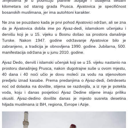
Smještena je u podnožju planine Šuljage i udaljena sedam
kilometara od starog grada Prusca. Ajvatovica je specifičnost
bosanskih muslimana, jer ima autohtoni karakter.
Ne zna se pouzdano kada je prvi pohod Ajvatovici održan, ali se zna
da je Ajvatovica dobila ime po Ajvaz-dedi, islamskom učenjaku i
dervišu koji je u 15. vijeku u Bosnu došao sa prostora današnje
Turske. Nakon 1947. godine održavanje Ajvatovice bilo je
zabranjeno, a tradicija je obnovljena 1990. godine. Jubilarna, 500.
manifestacija održana je u junu 2010. godine.
Ajvaz Dedo, derviš i islamski učenjak koji se u 15. vijeku nastanio na
prostoru današnjeg Prusca, nakon dugotrajne suše u ovom mjestu,
40 dana i 40 noći učio je dovu moleći za vodu na stjenovitom
predjelu iznad kasabe. Prema predanjima o Ajvaz-dedi, četrdesetu
noć od dolaska na dovište, stijena se razdvojila, a iz nje je potekla
voda, koju i danas posjetioci Ajvaz Dedine stijene imaju priliku
okusiti. Ajvaz-dedino dovište danas je mjesto susreta desetina
hiljada muslimana iz BiH, regiona, Evrope i Azije.