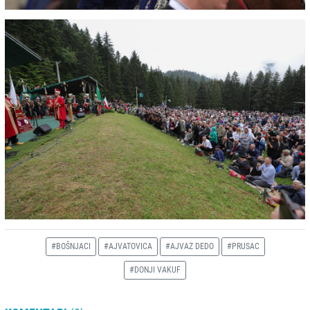
#BOŠNJACI
#AJVATOVICA
#AJVAZ DEDO
#PRUSAC
#DONJI VAKUF