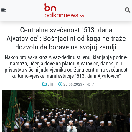
Centralna svečanost "513. dana
Ajvatovice": Bošnjaci ni od koga ne traže
dozvolu da borave na svojoj zemlji
Nakon prolaska kroz Ajvaz-dedinu stijenu, klanjanja podne-
namaza, učenja dove na platou Ajvatovice, danas je u
prisustvu više hiljada vjernika održana centralna svečanost
kulturno-vjerske manifestacije "513. dani Ajvatovice"
BiH
25.06.2023 - 14:17