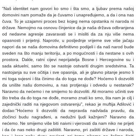
"Naš identitet nam govori ko smo i šta smo, a ljubav prema našoj
domovini nam pomaže da je čuvamo i unapređujemo, a da i ona nas
čuva. To je uzajamni proces bez kojeg nema opstanka ni naroda ni
države. Nemojmo na osnovu činjenice da je naša država odbranjena
od nedavne agresije zavaravati se i misliti da za nju više nema
opasnosti i prijetnji. Naprotiv, u posljednje vrijeme sve više jačaju
napori da se naša domovina definitivno podijeli i da naš narod bude
sveden na što manju teritoriju, a po mogućnosti i da nestane s ovih
prostora. Dakle, ratni cijevi neprijatelja Bosne i Hercegovine su i
sada aktuelni, samo što se nastoje ostvariti drugim sredstvima. Ta
nastojanja su sve očitija i sve opasnija, ali je glavno pitanje jesmo li
mi toga svjesni i šta činimo da do toga ne dođe? Hoćemo li dozvoliti
da unište našu domovinu, a nas protjeraju i odvedu u nestanak?
Naravno da nećemo i ne smijemo to dozvoliti. Ali moramo učiniti sve
što treba da do toga ne dođe, moramo znati ko smo, šta nam je cilj i
zajednički raditi na njegovom ostvarenju", rekao je muftija Adilović i
dodao:
"Hoćemo li dozvoliti da nepravda nadvlada pravdu, da
zločinci budu nagrađeni, a nedužni ljudi kažnjeni? Naravno da
nećemo. Ne smijemo više biti naivni i vjerovati da nam niko ne prijeti
i da će nas neko drugi zaštititi. Naravno, pri zaštiti države i naroda,
kao i kroz našu dugu povijest, pri tome nikome ne želimo činiti