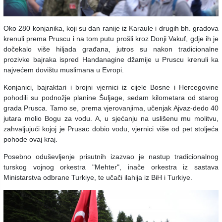
Oko 280 konjanika, koji su dan ranije iz Karaule i drugih bh. gradova
krenuli prema Pruscu i na tom putu prošli kroz Donji Vakuf, gdje ih je
dočekalo više hiljada građana, jutros su nakon tradicionalne
prozivke bajraka ispred Handanagine džamije u Pruscu krenuli ka
najvećem dovištu muslimana u Evropi.
Konjanici, bajraktari i brojni vjernici iz cijele Bosne i Hercegovine
pohodili su podnožje planine Šuljage, sedam kilometara od starog
grada Prusca. Tamo se, prema vjerovanjima, učenjak Ajvaz-dedo 40
jutara molio Bogu za vodu. A, u sjećanju na uslišenu mu molitvu,
zahvaljujući kojoj je Prusac dobio vodu, vjernici više od pet stoljeća
pohode ovaj kraj.
Posebno oduševljenje prisutnih izazvao je nastup tradicionalnog
turskog vojnog orkestra "Mehter", inače orkestra iz sastava
Ministarstva odbrane Turkiye, te učači ilahija iz BiH i Turkiye.