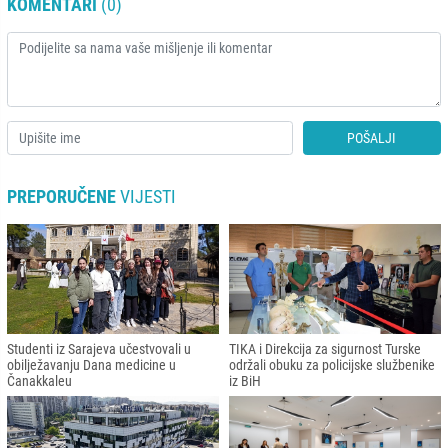
KOMENTARI
(0)
POŠALJI
PREPORUČENE
VIJESTI
Studenti iz Sarajeva učestvovali u
TIKA i Direkcija za sigurnost Turske
obilježavanju Dana medicine u
održali obuku za policijske službenike
Čanakkaleu
iz BiH