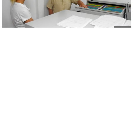
© AA
-
+
SAČUVAJ
A
A
Na području Srednjeg Podrinja pronađena je i ekshumirana 81
masovna grobnica sa posmrtnim ostacima osoba ubijenih u
genocidu počinjenom u ljeto 1995. godine na području Srebrenice.
To su primarne i sekundarne grobnice, jame i zapaljena tijela u
kućama. Najviše žrtava genocida pronađeno je i ekshumirano u 38
masovnih grobnica na području općine Zvornik.
Uglavnom se radi o posmrtnim ostacima pronađenim na površini
zemlje.
U toku su pripreme za kolektivnu dženazu i ukop još 29 žrtava
genocida počinjenog 1995. godine na području Srebrenice. Ovo još
uvijek nije konačan broj.