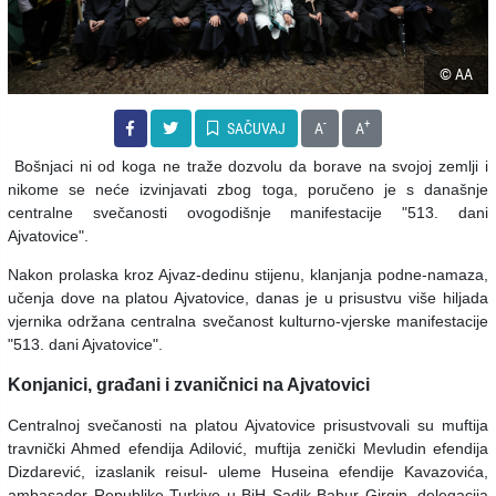
© AA
-
+
SAČUVAJ
A
A
Bošnjaci ni od koga ne traže dozvolu da borave na svojoj zemlji i
nikome se neće izvinjavati zbog toga, poručeno je s današnje
centralne svečanosti ovogodišnje manifestacije "513. dani
Ajvatovice".
Nakon prolaska kroz Ajvaz-dedinu stijenu, klanjanja podne-namaza,
učenja dove na platou Ajvatovice, danas je u prisustvu više hiljada
vjernika održana centralna svečanost kulturno-vjerske manifestacije
"513. dani Ajvatovice".
Konjanici, građani i zvaničnici na Ajvatovici
Centralnoj svečanosti na platou Ajvatovice prisustvovali su muftija
travnički Ahmed efendija Adilović, muftija zenički Mevludin efendija
Dizdarević, izaslanik reisul- uleme Huseina efendije Kavazovića,
ambasador Republike Turkiye u BiH Sadik Babur Girgin, delegacija