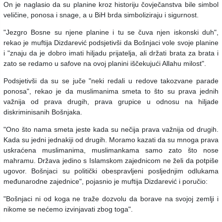
On je naglasio da su planine kroz historiju čovječanstva bile simbol
veličine, ponosa i snage, a u BiH brda simboliziraju i sigurnost.
"Jezgro Bosne su njene planine i tu se čuva njen iskonski duh",
rekao je muftija Dizdarević podsjetivši da Bošnjaci vole svoje planine
i "znaju da je dobro imati hiljadu prijatelja, ali držati brata za brata i
zato se redamo u safove na ovoj planini iščekujući Allahu milost".
Podsjetivši da su se juče "neki redali u redove takozvane parade
ponosa", rekao je da muslimanima smeta to što su prava jednih
važnija od prava drugih, prava grupice u odnosu na hiljade
diskriminisanih Bošnjaka.
"Ono što nama smeta jeste kada su nečija prava važnija od drugih.
Kada su jedni jednakiji od drugih. Moramo kazati da su mnoga prava
uskraćena muslimanima, muslimankama samo zato što nose
mahramu. Država jedino s Islamskom zajednicom ne želi da potpiše
ugovor. Bošnjaci su politički obespravljeni posljednjim odlukama
međunarodne zajednice", pojasnio je muftija Dizdarević i poručio:
"Bošnjaci ni od koga ne traže dozvolu da borave na svojoj zemlji i
nikome se nećemo izvinjavati zbog toga".