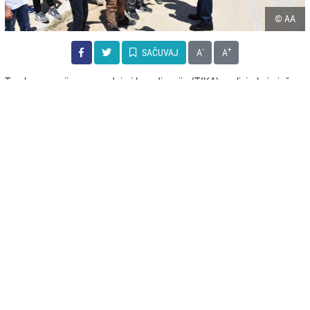
© AA
-
+
SAČUVAJ
A
A
Turska agencija za saradnju i koordinaciju (TIKA) realizirala je još
jedan projekt u Srbiji u okviru kojeg su mještanima sela Biljača kod
Bujanovca dodijeljeni kamion za odvoz smeća i plastenici, javlja AA.
U saopćenju iz TIKA-e se navodi da je donacijom kamiona iz Turske
riješen problem odvoza smeća u Biljači na jugu Srbije, a da je deset
mještana dobilo plastenike koji će im pomoći u efikasnijem bavljenju
poljoprivredom.