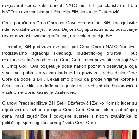
razgovarat ćemo kako ubrzati NATO put BiH, jer članstvo u EU i
NATO su dva vanjsko politička cilja BiH, kazao je Džaferović.
On je poručio da Crna Gora podržava evropski put BiH, kao cjelovite
i demokratske zemlje, na bazi Dejtonskog sporazuma, uz poštovanje
ravnopravnosti svakog građanina, na svakom pedlju BiH.
- Također, BiH podržava evropski put Crne Gore i NATO članstvo.
Podržavamo izgradnju skladnog, multietničkog društva i put
relaksacije etničkih odnosa u Crnoj Gori i ravnopavnosti svih koji žive
u Crnoj Gori. Ova posjeta je došla nakon poznatih dešavanja koja
smo imali priliku da vidimo kada je bio poziv za predsjednika Crne
Gore da dođe u BiH. Čekali smo priliku da prođe vrijeme korone i
čekali smo priliku da dođemo u goste kod predsjednika Đukanovića i
vlasti Crne Gore, kazao je Džaferović.
Članovi Predsjedništva BiH Šefik Džaferović i Željko Komšić jučer su
otputovali u službenu posjetu Crnoj Gori. Oni će tokom sutrašnjeg
dana imati zajedničke i odvojene susrete s nizom zvaničnika iz
političkog, vjerskog i kulturnog života Crne Gore.