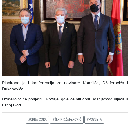
Planirana je i konferencija za novinare Komšića, Džaferovića i
Đukanovića.
Džaferović će posjetiti i Rožaje, gdje će biti gost Bošnjačkog vijeća u
Crnoj Gori.
#CRNA GORA
#ŠEFIK DŽAFEROVIĆ
#POSJETA