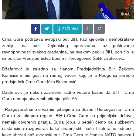
© AA
-
+
SAČUVAJ
A
A
Crna Gora podržava evropski put BiH, kao cjelovite i demokratske
zemlje, na bazi Dejtonskog sporazuma, uz poštovanje
ravnopravnosti svakog građanina, na svakom pedlju BiH, poručio je
sinoć član Predsjedništva Bosne i Hercegovine Šefik Džaferović.
Džaferović je zajedno sa članom Predsjedništva BiH Željkom
Komšićem bio gost na radnoj večeri koju je u Podgorici priredio
predsjednik Crne Gore Milo Đukanović.
Džaferović je nakon završene radne večere kazao da BiH i Crna
Gora nemaju otvorenih pitanja, piše AA.
- Razgovarali smo o važnim pitanjima za Bosnu i Hercegovinu i Crnu
Goru i za ukupan region. BiH i Crna Gora su prijateljske države,
nemaju otvorenih pitanja. Sutra (op.a u petak) ćemo na službenim
sastancima razgovarati kako unaprijediti naše bilateralne odnose,
kako ubrzati naš evropski put. Crna Gora je članica NATO saveza i