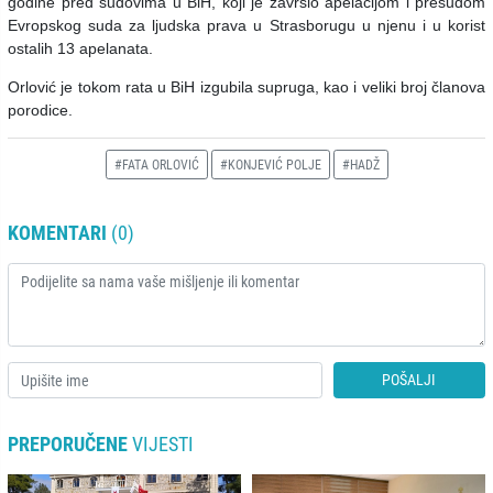
godine pred sudovima u BiH, koji je završio apelacijom i presudom
Evropskog suda za ljudska prava u Strasborugu u njenu i u korist
ostalih 13 apelanata.
Orlović je tokom rata u BiH izgubila supruga, kao i veliki broj članova
porodice.
#FATA ORLOVIĆ
#KONJEVIĆ POLJE
#HADŽ
KOMENTARI
(0)
POŠALJI
PREPORUČENE
VIJESTI