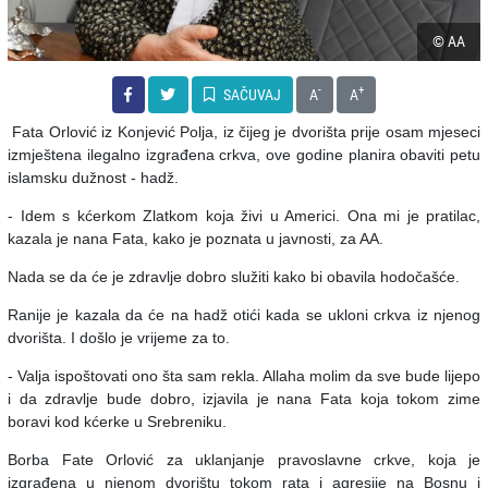
© AA
-
+
SAČUVAJ
A
A
Fata Orlović iz Konjević Polja, iz čijeg je dvorišta prije osam mjeseci
izmještena ilegalno izgrađena crkva, ove godine planira obaviti petu
islamsku dužnost - hadž.
- Idem s kćerkom Zlatkom koja živi u Americi. Ona mi je pratilac,
kazala je nana Fata, kako je poznata u javnosti, za AA.
Nada se da će je zdravlje dobro služiti kako bi obavila hodočašće.
Ranije je kazala da će na hadž otići kada se ukloni crkva iz njenog
dvorišta. I došlo je vrijeme za to.
- Valja ispoštovati ono šta sam rekla. Allaha molim da sve bude lijepo
i da zdravlje bude dobro, izjavila je nana Fata koja tokom zime
boravi kod kćerke u Srebreniku.
Borba Fate Orlović za uklanjanje pravoslavne crkve, koja je
izgrađena u njenom dvorištu tokom rata i agresije na Bosnu i