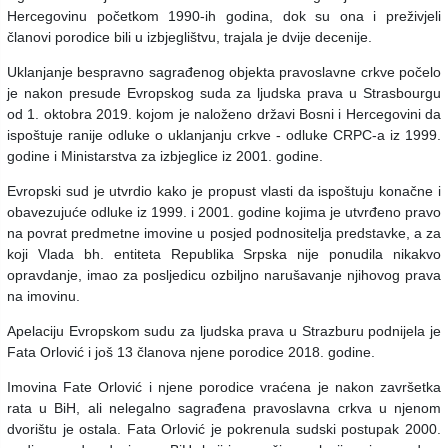
Hercegovinu početkom 1990-ih godina, dok su ona i preživjeli
članovi porodice bili u izbjeglištvu, trajala je dvije decenije.
Uklanjanje bespravno sagrađenog objekta pravoslavne crkve počelo
je nakon presude Evropskog suda za ljudska prava u Strasbourgu
od 1. oktobra 2019. kojom je naloženo državi Bosni i Hercegovini da
ispoštuje ranije odluke o uklanjanju crkve - odluke CRPC-a iz 1999.
godine i Ministarstva za izbjeglice iz 2001. godine.
Evropski sud je utvrdio kako je propust vlasti da ispoštuju konačne i
obavezujuće odluke iz 1999. i 2001. godine kojima je utvrđeno pravo
na povrat predmetne imovine u posjed podnositelja predstavke, a za
koji Vlada bh. entiteta Republika Srpska nije ponudila nikakvo
opravdanje, imao za posljedicu ozbiljno narušavanje njihovog prava
na imovinu.
Apelaciju Evropskom sudu za ljudska prava u Strazburu podnijela je
Fata Orlović i još 13 članova njene porodice 2018. godine.
Imovina Fate Orlović i njene porodice vraćena je nakon završetka
rata u BiH, ali nelegalno sagrađena pravoslavna crkva u njenom
dvorištu je ostala. Fata Orlović je pokrenula sudski postupak 2000.