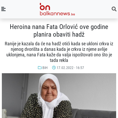
Heroina nana Fata Orlović ove godine
planira obaviti hadž
Ranije je kazala da će na hadž otići kada se ukloni crkva iz
njenog dvorišta a danas kada je crkva iz njene avlije
uklonjena, nana Fata kaže da valja ispoštovati ono što je
tada rekla
BiH
17.02.2022 - 16:57