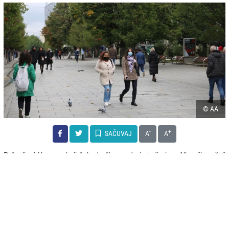
© AA
-
+
SAČUVAJ
A
A
Državljani Kosova, koji žele da žive, rade i studiraju u Albaniji, počeli
su da dobijaju boravišnu dozvolu u okviru sporazuma koji su dve
vlade potpisale o biometrijskim boravišnim dozvolama, navodi
albanski
Euronews.
Biometrijske boravišne dozvole, koje se obnavljaju svakih pet
godina, lako mogu dobiti i građani Albanije koji žele da žive na
Kosovu.