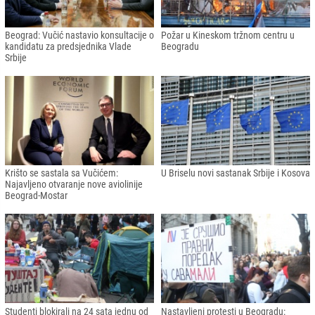
Beograd: Vučić nastavio konsultacije o
Požar u Kineskom tržnom centru u
kandidatu za predsjednika Vlade
Beogradu
Srbije
Krišto se sastala sa Vučićem:
U Briselu novi sastanak Srbije i Kosova
Najavljeno otvaranje nove aviolinije
Beograd-Mostar
Studenti blokirali na 24 sata jednu od
Nastavljeni protesti u Beogradu: