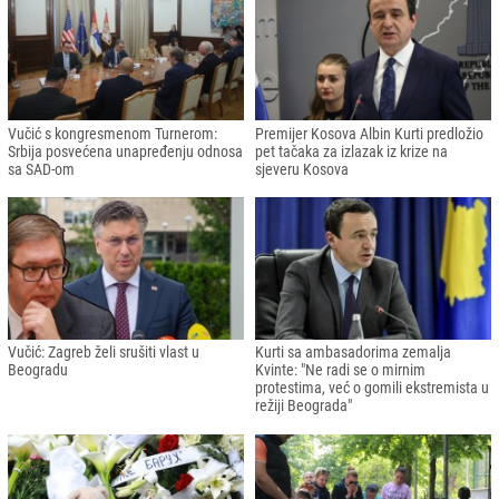
Vučić s kongresmenom Turnerom:
Premijer Kosova Albin Kurti predložio
Srbija posvećena unapređenju odnosa
pet tačaka za izlazak iz krize na
sa SAD-om
sjeveru Kosova
Vučić: Zagreb želi srušiti vlast u
Kurti sa ambasadorima zemalja
Beogradu
Kvinte: "Ne radi se o mirnim
protestima, već o gomili ekstremista u
režiji Beograda"