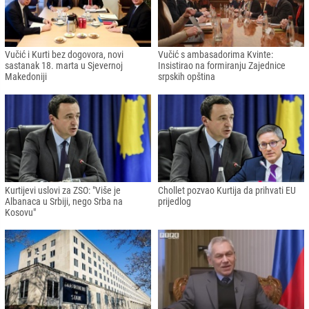
Vučić i Kurti bez dogovora, novi
Vučić s ambasadorima Kvinte:
sastanak 18. marta u Sjevernoj
Insistirao na formiranju Zajednice
Makedoniji
srpskih opština
Kurtijevi uslovi za ZSO: "Više je
Chollet pozvao Kurtija da prihvati EU
Albanaca u Srbiji, nego Srba na
prijedlog
Kosovu"