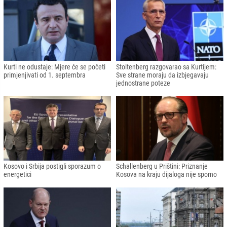
Kurti ne odustaje: Mjere će se početi
Stoltenberg razgovarao sa Kurtijem:
primjenjivati od 1. septembra
Sve strane moraju da izbjegavaju
jednostrane poteze
Kosovo i Srbija postigli sporazum o
Schallenberg u Prištini: Priznanje
energetici
Kosova na kraju dijaloga nije sporno