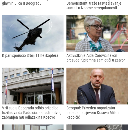
glavnih ulica u Beogradu
Demonstranti traže rasvjetljavanje
sumnji u izborne neregularnosti
Kipar isporučio Srbiji 11 helikoptera
Aktivistkinja Aida Ćorović nakon
presude: Spremna sam otići u zatvor
Viši sud u Beogradu odbio prijedlog
Beograd: Priveden organizator
tužilaštva da Radoičiću odredi pritvor,
napada na sjeveru Kosova Milan
zabranjen mu odlazak na Kosovo
Radoičić