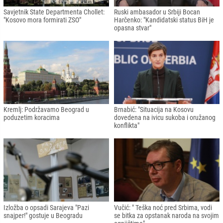
Savjetnik State Departmenta Chollet:
Ruski ambasador u Srbiji Bocan
"Kosovo mora formirati ZSO"
Harčenko: "Kandidatski status BiH je
opasna stvar"
Kremlj: Podržavamo Beograd u
Brnabić: "Situacija na Kosovu
poduzetim koracima
dovedena na ivicu sukoba i oružanog
konflikta"
Izložba o opsadi Sarajeva "Pazi
Vučić: " Teška noć pred Srbima, vodi
snajper!" gostuje u Beogradu
se bitka za opstanak naroda na svojim