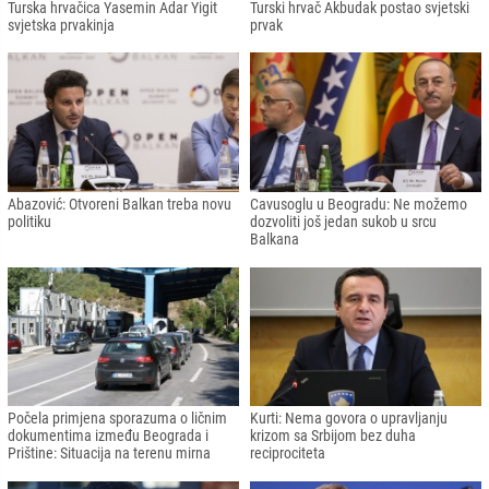
Turska hrvačica Yasemin Adar Yigit
Turski hrvač Akbudak postao svjetski
svjetska prvakinja
prvak
Abazović: Otvoreni Balkan treba novu
Cavusoglu u Beogradu: Ne možemo
politiku
dozvoliti još jedan sukob u srcu
Balkana
Počela primjena sporazuma o ličnim
Kurti: Nema govora o upravljanju
dokumentima između Beograda i
krizom sa Srbijom bez duha
Prištine: Situacija na terenu mirna
reciprociteta