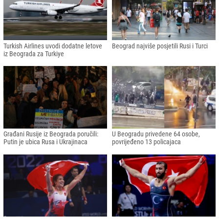
Turkish Airlines uvodi dodatne letove
Beograd najviše posjetili Rusi i Turci
iz Beograda za Turkiye
Građani Rusije iz Beograda poručili:
U Beogradu privedene 64 osobe,
Putin je ubica Rusa i Ukrajinaca
povrijeđeno 13 policajaca