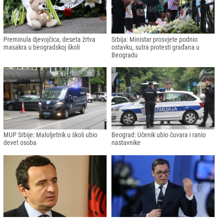
Preminula djevojčica, deseta žrtva
Srbija: Ministar prosvjete podnio
masakra u beogradskoj školi
ostavku, sutra protesti građana u
Beogradu
MUP Srbije: Maloljetnik u školi ubio
Beograd: Učenik ubio čuvara i ranio
devet osoba
nastavnike