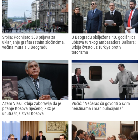
Srbija: Podnijeto 308 prijava za
U Beogradu obilježena 40. godišnjica
uklanjanje grafita ratnim zločincima,
ubistva turskog ambasadora Balkara:
većina murala u Beogradu
Srbija čvrsto uz Turkiye protiv
terorizma
Azem Vlasi: Srbija zaboravlja da je
Vučić: " Večeras ću govoriti o svim
pitanje Kosova riješeno, ZSO je
neistinama i manipulacijama"
unutrašnja stvar Kosova