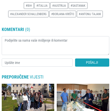
#BIH
#ITALIJA
#AUSTRIJA
#SASTANAK
#ALEXANDER SCHALLENBERG
#BORJANA KRIŠTO
#ANTONIJ TAJANI
KOMENTARI
(0)
POŠALJI
PREPORUČENE
VIJESTI