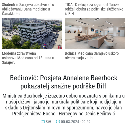
Studenti iz Sarajeva učestvovali u
TIKA i Direkcija za sigurnost Turske
obilježavanju Dana medicine u
održali obuku za policijske službenike
Čanakkaleu
iz BiH
Moderna zdravstvena
Bolnica Medicana Sarajevo uskoro
ustanova Medicana od 18. juna u
otvara svoja vrata
Sarajevu
Bećirović: Posjeta Annalene Baerbock
pokazatelj snažne podrške BiH
Ministrica Baerbock je izuzetno dobro upoznata s prilikama u
našoj državi i jasno je markirala političare koji ne djeluju u
skladu s Dejtonskim mirovnim sporazumom, naveo je član
Predsjedništva Bosne i Hercegovine Denis Bećirović
BiH
05.03.2024 - 09:29