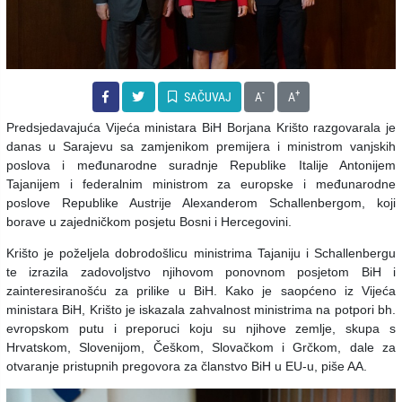
-
+
SAČUVAJ
A
A
Predsjedavajuća Vijeća ministara BiH Borjana Krišto razgovarala je
danas u Sarajevu sa zamjenikom premijera i ministrom vanjskih
poslova i međunarodne suradnje Republike Italije Antonijem
Tajanijem i federalnim ministrom za europske i međunarodne
poslove Republike Austrije Alexanderom Schallenbergom, koji
borave u zajedničkom posjetu Bosni i Hercegovini.
Krišto je poželjela dobrodošlicu ministrima Tajaniju i Schallenbergu
te izrazila zadovoljstvo njihovom ponovnom posjetom BiH i
zainteresiranošću za prilike u BiH. Kako je saopćeno iz Vijeća
ministara BiH, Krišto je iskazala zahvalnost ministrima na potpori bh.
evropskom putu i preporuci koju su njihove zemlje, skupa s
Hrvatskom, Slovenijom, Češkom, Slovačkom i Grčkom, dale za
otvaranje pristupnih pregovora za članstvo BiH u EU-u, piše AA.