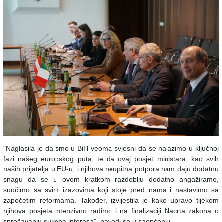
"Naglasila je da smo u BiH veoma svjesni da se nalazimo u ključnoj
fazi našeg europskog puta, te da ovaj posjet ministara, kao svih
naših prijatelja u EU-u, i njihova neupitna potpora nam daju dodatnu
snagu da se u ovom kratkom razdoblju dodatno angažiramo,
suočimo sa svim izazovima koji stoje pred nama i nastavimo sa
započetim reformama. Također, izvijestila je kako upravo tijekom
njihova posjeta intenzivno radimo i na finalizaciji Nacrta zakona o
sprečavanju sukoba interesa", navodi se u saopćenju.