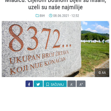
uzeli su naše najmilije
BiH
08.06.2021 - 12:52
© AA
-
+
SAČUVAJ
A
A
Majke Srebrenice uoči konačne presude ratnom zločincu Ratku
Mladiću očekuju zadovoljenje pravde uz podsjećanje da je svako
ročište, svaka priča i razgovor o suđenju i godišnjici genocida veoma
bolno.