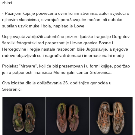
zbirci.
- Pažnjom koja je posvećena ovim ličnim stvarima, autor svjedoči o
njihovim vlasnicima, stvarajući poražavajuće moćan, ali duboko
suptilan uzvik muke i bola, napisao je Lowe.
Uspijevajući zabilježiti autentične prizore ljudske tragedije Durgutov
šaroliki fotografski rad prepoznat je i izvan granica Bosne i
Hercegovine i regije nastale raspadom biše Jugoslavije, a njegove
radove objavljivali su i nagrađivali domaći i internacionalni mediji.
Projekat "Mrtvare“, koji će biti prezentovan i u formi knjige, podržao
je i u potpunosti finansirao Memorijalni centar Srebrenica.
Ova izložba dio je obilježavanja 26. godišnjice genocida u
Srebrenici.