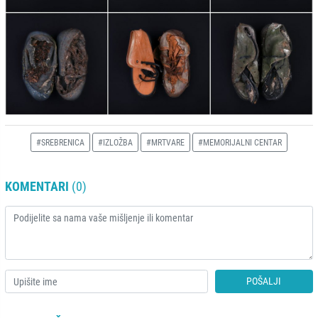
#SREBRENICA
#IZLOŽBA
#MRTVARE
#MEMORIJALNI CENTAR
KOMENTARI
(0)
POŠALJI