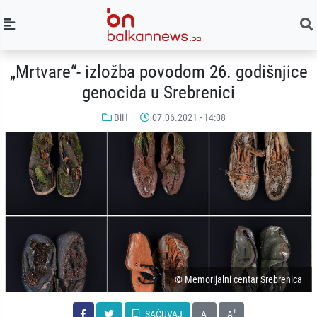
„Mrtvare“- izložba povodom 26. godišnjice
genocida u Srebrenici
BiH
07.06.2021 - 14:08
© Memorijalni centar Srebrenica
-
+
SAČUVAJ
A
A