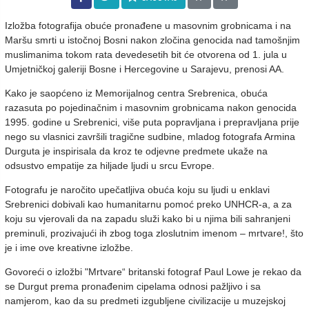
Izložba fotografija obuće pronađene u masovnim grobnicama i na
Maršu smrti u istočnoj Bosni nakon zločina genocida nad tamošnjim
muslimanima tokom rata devedesetih bit će otvorena od 1. jula u
Umjetničkoj galeriji Bosne i Hercegovine u Sarajevu, prenosi AA.
Kako je saopćeno iz Memorijalnog centra Srebrenica, obuća
razasuta po pojedinačnim i masovnim grobnicama nakon genocida
1995. godine u Srebrenici, više puta popravljana i prepravljana prije
nego su vlasnici završili tragične sudbine, mladog fotografa Armina
Durguta je inspirisala da kroz te odjevne predmete ukaže na
odsustvo empatije za hiljade ljudi u srcu Evrope.
Fotografu je naročito upečatljiva obuća koju su ljudi u enklavi
Srebrenici dobivali kao humanitarnu pomoć preko UNHCR-a, a za
koju su vjerovali da na zapadu služi kako bi u njima bili sahranjeni
preminuli, prozivajući ih zbog toga zloslutnim imenom – mrtvare!, što
je i ime ove kreativne izložbe.
Govoreći o izložbi "Mrtvare“ britanski fotograf Paul Lowe je rekao da
se Durgut prema pronađenim cipelama odnosi pažljivo i sa
namjerom, kao da su predmeti izgubljene civilizacije u muzejskoj