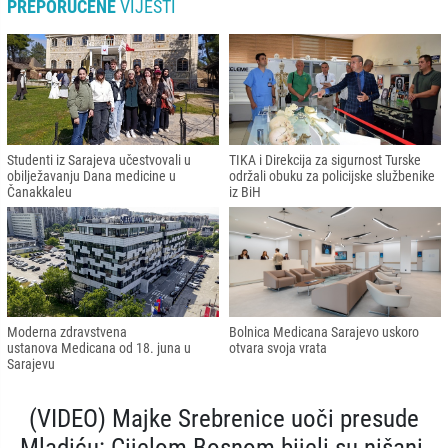
PREPORUČENE
VIJESTI
Studenti iz Sarajeva učestvovali u
TIKA i Direkcija za sigurnost Turske
obilježavanju Dana medicine u
održali obuku za policijske službenike
Čanakkaleu
iz BiH
Moderna zdravstvena
Bolnica Medicana Sarajevo uskoro
ustanova Medicana od 18. juna u
otvara svoja vrata
Sarajevu
(VIDEO) Majke Srebrenice uoči presude
Mladiću: Cijelom Bosnom bijeli su nišani,