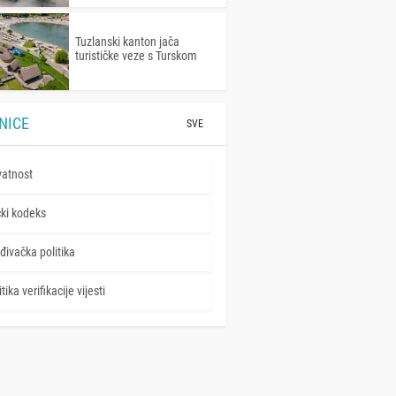
Tuzlanski kanton jača
turističke veze s Turskom
NICE
SVE
vatnost
čki kodeks
đivačka politika
tika verifikacije vijesti