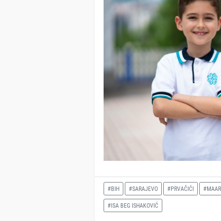
#BIH
#SARAJEVO
#PRVAČIĆI
#MAARI
#ISA BEG ISHAKOVIĆ