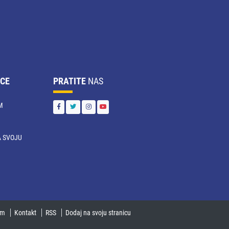
CE
PRATITE
NAS
M
 SVOJU
U
um
Kontakt
RSS
Dodaj na svoju stranicu