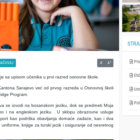
STRA
Pri
-
+
SAČUVAJ
A
A
Eti
 je sa upisom učenika u prvi razred osnovne škole.
antona Sarajevo već od prvog razreda u Osnovnoj školi
Ure
bridge Program.
Poli
 se izvodi na bosanskom jeziku, dok se predmeti Moja
tno i na engleskom jeziku. U sklopu obrazovne usluge
port kao podrška obavljanja domaće zadaće, kao i dva
uniforme, knjige za turski jezik i osiguranje od nesretnog