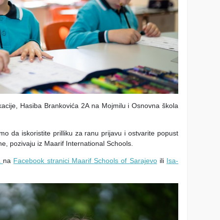
kacije, Hasiba Brankovića 2A na Mojmilu i Osnovna škola
o da iskoristite prilliku za ranu prijavu i ostvarite popust
ne, pozivaju iz Maarif International Schools.
a
na
Facebook stranici Maarif Schools of Sarajevo
ili
Isa-