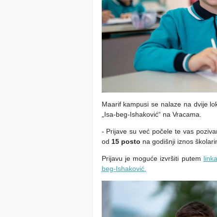
Maarif kampusi se nalaze na dvije lo
„Isa-beg-Ishaković“ na Vracama.
- Prijave su već počele te vas pozivam
od
15 posto
na godišnji iznos školari
Prijavu je moguće izvršiti putem
link
beg-Ishaković.