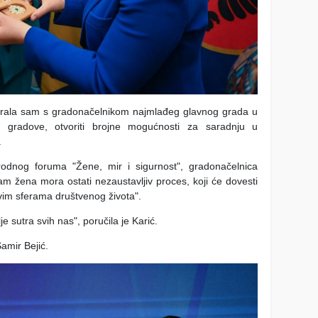
varala sam s gradonačelnikom najmlađeg glavnog grada u
e gradove, otvoriti brojne mogućnosti za saradnju u
.
odnog foruma "Žene, mir i sigurnost", gradonačelnica
zam žena mora ostati nezaustavljiv proces, koji će dovesti
svim sferama društvenog života".
 sutra svih nas", poručila je Karić.
Samir Bejić.