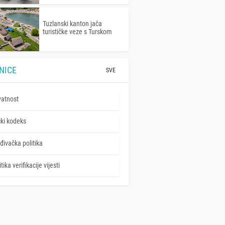
Tuzlanski kanton jača
turističke veze s Turskom
NICE
SVE
vatnost
čki kodeks
đivačka politika
tika verifikacije vijesti