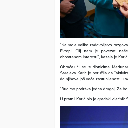
"Na moje veliko zadovoljstvo razgo
Evropi. Cilj nam je povezati naš
obostranom interesu", kazala je Karić
Obraćajuči se sudionicima Međunar
Sarajeva Karić je poručila da "aktivi
do njihove još veće zastupljenosti u 
"Budimo podrška jedna drugoj. Za bolje
U pratnji Karić bio je gradski vijećnik 