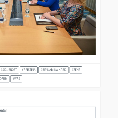
#SIGURNOST
#PRIŠTINA
#BENJAMINA KARIĆ
#ŽENE
FORUM
#WPS