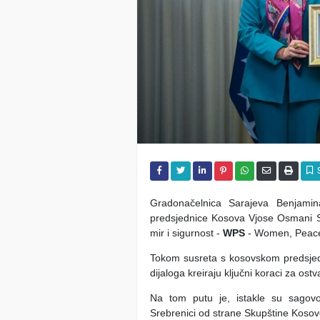
Gradonačelnica Sarajeva Benjamina
predsjednice Kosova Vjose Osmani 
mir i sigurnost -
WPS
- Women, Peace,
Tokom susreta s kosovskom predsjedn
dijaloga kreiraju ključni koraci za ostv
Na tom putu je, istakle su sagovo
Srebrenici od strane Skupštine Kosov