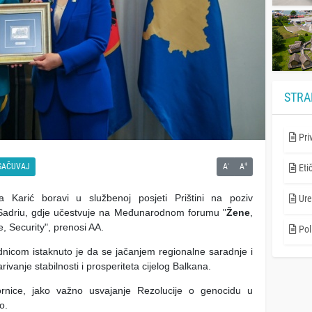
STRA
Pri
-
+
SAČUVAJ
A
A
Eti
 Karić boravi u službenoj posjeti Prištini na poziv
Ure
Sadriu, gdje učestvuje na Međunarodnom forumu "
Žene
,
 Security", prenosi AA.
Poli
icom istaknuto je da se jačanjem regionalne saradnje i
arivanje stabilnosti i prosperiteta cijelog Balkana.
rnice, jako važno usvajanje Rezolucije o genocidu u
o.