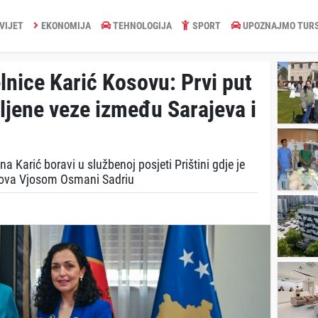
VIJET
EKONOMIJA
TEHNOLOGIJA
SPORT
UPOZNAJMO TUR
nice Karić Kosovu: Prvi put
ljene veze između Sarajeva i
 Karić boravi u službenoj posjeti Prištini gdje je
sova Vjosom Osmani Sadriu