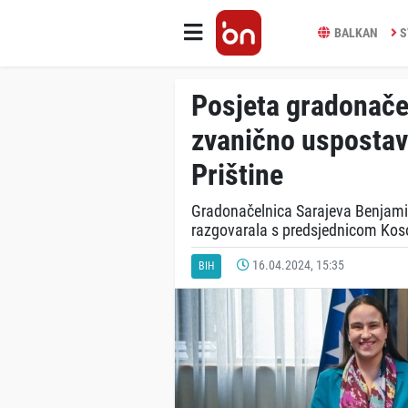
BALKAN
S
Posjeta gradonačel
zvanično uspostav
Prištine
Gradonačelnica Sarajeva Benjamina
razgovarala s predsjednicom Ko
16.04.2024, 15:35
BIH