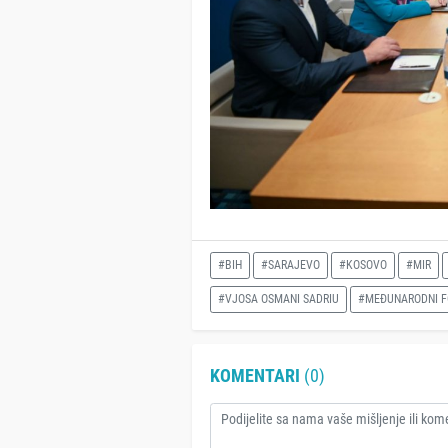
#BIH
#SARAJEVO
#KOSOVO
#MIR
#VJOSA OSMANI SADRIU
#MEĐUNARODNI 
KOMENTARI
(0)