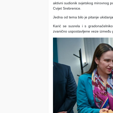
aktivni sudionik svjetskog mirovnog po
Cvijet Srebrenice.
Jedna od tema bilo je pitanje ukidanj
Karić se susrela i s gradonačelni
zvanično uspostavljene veze između p