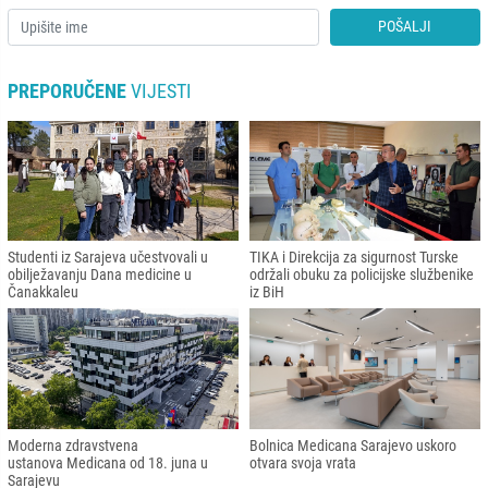
POŠALJI
PREPORUČENE
VIJESTI
Studenti iz Sarajeva učestvovali u
TIKA i Direkcija za sigurnost Turske
obilježavanju Dana medicine u
održali obuku za policijske službenike
Čanakkaleu
iz BiH
Moderna zdravstvena
Bolnica Medicana Sarajevo uskoro
ustanova Medicana od 18. juna u
otvara svoja vrata
Sarajevu