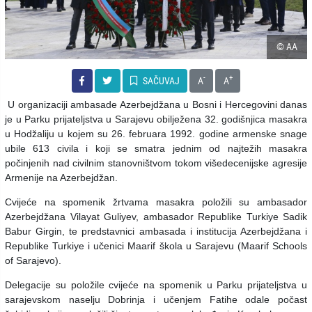
© AA
-
+
SAČUVAJ
A
A
U organizaciji ambasade Azerbejdžana u Bosni i Hercegovini danas
je u Parku prijateljstva u Sarajevu obilježena 32. godišnjica masakra
u Hodžaliju u kojem su 26. februara 1992. godine armenske snage
ubile 613 civila i koji se smatra jednim od najtežih masakra
počinjenih nad civilnim stanovništvom tokom višedecenijske agresije
Armenije na Azerbejdžan.
Cvijeće na spomenik žrtvama masakra položili su ambasador
Azerbejdžana Vilayat Guliyev, ambasador Republike Turkiye Sadik
Babur Girgin, te predstavnici ambasada i institucija Azerbejdžana i
Republike Turkiye i učenici Maarif škola u Sarajevu (Maarif Schools
of Sarajevo).
Delegacije su položile cvijeće na spomenik u Parku prijateljstva u
sarajevskom naselju Dobrinja i učenjem Fatihe odale počast