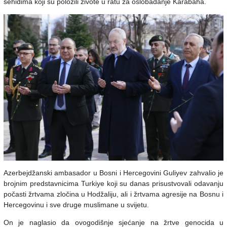
šehidima koji su položili živote u ratu za oslobađanje Karabaha.
Azerbejdžanski ambasador u Bosni i Hercegovini Guliyev zahvalio je
brojnim predstavnicima Turkiye koji su danas prisustvovali odavanju
počasti žrtvama zločina u Hodžaliju, ali i žrtvama agresije na Bosnu i
Hercegovinu i sve druge muslimane u svijetu.
On je naglasio da ovogodišnje sjećanje na žrtve genocida u