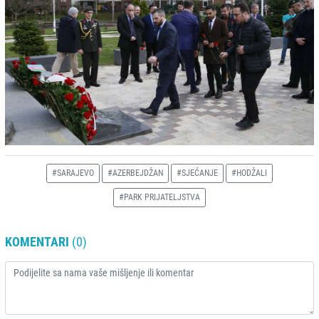
#SARAJEVO
#AZERBEJDŽAN
#SJEĆANJE
#HODŽALI
#PARK PRIJATELJSTVA
KOMENTARI
(0)