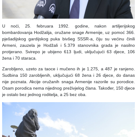
U noći, 25. februara 1992. godine, nakon artiljerijskog
bombardovanja Hodžalija, oružane snage Armenije, uz pomoć 366.
pješadijskog gardijskog puka bivšeg SSSR-a, čiju su većinu činili
Armeni, zauzela je Hodžali i 5.379 stanovnika grada je nasilno
protjerano. Svirepo je ubijeno 613 ljudi, uključujući 63 djece, 106
žena i 70 staraca.
Zarobljeno, uzeto za taoce i mučeno ih je 1.275, a 487 je ranjeno.
Sudbina 150 zarobljenih, uključujući 68 žena i 26 djece, do danas
nije poznata. Akcije oružanih snaga Armenije razorile su porodice.
Osam porodica nema nijednog preživjelog člana. Također, 150 djece
je ostalo bez jednog roditelja, a 25 bez oba.