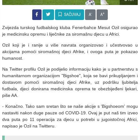
-
+
SAČUVAJ
A
A
Zvijezda turskog fudbalskog kluba Fenerbahce
Mesut Ozil osigurao
je medicinsku opremu i liječnike za siromašnu djecu u Africi.
Ozil koji je i ranije u više navrata organizovao i učestvovao u
akcijama pomoći siromašnoj djeci Afrike, i ovoga puta je pokazao
humanost.
Na Twitter profilu Ozil
je podijelio informaciju kako je u partnerstvu s
humanitarnom organizacijom "Bigshoe", koja se bavi prikupljanjem i
dostavom pomoći siromašnoj djeci Afrike, uz podršku ljubitelja
fudbala, djeci donirana medicinska oprema te obezbijeđeni ljekari,
piše AA.
- Konačno. Tako sam sretan što se naše akcije s 'Bigshoeom' mogu
nastaviti nakon duge pauze od COVID-19. Ovaj je put naš tim izveo
dva puta po 11 operacija za djecu u potrebi u jugoistočnoj Africi,
napisao je Ozil na Twitteru.