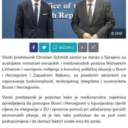
© OHR
-
+
SAČUVAJ
A
A
Visoki predstavnik Christian Schmidt sastao se danas u Sarajevu sa
austrijskim ministrom evropskih i međunarodnih poslova Michaelom
Linhartom i razmijenio mišljenja o trenutnoj političkoj situaciji u Bosni
i Hercegovini i Zapadnom Balkanu, sa posebnim akcentom na
osporavanja funkcionalnosti, teritorijalnog integriteta i suvereniteta
Bosne i Hercegovine.
Visoki predstavnik je podcrtao kako je međunarodna zajednica
opredijeljena da pomogne Bosni i Hercegovini u ispunjavanju njenih
ciljeva za integraciju u EU i spremna pomoći pri ublažavanju gorućih
ekonomskih pitanja, ali je isto tako podvukao da se pod ovim
podrazumijeva i da domaći faktori urade svoj dio posla.