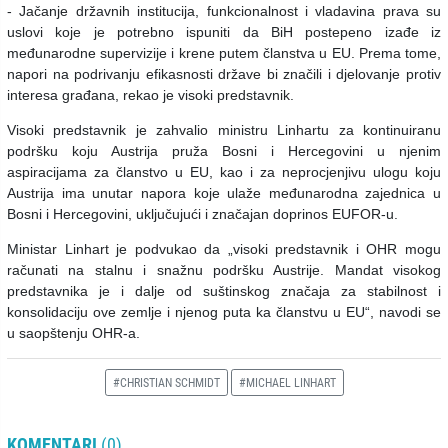
- Jačanje državnih institucija, funkcionalnost i vladavina prava su
uslovi koje je potrebno ispuniti da BiH postepeno izađe iz
međunarodne supervizije i krene putem članstva u EU. Prema tome,
napori na podrivanju efikasnosti države bi značili i djelovanje protiv
interesa građana, rekao je visoki predstavnik.
Visoki predstavnik je zahvalio ministru Linhartu za kontinuiranu
podršku koju Austrija pruža Bosni i Hercegovini u njenim
aspiracijama za članstvo u EU, kao i za neprocjenjivu ulogu koju
Austrija ima unutar napora koje ulaže međunarodna zajednica u
Bosni i Hercegovini, uključujući i značajan doprinos EUFOR-u.
Ministar Linhart je podvukao da „visoki predstavnik i OHR mogu
računati na stalnu i snažnu podršku Austrije. Mandat visokog
predstavnika je i dalje od suštinskog značaja za stabilnost i
konsolidaciju ove zemlje i njenog puta ka članstvu u EU“, navodi se
u saopštenju OHR-a.
#CHRISTIAN SCHMIDT
#MICHAEL LINHART
KOMENTARI
(0)