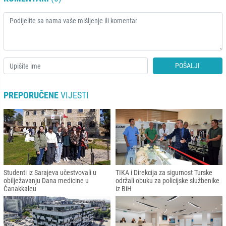
POŠALJI
PREPORUČENE
VIJESTI
Studenti iz Sarajeva učestvovali u
TIKA i Direkcija za sigurnost Turske
obilježavanju Dana medicine u
održali obuku za policijske službenike
Čanakkaleu
iz BiH