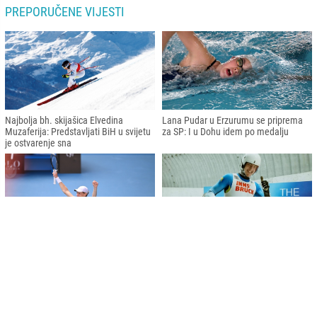
PREPORUČENE VIJESTI
Najbolja bh. skijašica Elvedina
Lana Pudar u Erzurumu se priprema
Muzaferija: Predstavljati BiH u svijetu
za SP: I u Dohu idem po medalju
je ostvarenje sna
Australian Open: Sinner preko
Bh. sankaš Mirza Nikolajev se plasirao
Đokovića do finala
u finale Svjetskog kupa u Innsbrucku
Članovi Predsjedništva BiH se sastali
austrijskim šefom diplomatije Linhartom