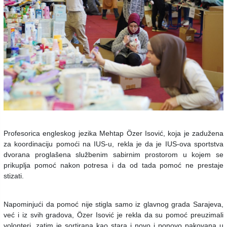
Profesorica engleskog jezika Mehtap Özer Isović, koja je zadužena
za koordinaciju pomoći na IUS-u, rekla je da je IUS-ova sportstva
dvorana proglašena službenim sabirnim prostorom u kojem se
prikuplja pomoć nakon potresa i da od tada pomoć ne prestaje
stizati.
Napominjući da pomoć nije stigla samo iz glavnog grada Sarajeva,
već i iz svih gradova, Özer Isović je rekla da su pomoć preuzimali
volonteri, zatim je sortirana kao stara i novo i ponovo pakovana u