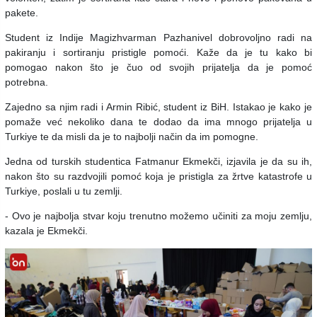
pakete.
Student iz Indije Magizhvarman Pazhanivel dobrovoljno radi na
pakiranju i sortiranju pristigle pomoći. Kaže da je tu kako bi
pomogao nakon što je čuo od svojih prijatelja da je pomoć
potrebna.
Zajedno sa njim radi i Armin Ribić, student iz BiH. Istakao je kako je
pomaže već nekoliko dana te dodao da ima mnogo prijatelja u
Turkiye te da misli da je to najbolji način da im pomogne.
Jedna od turskih studentica Fatmanur Ekmekči, izjavila je da su ih,
nakon što su razdvojili pomoć koja je pristigla za žrtve katastrofe u
Turkiye, poslali u tu zemlji.
- Ovo je najbolja stvar koju trenutno možemo učiniti za moju zemlju,
kazala je Ekmekči.