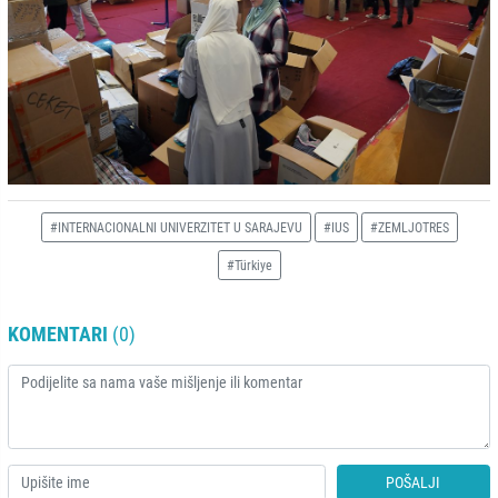
#INTERNACIONALNI UNIVERZITET U SARAJEVU
#IUS
#ZEMLJOTRES
#Türkiye
KOMENTARI
(0)
POŠALJI