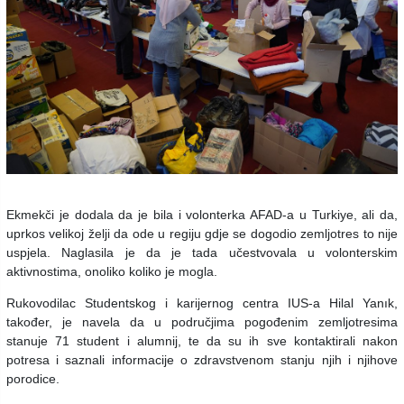
Ekmekči je dodala da je bila i volonterka AFAD-a u Turkiye, ali da,
uprkos velikoj želji da ode u regiju gdje se dogodio zemljotres to nije
uspjela. Naglasila je da je tada učestvovala u volonterskim
aktivnostima, onoliko koliko je mogla.
Rukovodilac Studentskog i karijernog centra IUS-a Hilal Yanık,
također, je navela da u područjima pogođenim zemljotresima
stanuje 71 student i alumnij, te da su ih sve kontaktirali nakon
potresa i saznali informacije o zdravstvenom stanju njih i njihove
porodice.