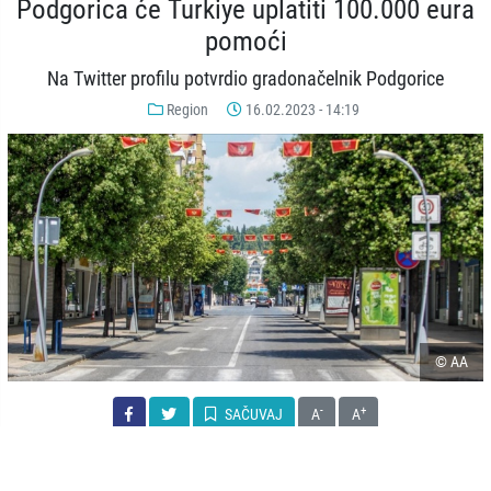
Podgorica će Turkiye uplatiti 100.000 eura
pomoći
Na Twitter profilu potvrdio gradonačelnik Podgorice
Region
16.02.2023 - 14:19
© AA
-
+
SAČUVAJ
A
A
Glavni grad Crne Gore uplatit će Turkiye 100.000 eura u cilju
prevazilaženja teških posljedica razornog zemljotresa.