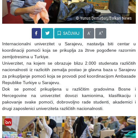
© Yunus Demirbaş/Balkan News
-
+
SAČUVAJ
A
A
Internacionalni univerzitet u Sarajevu, nastavlja biti centar u
koordinaciji pomoći koja se prikuplja za žtrve pogođene razornim
zemljotresima u Turkiye.
Univerzitet, na kojem se obrazuje blizu 2.000 studenata različitih
nacionalnosti iz razlicitih zemalja postao je glavna baza u Sarajevu
za prikupljanje pomoći koja se provodi pod koordinacijom Ambasade
Republike Turkiye u Sarajevu.
Dok se pomoć prikupljena u različitim gradovima Bosne i
Hercegovine na univerzitet dovozi kamionima, klasifikaciju i
pakovanje svake pomoći, dobrovoljno rade studenti, akademici i
drugi zaposlenici univerziteta različitih nacionalnosti.