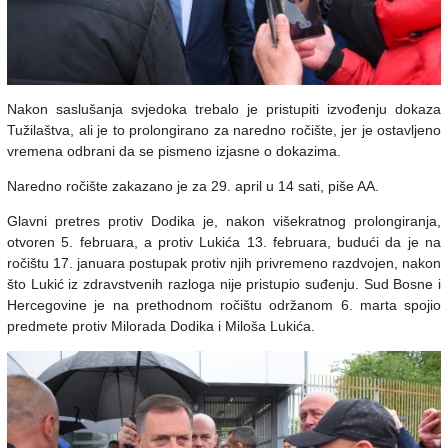
Nakon saslušanja svjedoka trebalo je pristupiti izvođenju dokaza
Tužilaštva, ali je to prolongirano za naredno ročište, jer je ostavljeno
vremena odbrani da se pismeno izjasne o dokazima.
Naredno ročište zakazano je za 29. april u 14 sati, piše AA.
Glavni pretres protiv Dodika je, nakon višekratnog prolongiranja,
otvoren 5. februara, a protiv Lukića 13. februara, budući da je na
ročištu 17. januara postupak protiv njih privremeno razdvojen, nakon
što Lukić iz zdravstvenih razloga nije pristupio suđenju. Sud Bosne i
Hercegovine je na prethodnom ročištu održanom 6. marta spojio
predmete protiv Milorada Dodika i Miloša Lukića.