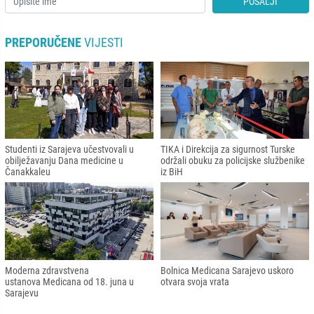
POŠALJI
PREPORUČENE
VIJESTI
Studenti iz Sarajeva učestvovali u
TIKA i Direkcija za sigurnost Turske
obilježavanju Dana medicine u
održali obuku za policijske službenike
Čanakkaleu
iz BiH
Moderna zdravstvena
Bolnica Medicana Sarajevo uskoro
ustanova Medicana od 18. juna u
otvara svoja vrata
Sarajevu