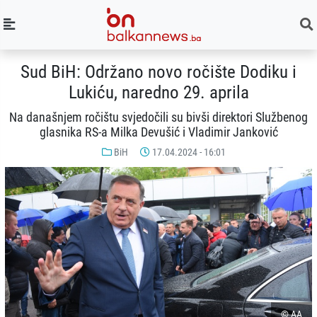
Sud BiH: Održano novo ročište Dodiku i
Lukiću, naredno 29. aprila
Na današnjem ročištu svjedočili su bivši direktori Službenog
glasnika RS-a Milka Devušić i Vladimir Јanković
BiH
17.04.2024 - 16:01
© AA