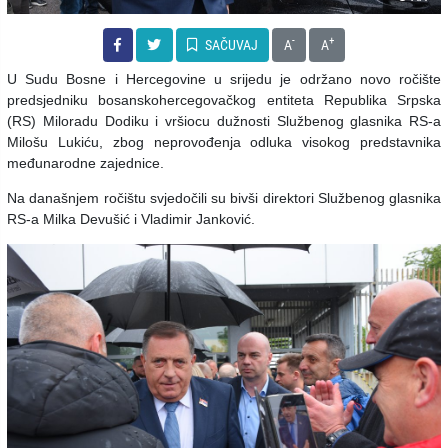
-
+
SAČUVAJ
A
A
U Sudu Bosne i Hercegovine u srijedu je održano novo ročište
predsjedniku bosanskohercegovačkog entiteta Republika Srpska
(RS) Miloradu Dodiku i vršiocu dužnosti Službenog glasnika RS-a
Milošu Lukiću, zbog neprovođenja odluka visokog predstavnika
međunarodne zajednice.
Na današnjem ročištu svjedočili su bivši direktori Službenog glasnika
RS-a Milka Devušić i Vladimir Јanković.