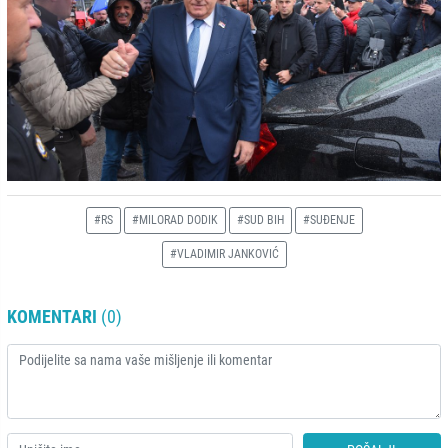
#RS
#MILORAD DODIK
#SUD BIH
#SUĐENJE
#VLADIMIR JANKOVIĆ
KOMENTARI
(0)