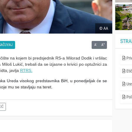
© AA
STRA
-
+
SAČUVAJ
A
A
čište na kojem bi predsjednik RS-a Milorad Dodik i vršilac
Pri
Miloš Lukić, trebali da se izjasne o krivici po optužnici za
dta, javlja
RTRS.
Eti
luka Ureda visokog predstavnika BiH, u ponedjeljak će se
Ure
koje mu se stavljaju na teret.
Poli
IĆ