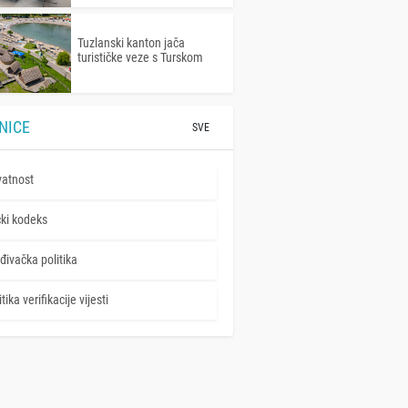
Tuzlanski kanton jača
turističke veze s Turskom
NICE
SVE
vatnost
čki kodeks
đivačka politika
tika verifikacije vijesti