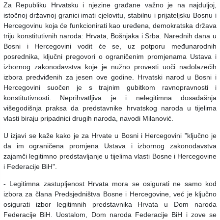
Za Republiku Hrvatsku i njezine građane važno je na najduljoj,
istočnoj državnoj granici imati cjelovitu, stabilnu i prijateljsku Bosnu i
Hercegovinu koja će funkcionirati kao uređena, demokratska država
triju konstitutivnih naroda: Hrvata, Bošnjaka i Srba.
Narednih dana u
Bosni i Hercegovini vodit će se, uz potporu međunarodnih
posrednika, ključni pregovori o ograničenim promjenama Ustava i
izbornog zakonodavstva koje je nužno provesti uoči nadolazećih
izbora predviđenih za jesen ove godine. Hrvatski narod u Bosni i
Hercegovini suočen je s trajnim gubitkom ravnopravnosti i
konstitutivnosti. Neprihvatljiva je i nelegitimna dosadašnja
višegodišnja praksa da predstavnike hrvatskog naroda u tijelima
vlasti biraju pripadnici drugih naroda, navodi Milanović.
U izjavi se kaže kako je za Hrvate u Bosni i Hercegovini "ključno je
da im ograničena promjena Ustava i izbornog zakonodavstva
zajamči legitimno predstavljanje u tijelima vlasti Bosne i Hercegovine
i Federacije BiH".
- Legitimna zastupljenost Hrvata mora se osigurati ne samo kod
izbora za člana Predsjedništva Bosne i Hercegovine, već je ključno
osigurati izbor legitimnih predstavnika Hrvata u Dom naroda
Federacije BiH. Uostalom, Dom naroda Federacije BiH i zove se