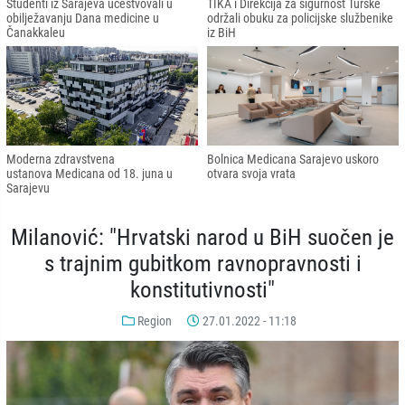
Studenti iz Sarajeva učestvovali u
TIKA i Direkcija za sigurnost Turske
obilježavanju Dana medicine u
održali obuku za policijske službenike
Čanakkaleu
iz BiH
Moderna zdravstvena
Bolnica Medicana Sarajevo uskoro
ustanova Medicana od 18. juna u
otvara svoja vrata
Sarajevu
Milanović: "Hrvatski narod u BiH suočen je
s trajnim gubitkom ravnopravnosti i
konstitutivnosti"
Region
27.01.2022 - 11:18