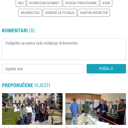
#EU
#CHRISTIAN SCHMIDT
#VISOKI PREDSTAVNIK
#OHR
#BUNDESTAG
#ODBOR ZA PITANJA
#ANTON HOFREITER
KOMENTARI
(0)
POŠALJI
PREPORUČENE
VIJESTI