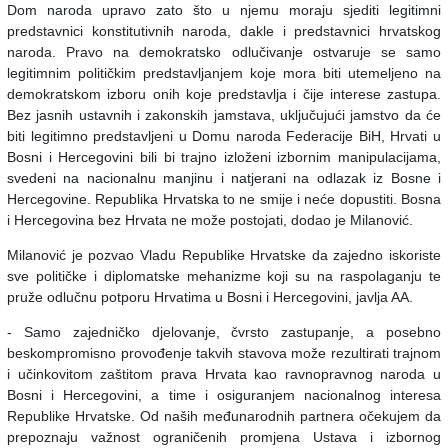
Dom naroda upravo zato što u njemu moraju sjediti legitimni
predstavnici konstitutivnih naroda, dakle i predstavnici hrvatskog
naroda.
Pravo na demokratsko odlučivanje ostvaruje se samo
legitimnim političkim predstavljanjem koje mora biti utemeljeno na
demokratskom izboru onih koje predstavlja i čije interese zastupa.
Bez jasnih ustavnih i zakonskih jamstava, uključujući jamstvo da će
biti legitimno predstavljeni u Domu naroda Federacije BiH, Hrvati u
Bosni i Hercegovini bili bi trajno izloženi izbornim manipulacijama,
svedeni na nacionalnu manjinu i natjerani na odlazak iz Bosne i
Hercegovine. Republika Hrvatska to ne smije i neće dopustiti. Bosna
i Hercegovina bez Hrvata ne može postojati, dodao je Milanović.
Milanović je pozvao Vladu Republike Hrvatske da zajedno iskoriste
sve političke i diplomatske mehanizme koji su na raspolaganju te
pruže odlučnu potporu Hrvatima u Bosni i Hercegovini, javlja AA.
- Samo zajedničko djelovanje, čvrsto zastupanje, a posebno
beskompromisno provođenje takvih stavova može rezultirati trajnom
i učinkovitom zaštitom prava Hrvata kao ravnopravnog naroda u
Bosni i Hercegovini, a time i osiguranjem nacionalnog interesa
Republike Hrvatske. Od naših međunarodnih partnera očekujem da
prepoznaju važnost ograničenih promjena Ustava i izbornog