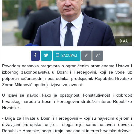
© AA
-
+
SAČUVAJ
A
A
Povodom nastavka pregovora o ograničenim promjenama Ustava i
izbornog zakonodavstva u Bosni i Hercegovini, koji se vode uz
potporu međunarodnih posrednika, predsjednik Republike Hrvatske
Zoran Milanović uputio je izjavu za javnost
U izjavi se navodi kako je opstojnost, konstitutivnost i dobrobit
hrvatskog naroda u Bosni i Hercegovini strateški interes Republike
Hrvatske.
- Briga za Hrvate u Bosni i Hercegovini – koji su najvećim dijelom i
državljani Europske unije - stoga nije samo ustavna obveza
Republike Hrvatske, nego i trajni nacionalni interes hrvatske države.