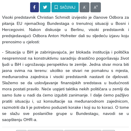
-
+
SAČUVAJ
A
A
Visoki predstavnik Christian Schmidt izvijestio je članove Odbora za
pitanja EU njemačkog Bundestaga o trenutnoj situaciji u Bosni i
Hercegovini. Nakon diskusije u Berlinu, visoki predstavnik i
predsjedavajući Odbora Anton Hofreiter dali su sljedeću izjavu koju
prenosimo u cjelosti:
- Situacija u BiH je zabrinjavajuća, jer blokada institucija i politička
nespremnost na konstruktivnu saradnju drastično pogoršavaju život
ljudi u BiH i ugrožavaju perspektivu te zemlje. Jedna stvar mora biti
jasna svima na terenu: ukoliko se stvari ne pomaknu s mjesta,
međunarodna zajednica i visoki predstavnik nastavit će djelovati.
Slažemo se da uslovljavanje finansijskih sredstava u budućnosti
mora postati pravilo. Neće uspjeti taktika nekih političara u zemlji da
samo šute u nadi da ćemo izgubiti zanimanje. I dalje ćemo pažljivo
pratiti situaciju i, uz konsultacije sa međunarodnom zajednicom,
razmotriti da li je potrebno poduzeti korake i koji su to koraci. O tome
se slažu sve poslaničke grupe u Bundestagu, navodi se u
saopštenju OHR-a.