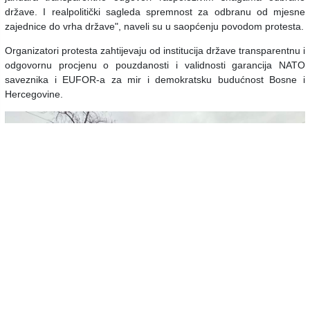
države. I realpolitički sagleda spremnost za odbranu od mjesne
zajednice do vrha države", naveli su u saopćenju povodom protesta.
Organizatori protesta zahtijevaju od institucija države transparentnu i
odgovornu procjenu o pouzdanosti i validnosti garancija NATO
saveznika i EUFOR-a za mir i demokratsku budućnost Bosne i
Hercegovine.
"Pozivamo na jedinstvo svih političkih snaga u odbrani države, ma