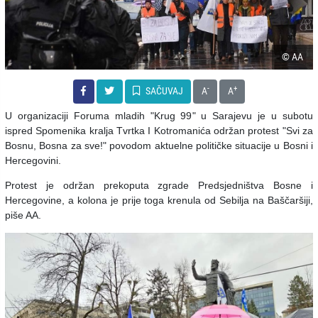
© AA
-
+
SAČUVAJ
A
A
U organizaciji Foruma mladih "Krug 99" u Sarajevu je u subotu
ispred Spomenika kralja Tvrtka I Kotromanića održan protest "Svi za
Bosnu, Bosna za sve!" povodom aktuelne političke situacije u Bosni i
Hercegovini.
Protest je održan prekoputa zgrade Predsjedništva Bosne i
Hercegovine, a kolona je prije toga krenula od Sebilja na Baščaršiji,
piše AA.