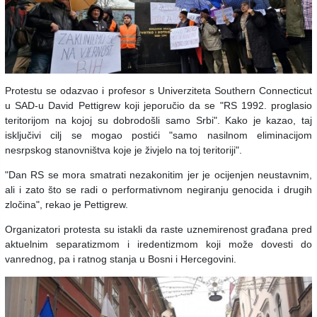
Protestu se odazvao i profesor s Univerziteta Southern Connecticut
u SAD-u David Pettigrew koji jeporučio da se "RS 1992. proglasio
teritorijom na kojoj su dobrodošli samo Srbi". Kako je kazao, taj
isključivi cilj se mogao postići "samo nasilnom eliminacijom
nesrpskog stanovništva koje je živjelo na toj teritoriji".
"Dan RS se mora smatrati nezakonitim jer je ocijenjen neustavnim,
ali i zato što se radi o performativnom negiranju genocida i drugih
zločina", rekao je Pettigrew.
Organizatori protesta su istakli da raste uznemirenost građana pred
aktuelnim separatizmom i iredentizmom koji može dovesti do
vanrednog, pa i ratnog stanja u Bosni i Hercegovini.