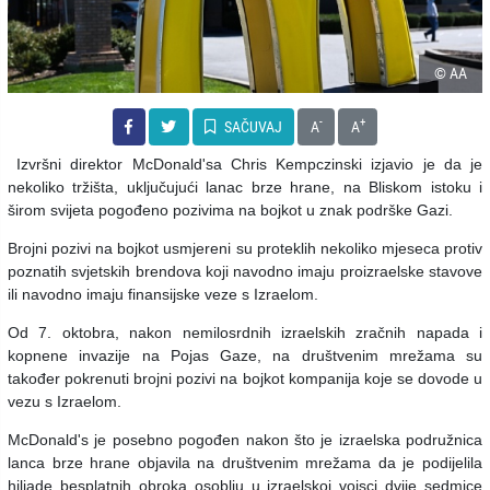
© AA
-
+
SAČUVAJ
A
A
Izvršni direktor McDonald'sa Chris Kempczinski izjavio je da je
nekoliko tržišta, uključujući lanac brze hrane, na Bliskom istoku i
širom svijeta pogođeno pozivima na bojkot u znak podrške Gazi.
Brojni pozivi na bojkot usmjereni su proteklih nekoliko mjeseca protiv
poznatih svjetskih brendova koji navodno imaju proizraelske stavove
ili navodno imaju finansijske veze s Izraelom.
Od 7. oktobra, nakon nemilosrdnih izraelskih zračnih napada i
kopnene invazije na Pojas Gaze, na društvenim mrežama su
također pokrenuti brojni pozivi na bojkot kompanija koje se dovode u
vezu s Izraelom.
McDonald's je posebno pogođen nakon što je izraelska podružnica
lanca brze hrane objavila na društvenim mrežama da je podijelila
hiljade besplatnih obroka osoblju u izraelskoj vojsci dvije sedmice