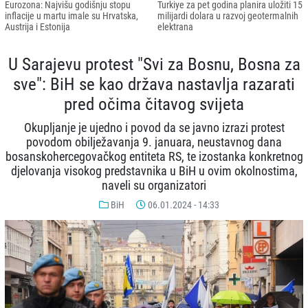
Eurozona: Najvišu godišnju stopu
Turkiye za pet godina planira uložiti 15
inflacije u martu imale su Hrvatska,
milijardi dolara u razvoj geotermalnih
Austrija i Estonija
elektrana
U Sarajevu protest "Svi za Bosnu, Bosna za
sve": BiH se kao država nastavlja razarati
pred očima čitavog svijeta
Okupljanje je ujedno i povod da se javno izrazi protest
povodom obilježavanja 9. januara, neustavnog dana
bosanskohercegovačkog entiteta RS, te izostanka konkretnog
djelovanja visokog predstavnika u BiH u ovim okolnostima,
naveli su organizatori
BiH
06.01.2024 - 14:33