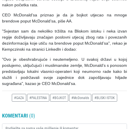
nakon početka rata.
CEO McDonald'sa priznao je da je bojkot utjecao na mnoge
brendove poput McDonald’sa, piše AA.
"Svjestan sam da nekoliko tržišta na Bliskom istoku i neka izvan
regije doživljavaju značajan poslovni utjecaj zbog rata i povezanih
dezinformacija koje utiču na brendove poput McDonald’sa", rekao je
Kempczinski na stranici Linkedln i dodao:
"Ovo je obeshrabrujuće i neutemeljeno. U svakoj državi u kojoj
poslujemo, uključujući i muslimanske zemlje, McDonald's s ponosom
predstavljaju lokalni vlasnici-operateri koji neumorno rade kako bi
služili i podržavali svoje zajednice dok zapošljavaju hiljade
sugrađana", kazao je CEO McDonald'sa.
#GAZA
#PALESTINA
#BOJKOT
#McDonalds
#BLISKI ISTOK
KOMENTARI
(0)