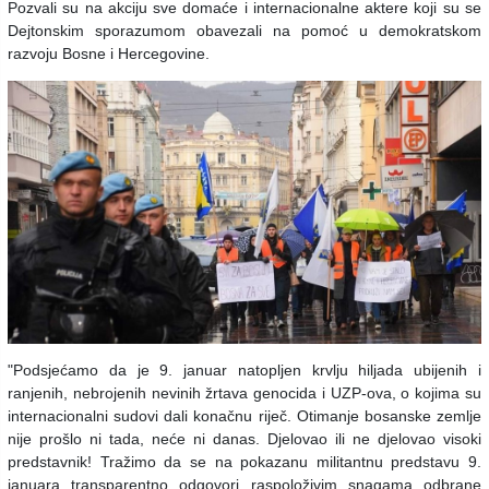
Pozvali su na akciju sve domaće i internacionalne aktere koji su se
Dejtonskim sporazumom obavezali na pomoć u demokratskom
razvoju Bosne i Hercegovine.
"Podsjećamo da je 9. januar natopljen krvlju hiljada ubijenih i
ranjenih, nebrojenih nevinih žrtava genocida i UZP-ova, o kojima su
internacionalni sudovi dali konačnu riječ. Otimanje bosanske zemlje
nije prošlo ni tada, neće ni danas. Djelovao ili ne djelovao visoki
predstavnik! Tražimo da se na pokazanu militantnu predstavu 9.
januara transparentno odgovori raspoloživim snagama odbrane