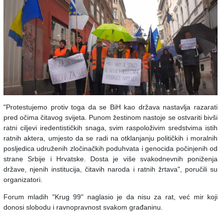
"Protestujemo protiv toga da se BiH kao država nastavlja razarati
pred očima čitavog svijeta. Punom žestinom nastoje se ostvariti bivši
ratni ciljevi iredentističkih snaga, svim raspoloživim sredstvima istih
ratnih aktera, umjesto da se radi na otklanjanju političkih i moralnih
posljedica udruženih zločinačkih poduhvata i genocida počinjenih od
strane Srbije i Hrvatske. Dosta je više svakodnevnih poniženja
države, njenih institucija, čitavih naroda i ratnih žrtava", poručili su
organizatori.
Forum mladih "Krug 99" naglasio je da nisu za rat, već mir koji
donosi slobodu i ravnopravnost svakom građaninu.