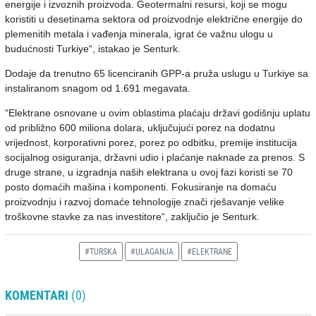
energije i izvoznih proizvoda. Geotermalni resursi, koji se mogu
koristiti u desetinama sektora od proizvodnje električne energije do
plemenitih metala i vađenja minerala, igrat će važnu ulogu u
budućnosti Turkiye“, istakao je Senturk.
Dodaje da trenutno 65 licenciranih GPP-a pruža uslugu u Turkiye sa
instaliranom snagom od 1.691 megavata.
“Elektrane osnovane u ovim oblastima plaćaju državi godišnju uplatu
od približno 600 miliona dolara, uključujući porez na dodatnu
vrijednost, korporativni porez, porez po odbitku, premije institucija
socijalnog osiguranja, državni udio i plaćanje naknade za prenos. S
druge strane, u izgradnja naših elektrana u ovoj fazi koristi se 70
posto domaćih mašina i komponenti. Fokusiranje na domaću
proizvodnju i razvoj domaće tehnologije znači rješavanje velike
troškovne stavke za nas investitore“, zaključio je Senturk.
#TURSKA
#ULAGANJA
#ELEKTRANE
KOMENTARI
(0)