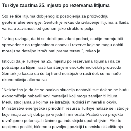
Turkiye zauzima 25. mjesto po rezervama litijuma
Što se tiče litijuma dobijenog iz postrojenja za proizvodnju
geotermalne energije, Senturk je rekao da izvlačenje litijuma iz fluida
varira u zavisnosti od geohemijske strukture polja.
“Iz tog razloga, da bi se dobili pouzdani podaci, studije moraju biti
sprovedene na regionalnom osnovu i rezerve koje se mogu dobiti
moraju se detaljno izračunati prema terenu“, rekao je.
Ističući da je Turkiye na 25. mjestu po rezervama litijuma i da će
potražnja za litijem rasti korištenjem visokotehnoloških proizvoda,
Senturk je kazao da će taj trend neizbježno rasti dok se ne nađe
ekonomičnija alternativa.
“Neizbežno je da će se ovakva situacija nastaviti sve dok se ne budu
ekonomičnije nabavili novi materijali koji mogu zamijeniti litijum.
Među studijama u kojima se istražuju rudnici i minerali u okviru
Ministarstva energetike i prirodnih resursa Turkiye nalaze se i studije
koje imaju za cilj dobijanje vrijednih minerala. Prateći ove projekte
utvrđujemo potencijal i činimo ga industrijski upotrebljivim. Ako to
uspijemo postići, bićemo u povoljnoj poziciji i u smislu skladištenja