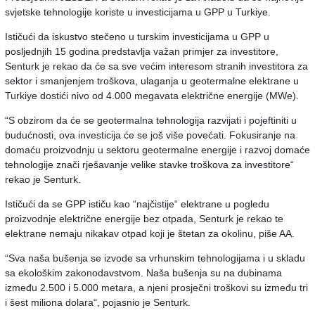
svjetske tehnologije koriste u investicijama u GPP u Turkiye.
Ističući da iskustvo stečeno u turskim investicijama u GPP u
posljednjih 15 godina predstavlja važan primjer za investitore,
Senturk je rekao da će sa sve većim interesom stranih investitora za
sektor i smanjenjem troškova, ulaganja u geotermalne elektrane u
Turkiye dostići nivo od 4.000 megavata električne energije (MWe).
“S obzirom da će se geotermalna tehnologija razvijati i pojeftiniti u
budućnosti, ova investicija će se još više povećati. Fokusiranje na
domaću proizvodnju u sektoru geotermalne energije i razvoj domaće
tehnologije znači rješavanje velike stavke troškova za investitore“
rekao je Senturk.
Ističući da se GPP ističu kao “najčistije“ elektrane u pogledu
proizvodnje električne energije bez otpada, Senturk je rekao te
elektrane nemaju nikakav otpad koji je štetan za okolinu, piše AA.
“Sva naša bušenja se izvode sa vrhunskim tehnologijama i u skladu
sa ekološkim zakonodavstvom. Naša bušenja su na dubinama
između 2.500 i 5.000 metara, a njeni prosječni troškovi su između tri
i šest miliona dolara“, pojasnio je Senturk.