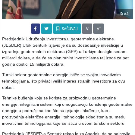
© AA
-
+
SAČUVAJ
A
A
Predsjednik Udruženja investitora u geotermalne elektrane
(JESDER) Ufuk Senturk izjavio je da su dosadašnje investicije u
izgradnju geotermalnih elektrana (GPP) u Turkiye dostigle sedam
milijardi dolara, a da će sa planiranim investicijama taj iznos za pet
godina dostići 15 milijardi dolara.
Turski sektor geotermalne energije ističe se svojim inovativnim
tehnologijama, što privlači veliki interes stranih investitora za ovu
oblast.
Tehnike bušenja koje se koriste za proizvodnju geotermalne
energije, integrirani sistemi koji omogućavaju korištenje geotermalne
energije u područjima kao što su grijanje i hlađenje, kao i
proizvodnja električne energije i tehnologije skladištenja su među
inovativnim tehnologijama koje se ističu u ovom turskom sektoru.
Predsjednik JESDER-a Senturk rekao je za Anadolu da se najnovije