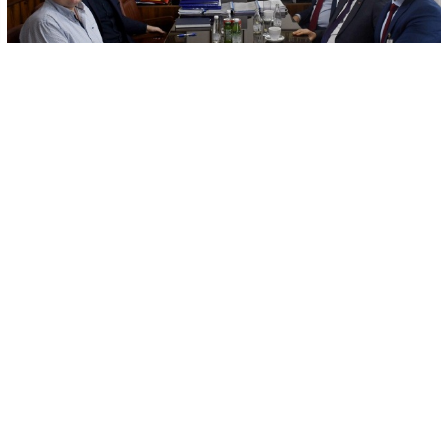
© AA
-
+
SAČUVAJ
A
A
Direktor Federalne uprave policije Vahidin Munjić sa saradnicima
primio je danas u radnu posjetu delegaciju Ambasade Republike
Turkiye.
U delegaciji su bili savjetnici Ureda za unutrašnje poslove Mehmet
Erdugan i Ali Durmaz, piše AA.
Na sastanku je razgovarano o saradnji, te mogućnostima policijskih
agencija Republike Turkiye u pružanju obuka policijskim
službenicima Federalne uprave policije u ovoj zemlji, što bi
doprinijelo kvaliteti i unapređenju rada.
#DELEGACIJA
#AMBASADA REPUBLIKE TURSKE
#URED ZA UNUTRAŠNJE POSLOVE
#FEDERALNA UPRAVA POLICIJE