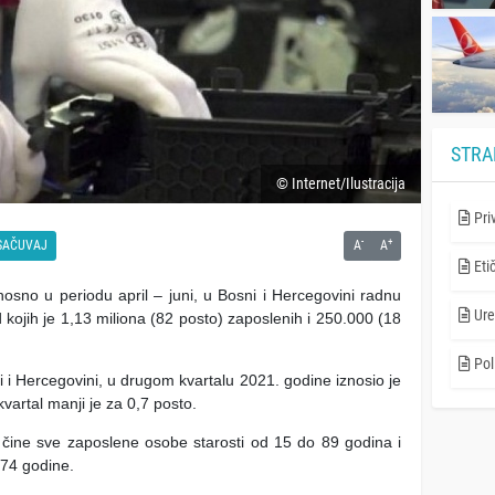
STRA
© Internet/Ilustracija
Pri
-
+
SAČUVAJ
A
A
Eti
sno u periodu april – juni, u Bosni i Hercegovini radnu
Ure
 kojih je 1,13 miliona (82 posto) zaposlenih i 250.000 (18
Poli
 i Hercegovini, u drugom kvartalu 2021. godine iznosio je
vartal manji je za 0,7 posto.
 čine sve zaposlene osobe starosti od 15 do 89 godina i
 74 godine.