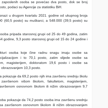
j zaposlenih osoba se povećao dva posto, dok se broj
to, podaci su Agencije za statistiku BiH.
snazi u drugom kvartalu 2021. godine od ukupnog broja
00 (60,5 posto) su muškarci, a 548.000 (39,5 posto) su
soba pripada starosnoj grupi od 25 do 49 godina, zatim
64 godine, 9,3 posto starosnoj grupi od 15 do 24 godine i
ukturi osoba koje čine radnu snagu imaju osobe sa
jalizacijom i to 70,1 posto, zatim slijede osobe sa
om, magisterijem, doktoratom 19,6 posto i osobe sa
 obrazovanjem 10,3 posto.
 pokazuje da 69,2 posto njih ima završenu srednju školu
sa završenom višom školom, fakultetom, magisterijem,
završenom osnovnom školom ili nižim obrazovanjem 9,7
soba pokazuje da 74,2 posto osoba ima završenu srednju
obe sa završenom osnovnom školom ili nižim obrazovanjem