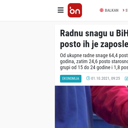
BALKAN
S
Radnu snagu u BiH 
posto ih je zaposl
Od ukupne radne snage 64,4 posto
godina, zatim 24,6 posto starosno
grupi od 15 do 24 godine i 1,8 pos
01.10.2021, 09:25
EKONOMIJA