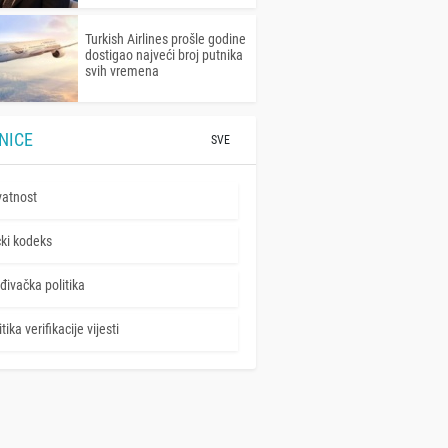
Turkish Airlines prošle godine
dostigao najveći broj putnika
svih vremena
NICE
SVE
vatnost
čki kodeks
đivačka politika
tika verifikacije vijesti