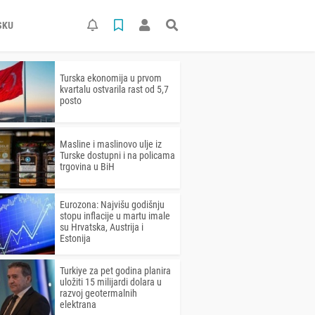
SKU
Turska ekonomija u prvom
kvartalu ostvarila rast od 5,7
posto
Masline i maslinovo ulje iz
Turske dostupni i na policama
trgovina u BiH
Eurozona: Najvišu godišnju
stopu inflacije u martu imale
su Hrvatska, Austrija i
Estonija
Turkiye za pet godina planira
uložiti 15 milijardi dolara u
razvoj geotermalnih
elektrana