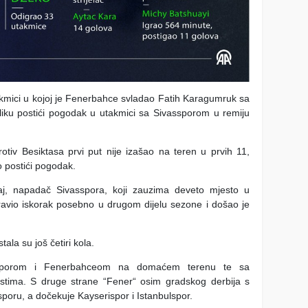
takmici u kojoj je Fenerbahce svladao Fatih Karagumruk sa
riliku postići pogodak u utakmici sa Sivassporom u remiju
tiv Besiktasa prvi put nije izašao na teren u prvih 11,
o postići pogodak.
anaj, napadač Sivasspora, koji zauzima deveto mjesto u
ravio iskorak posebno u drugom dijelu sezone i došao je
ala su još četiri kola.
ssporom i Fenerbahceom na domaćem terenu te sa
ima. S druge strane “Fener“ osim gradskog derbija s
oru, a dočekuje Kayserispor i Istanbulspor.