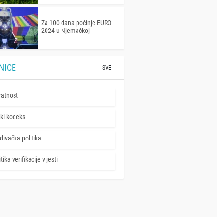
Za 100 dana počinje EURO
2024 u Njemačkoj
NICE
SVE
vatnost
čki kodeks
đivačka politika
tika verifikacije vijesti