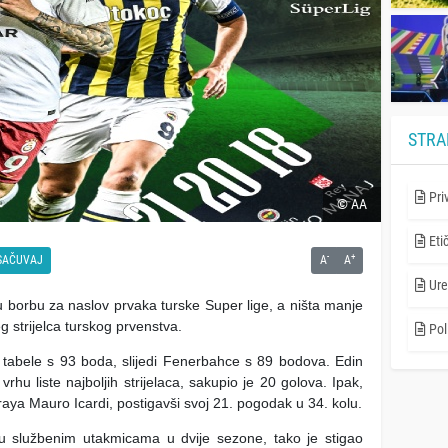
STRA
Pri
© AA
Eti
-
+
SAČUVAJ
A
A
Ure
 borbu za naslov prvaka turske Super lige, a ništa manje
jeg strijelca turskog prvenstva.
Poli
u tabele s 93 boda, slijedi Fenerbahce s 89 bodova. Edin
hu liste najboljih strijelaca, sakupio je 20 golova. Ipak,
ya Mauro Icardi, postigavši svoj 21. pogodak u 34. kolu.
 u službenim utakmicama u dvije sezone, tako je stigao