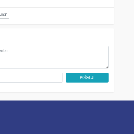
AHCE
POŠALJI