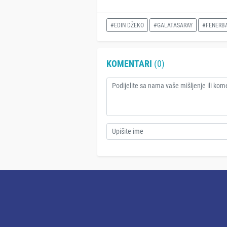
#EDIN DŽEKO
#GALATASARAY
#FENERB
KOMENTARI
(0)