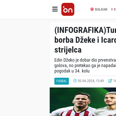
BALKAN
S
(INFOGRAFIKA)Turs
borba Džeke i Icard
strijelca
Edin Džeko je dobar dio prvenstva b
golova, no pretekao ga je napadač
pogodak u 34. kolu
30.04.2024, 15:49
16
FUDBAL