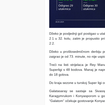
Džeko je posljednji gol postigao u u
2:1 u 32. kolu, zatim je propustio p
2:2.
Džeko u prošlosedmičnom derbiju pro
zaigrao je od 73. minute, no nije uspi
Treći na listi strijelaca je Rey M
Superligi s 48 bodova. Manaj je nap
do 18 golova.
Do kraja sezone u turskoj Super ligi ost
Galatasaray se sastaje sa Siva
Karagymrukom i Konyasporom u gost
“Galatom“ očekuje gostovanje Konyasp