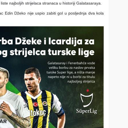
ste najboljih strijelaca stranaca u historiji Galatasaraya.
 Edin Džeko nije uspio zabiti gol u posljednja dva kola