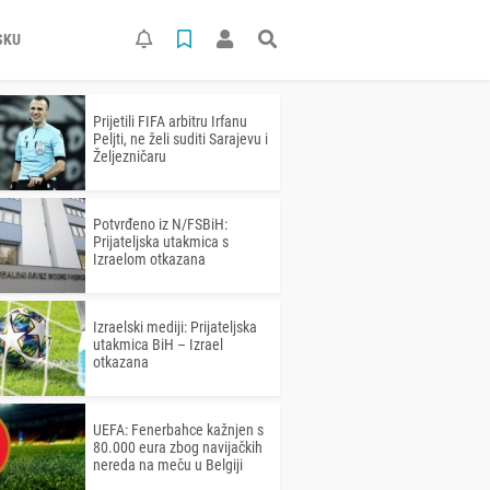
SKU
Prijetili FIFA arbitru Irfanu
Peljti, ne želi suditi Sarajevu i
Željezničaru
Potvrđeno iz N/FSBiH:
Prijateljska utakmica s
Izraelom otkazana
Izraelski mediji: Prijateljska
utakmica BiH – Izrael
otkazana
UEFA: Fenerbahce kažnjen s
80.000 eura zbog navijačkih
nereda na meču u Belgiji