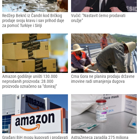
Redžep Bekrić iz Čandri kod Brčkog
Vučić: "Nastavit ćemo prodavati
prodaje svoju kravu i sav prihod daje
oružje"
za pomoć Turkiye i Siriji
Amazon godišnje uništi 130.000
Crna Gora ne planira prodaju državne
neprodanih proizvoda: 28.000
imovine radi smanjenja dugova
proizvoda označeno sa "doniraj"
Građani BiH mogu kupovati i prodavati
AstraZeneca zaradila 275 miliona