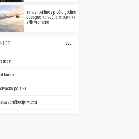
Turkish Airlines prošle godine
dostigao najveći broj putnika
svih vremena
NICE
SVE
vatnost
čki kodeks
đivačka politika
tika verifikacije vijesti