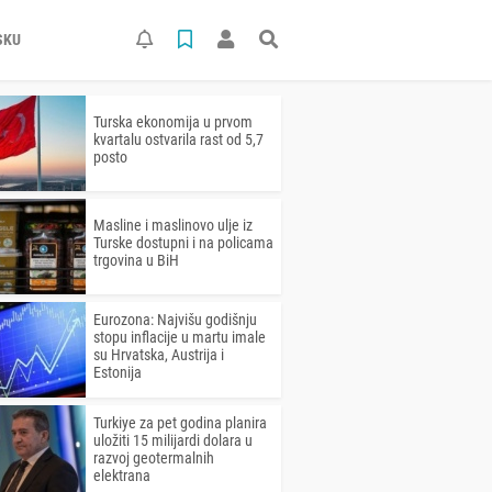
SKU
Turska ekonomija u prvom
kvartalu ostvarila rast od 5,7
posto
Masline i maslinovo ulje iz
Turske dostupni i na policama
trgovina u BiH
Eurozona: Najvišu godišnju
stopu inflacije u martu imale
su Hrvatska, Austrija i
Estonija
Turkiye za pet godina planira
uložiti 15 milijardi dolara u
razvoj geotermalnih
elektrana