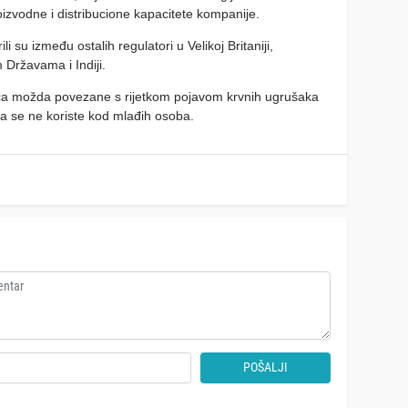
oizvodne i distribucione kapacitete kompanije.
 su između ostalih regulatori u Velikoj Britaniji,
 Državama i Indiji.
ca možda povezane s rijetkom pojavom krvnih ugrušaka
a se ne koriste kod mlađih osoba.
POŠALJI