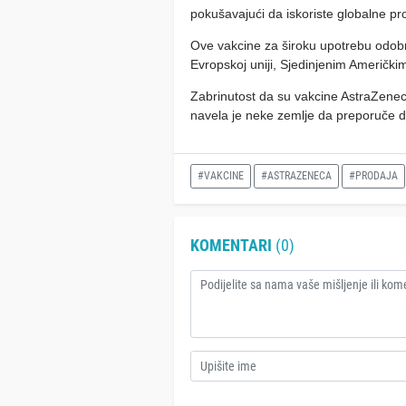
pokušavajući da iskoriste globalne pr
Ove vakcine za široku upotrebu odobrili
Evropskoj uniji, Sjedinjenim Američkim
Zabrinutost da su vakcine AstraZene
navela je neke zemlje da preporuče d
#VAKCINE
#ASTRAZENECA
#PRODAJA
KOMENTARI
(0)