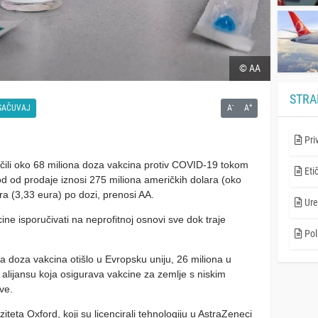
© AA
STRA
-
+
SAČUVAJ
A
A
Pri
učili oko 68 miliona doza vakcina protiv COVID-19 tokom
Eti
od od prodaje iznosi 275 miliona američkih dolara (oko
a (3,33 eura) po dozi, prenosi AA.
Ure
 isporučivati ​​na neprofitnoj osnovi sve dok traje
Poli
a doza vakcina otišlo u Evropsku uniju, 26 miliona u
 alijansu koja osigurava vakcine za zemlje s niskim
ve.
ziteta Oxford, koji su licencirali tehnologiju u AstraZeneci