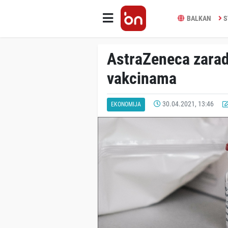
BALKAN
S
AstraZeneca zaradi
vakcinama
30.04.2021, 13:46
EKONOMIJA