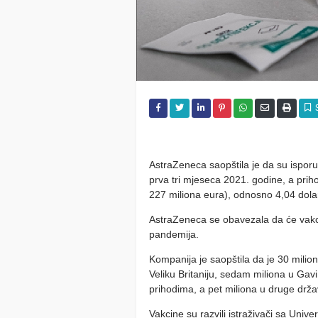
AstraZeneca saopštila je da su ispor
prva tri mjeseca 2021. godine, a prih
227 miliona eura), odnosno 4,04 dolar
AstraZeneca se obavezala da će vakcine
pandemija.
Kompanija je saopštila da je 30 milion
Veliku Britaniju, sedam miliona u Gavi
prihodima, a pet miliona u druge drža
Vakcine su razvili istraživači sa Univer