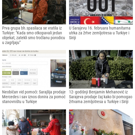
Prva grupa bh.spasilaca se vratila iz
U Sarajevu 16. februara humanitarna
Turkiye: "Kada smo otkopavali jedan
utrka za žrtve zemljotresa u Turkiye i
objekat, zatekli smo tročlanu porodicu
Siriji
u zagrljaju"
Neobičan vid pomoći: Sarajlija prodaje
12- godišnji Benjamin Mehanović iz
Mercedes i sav iznos donira za pomoć
Sarajeva prodaje čaj kako bi pomogao
stanovništu u Turkiye
žrtvama zemljotresa u Turkiye i Siriji