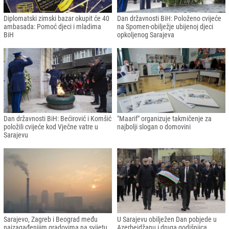
Diplomatski zimski bazar okupit će 40
Dan državnosti BiH: Položeno cvijeće
ambasada: Pomoć djeci i mladima
na Spomen-obilježje ubijenoj djeci
BiH
opkoljenog Sarajeva
Dan državnosti BiH: Bećirović i Komšić
"Maarif" organizuje takmičenje za
položili cvijeće kod Vječne vatre u
najbolji slogan o domovini
Sarajevu
Sarajevo, Zagreb i Beograd među
U Sarajevu obilježen Dan pobjede u
najzagađenijim gradovima na svijetu
Azerbejdžanu i druga godišnjica