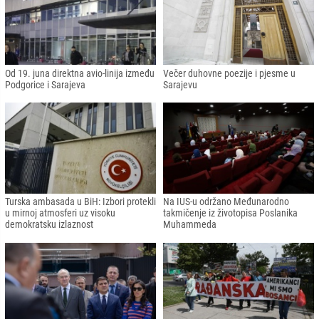
Od 19. juna direktna avio-linija između
Večer duhovne poezije i pjesme u
Podgorice i Sarajeva
Sarajevu
Turska ambasada u BiH: Izbori protekli
Na IUS-u održano Međunarodno
u mirnoj atmosferi uz visoku
takmičenje iz životopisa Poslanika
demokratsku izlaznost
Muhammeda