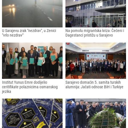
U Sarajevu zrak "nezdrav", u Zenici
Na pomolu migrantska kriza: Čečeni i
"vrlo nezdrav"
Dagestanci pristižu u Sarajevo
Institut Yunus Emre dodijelio
Sarajevo domaćin 5. samita turskih
ceritifikate polaznicima osmanskog
alumnija: Jačati odnose BiH i Turkiye
jezika