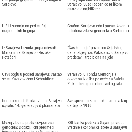
Mustafa Šarić iz Zenice pobjednik
Nekoliko hiljada građana na protestu
“Bentbaša Cliff Diving 2022“
ispred zgrade OHR-a
Posljednja grupa bh. hadžija stigla u
Prva grupa hadžija doputovala u
Sarajevo
Sarajevo: Suze radosnice prilikom
susreta s najbiližima