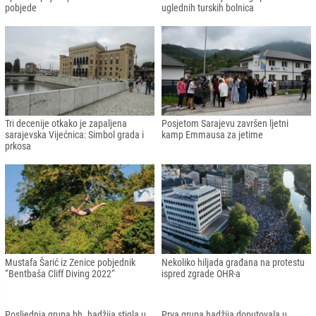
BiH
za poboljšanje ekonomskih veza
Turkiye i BiH
U Ambasadi Turkiye u Sarajevu
Otvoren Treći sajam zdravstvenog
upriličen prijem povodom Dana
turizma: U Sarajevo stigli predstavnici
pobjede
uglednih turskih bolnica
Tri decenije otkako je zapaljena
Posjetom Sarajevu završen ljetni
sarajevska Vijećnica: Simbol grada i
kamp Emmausa za jetime
prkosa