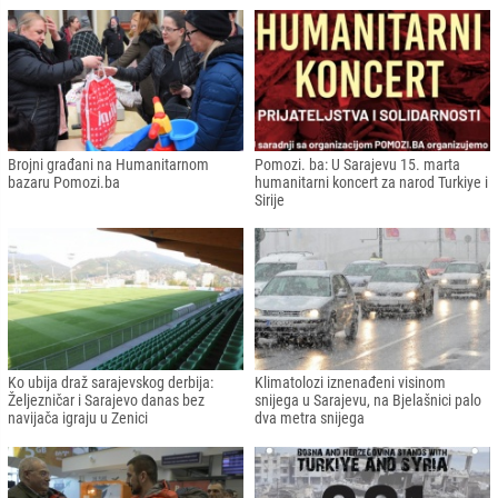
Brojni građani na Humanitarnom
Pomozi. ba: U Sarajevu 15. marta
bazaru Pomozi.ba
humanitarni koncert za narod Turkiye i
Sirije
Ko ubija draž sarajevskog derbija:
Klimatolozi iznenađeni visinom
Željezničar i Sarajevo danas bez
snijega u Sarajevu, na Bjelašnici palo
navijača igraju u Zenici
dva metra snijega