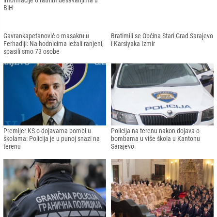
U BiH sumnja na prvi slučaj
Građani Sarajeva odali počast koloni s
majmunskih boginja
tabutima žrtava genocida u Srebrenici
Iz Sarajeva krenula grupa učesnika
"Čas kuhanja" povodom Svjetskog
Marša mira Sarajevo - Nezuk -
dana izbjeglica: Pakistanci u Sarajevu
Potačari
predstavili tradicionalna jela
Cavusoglu u posjeti Sarajevu: Sastao
Sarajevo: U Fondu Memorijala
se sa Kavazovićem i Schmidtom
otvorena izložba posvećena Safetu
Zajki – heroju oslobodilačkog rata
Internacionalni Univerzitet u Sarajevu
Sve spremno za remake sarajevskog
ispratio 14. generaciju diplomanata
derbija iz 1996.