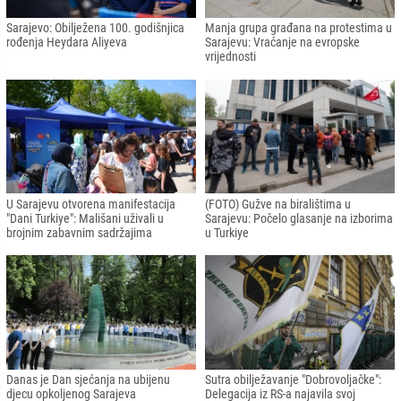
Sarajevo: Obilježena 100. godišnjica
Manja grupa građana na protestima u
rođenja Heydara Aliyeva
Sarajevu: Vraćanje na evropske
vrijednosti
U Sarajevu otvorena manifestacija
(FOTO) Gužve na biralištima u
"Dani Turkiye": Mališani uživali u
Sarajevu: Počelo glasanje na izborima
brojnim zabavnim sadržajima
u Turkiye
Danas je Dan sjećanja na ubijenu
Sutra obilježavanje "Dobrovoljačke":
djecu opkoljenog Sarajeva
Delegacija iz RS-a najavila svoj