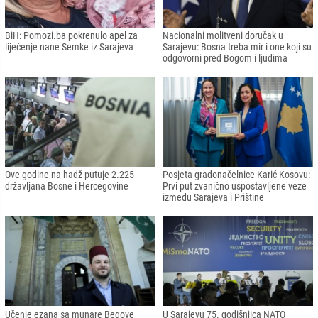
BiH: Pomozi.ba pokrenulo apel za
Nacionalni molitveni doručak u
liječenje nane Semke iz Sarajeva
Sarajevu: Bosna treba mir i one koji su
odgovorni pred Bogom i ljudima
Ove godine na hadž putuje 2.225
Posjeta gradonačelnice Karić Kosovu:
državljana Bosne i Hercegovine
Prvi put zvanično uspostavljene veze
između Sarajeva i Prištine
Učenje ezana sa munare Begove
U Sarajevu 75. godišnjica NATO