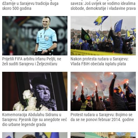
džamije u Sarajevu tradicija duga
saveza: Još uvijek se vodimo idealima
skoro 500 godina
slobode, demokratije i vladavine prava
Prijetili FIFA arbitru Irfanu Peljti, ne
Nakon protesta rudara u Sarajevu:
želi suditi Sarajevu i Željezničaru
Vlada FBiH obećala isplatu plata
Komemoracija Abdulahu Sidranu u
Protest rudara u Sarajevu: Bojimo se
Sarajevu: Pjesnik čije su anegdote već
da se ne ponovi februar 2014. godine
dio urbane legende grada