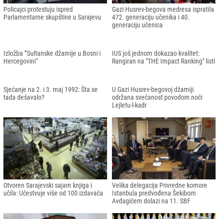
Muzej zločina protiv čovječnosti i
BBI banka podržala Sajam privrede
genocida: Dokazi, lični predmeti i
Srednje ekonomske škole u Sarajevu
informacije o ratnim dešavanjima u
BiH
Gavrankapetanović o masakru u
Bratimili se Općina Stari Grad Sarajevo
Ferhadiji: Na hodnicima ležali ranjeni,
i Karsiyaka Izmir
spasili smo 73 osobe
Premijer KS o dojavama bombi u
Policija na terenu nakon dojava o
školama: Policija je u punoj snazi na
bombama u više škola u Kantonu
terenu
Sarajevo