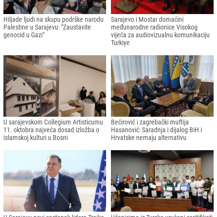
Hiljade ljudi na skupu podrške narodu
Sarajevo i Mostar domaćini
Palestine u Sarajevu: "Zaustavite
međunarodne radionice Visokog
genocid u Gazi"
vijeća za audiovizualnu komunikaciju
Turkiye
U sarajevskom Collegium Artisticumu
Bećirović i zagrebački muftija
11. oktobra najveća dosad izložba o
Hasanović: Saradnja i dijalog BiH i
islamskoj kulturi u Bosni
Hrvatske nemaju alternativu