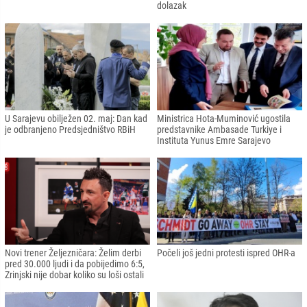
dolazak
U Sarajevu obilježen 02. maj: Dan kad
Ministrica Hota-Muminović ugostila
je odbranjeno Predsjedništvo RBiH
predstavnike Ambasade Turkiye i
Instituta Yunus Emre Sarajevo
Novi trener Željezničara: Želim derbi
Počeli još jedni protesti ispred OHR-a
pred 30.000 ljudi i da pobijedimo 6:5,
Zrinjski nije dobar koliko su loši ostali