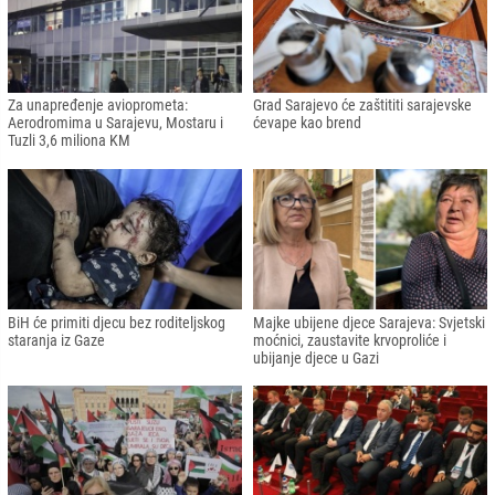
Za unapređenje avioprometa:
Grad Sarajevo će zaštititi sarajevske
Aerodromima u Sarajevu, Mostaru i
ćevape kao brend
Tuzli 3,6 miliona KM
BiH će primiti djecu bez roditeljskog
Majke ubijene djece Sarajeva: Svjetski
staranja iz Gaze
moćnici, zaustavite krvoproliće i
ubijanje djece u Gazi