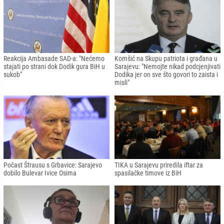
Reakcija Ambasade SAD-a: "Nećemo
Komšić na Skupu patriota i građana u
stajati po strani dok Dodik gura BiH u
Sarajevu: "Nemojte nikad podcjenjivati
sukob"
Dodika jer on sve što govori to zaista i
misli"
Počast Štrausu s Grbavice: Sarajevo
TIKA u Sarajevu priredila iftar za
dobilo Bulevar Ivice Osima
spasilačke timove iz BiH