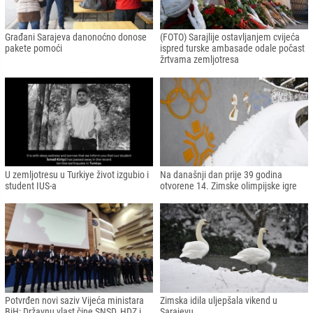
Građani Sarajeva danonoćno donose
(FOTO) Sarajlije ostavljanjem cvijeća
pakete pomoći
ispred turske ambasade odale počast
žrtvama zemljotresa
U zemljotresu u Turkiye život izgubio i
Na današnji dan prije 39 godina
student IUS-a
otvorene 14. Zimske olimpijske igre
Potvrđen novi saziv Vijeća ministara
Zimska idila uljepšala vikend u
BiH: Državnu vlast čine SNSD, HDZ i
Sarajevu