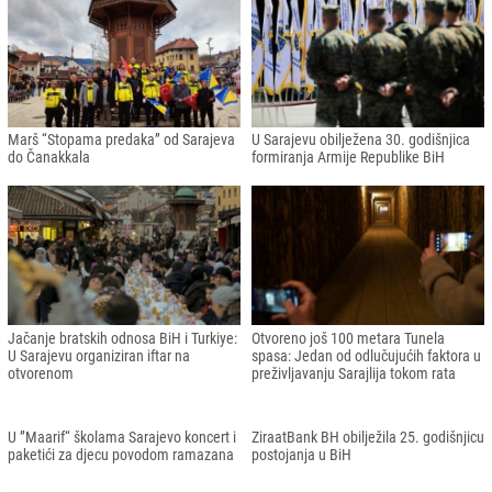
Policajci protestuju ispred
Gazi Husrev-begova medresa ispratila
Parlamentarne skupštine u Sarajevu
472. generaciju učenika i 40.
generaciju učenica
Izložba ”Sultanske džamije u Bosni i
IUS još jednom dokazao kvalitet:
Hercegovini“
Rangiran na "THE Impact Ranking" listi
Sjećanje na 2. i 3. maj 1992: Šta se
U Gazi Husrev-begovoj džamiji
tada dešavalo?
održana svečanost povodom noći
Lejletu-l-kadr