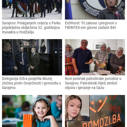
Sarajevo: Polaganjem cvijeća u Parku
Eichhorst: Tri zakona i pregovori s
prijateljstva obilježena 32. godišnjica
FRONTEX-om glavne zadaće BiH
masakra u Hodžaliju
Delegacija IUS-a posjetila Muzej
Novi početak palestinske porodice u
zločina protiv čovječnosti i genocida u
Sarajevu: Palestinski hljeb simbol
Sarajevu
otpora i sjećanje na Gazu