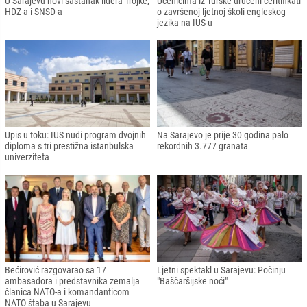
U Sarajevu novi sastanak lidera Trojke,
Učenicima iz Turske uručeni ceritifikati
HDZ-a i SNSD-a
o završenoj ljetnoj školi engleskog
jezika na IUS-u
Upis u toku: IUS nudi program dvojnih
Na Sarajevo je prije 30 godina palo
diploma s tri prestižna istanbulska
rekordnih 3.777 granata
univerziteta
Bećirović razgovarao sa 17
Ljetni spektakl u Sarajevu: Počinju
ambasadora i predstavnika zemalja
"Baščaršijske noći"
članica NATO-a i komandanticom
NATO štaba u Sarajevu