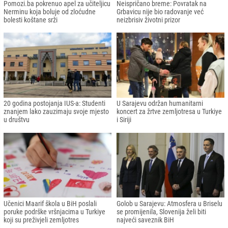
Pomozi.ba pokrenuo apel za učiteljicu
Neispričano breme: Povratak na
Nerminu koja boluje od zloćudne
Grbavicu nije bio radovanje već
bolesti koštane srži
neizbrisiv životni prizor
20 godina postojanja IUS-a: Studenti
U Sarajevu održan humanitarni
znanjem lako zauzimaju svoje mjesto
koncert za žrtve zemljotresa u Turkiye
u društvu
i Siriji
Učenici Maarif škola u BiH poslali
Golob u Sarajevu: Atmosfera u Briselu
poruke podrške vršnjacima u Turkiye
se promijenila, Slovenija želi biti
koji su preživjeli zemljotres
najveći saveznik BiH