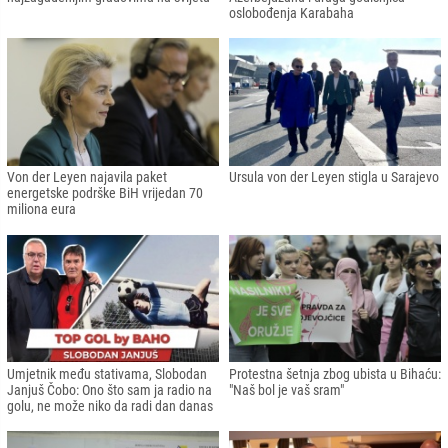
oslobođenja Karabaha
Von der Leyen najavila paket
Ursula von der Leyen stigla u Sarajevo
energetske podrške BiH vrijedan 70
miliona eura
Umjetnik među stativama, Slobodan
Protestna šetnja zbog ubista u Bihaću:
Janjuš Čobo: Ono što sam ja radio na
"Naš bol je vaš sram"
golu, ne može niko da radi dan danas