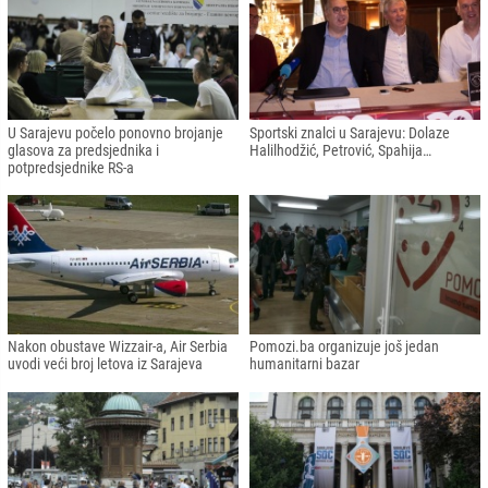
U Sarajevu počelo ponovno brojanje
Sportski znalci u Sarajevu: Dolaze
glasova za predsjednika i
Halilhodžić, Petrović, Spahija…
potpredsjednike RS-a
Nakon obustave Wizzair-a, Air Serbia
Pomozi.ba organizuje još jedan
uvodi veći broj letova iz Sarajeva
humanitarni bazar