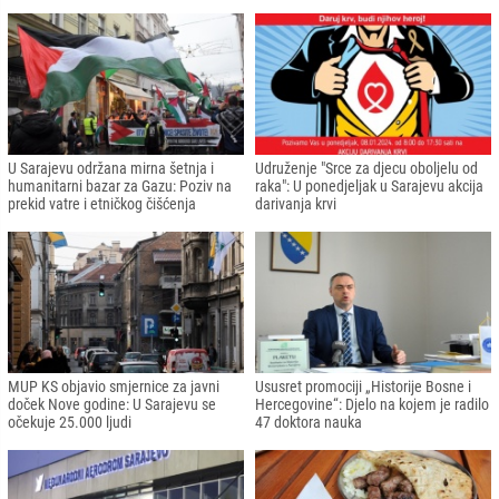
U Sarajevu održana mirna šetnja i
Udruženje "Srce za djecu oboljelu od
humanitarni bazar za Gazu: Poziv na
raka": U ponedjeljak u Sarajevu akcija
prekid vatre i etničkog čišćenja
darivanja krvi
MUP KS objavio smjernice za javni
Ususret promociji „Historije Bosne i
doček Nove godine: U Sarajevu se
Hercegovine“: Djelo na kojem je radilo
očekuje 25.000 ljudi
47 doktora nauka