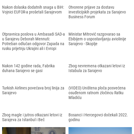
Otvoren Sarajevski sajam knjiga i
Velika delegacija Privredne komore
učila: Učestvuje više od 100 izdavača
Istanbula predvođena Šekibom
Avdagićem dolazi na 11. SBF
Marš “Stopama predaka” od Sarajeva
U Sarajevu obilježena 30. godišnjica
do Čanakkala
formiranja Armije Republike BiH
Jačanje bratskih odnosa BiH i Turkiye:
Otvoreno još 100 metara Tunela
U Sarajevu organiziran iftar na
spasa: Jedan od odlučujućih faktora u
otvorenom
preživljavanju Sarajlija tokom rata