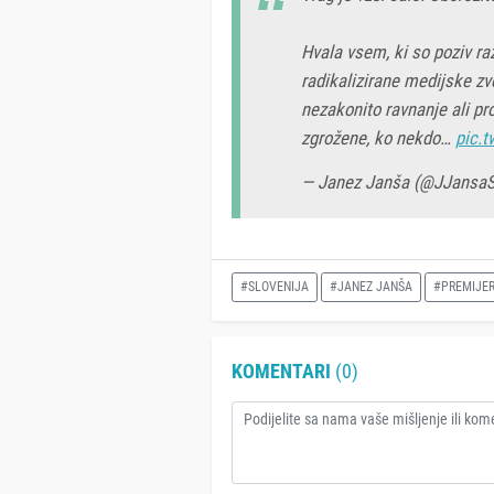
Hvala vsem, ki so poziv raz
radikalizirane medijske zv
nezakonito ravnanje ali pro
zgrožene, ko nekdo…
pic.
— Janez Janša (@JJansa
#SLOVENIJA
#JANEZ JANŠA
#PREMIJE
KOMENTARI
(0)