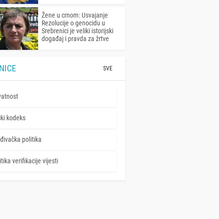
Žene u crnom: Usvajanje
Rezolucije o genocidu u
Srebrenici je veliki istorijski
događaj i pravda za žrtve
NICE
SVE
vatnost
čki kodeks
đivačka politika
tika verifikacije vijesti