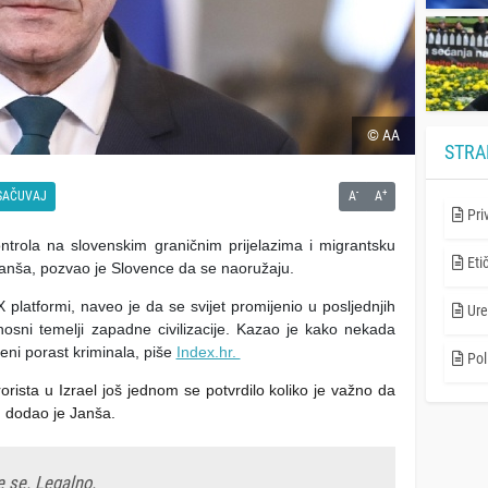
© AA
STRA
-
+
SAČUVAJ
A
A
Pri
ntrola na slovenskim graničnim prijelazima i migrantsku
Eti
 Janša, pozvao je Slovence da se naoružaju.
platformi, naveo je da se svijet promijenio u posljednjih
Ure
osni temelji zapadne civilizacije. Kazao je kako nekada
đeni porast kriminala, piše
Index.hr.
Poli
orista u Izrael još jednom se potvrdilo koliko je važno da
 dodao je Janša.
e se. Legalno.