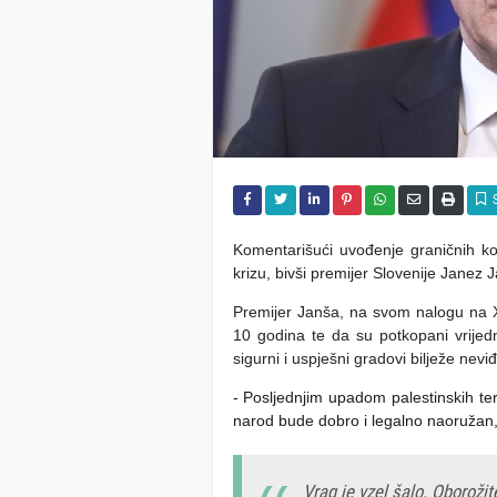
Komentarišući uvođenje graničnih ko
krizu, bivši premijer Slovenije Janez
Premijer Janša, na svom nalogu na X 
10 godina te da su potkopani vrijedn
sigurni i uspješni gradovi bilježe nevi
- Posljednjim upadom palestinskih ter
narod bude dobro i legalno naoružan,
Vrag je vzel šalo. Oborožit