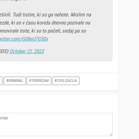
širili. Tudi tistim, ki so ga nehote. Mislim na
ezde, ki so v času kovida dnevno pozivale na
movirale tiste, ki so to počeli, sedaj pa so
twitter.com/G08eU7G50x
SDS)
October 22, 2023
R
#KRIMINAL
#TERORIZAM
#CIVILIZACIJA