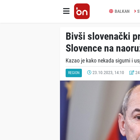
BALKAN
S
Bivši slovenački 
Slovence na naoru
Kazao je kako nekada sigurni i usp
23.10.2023, 14:10
24.
REGION