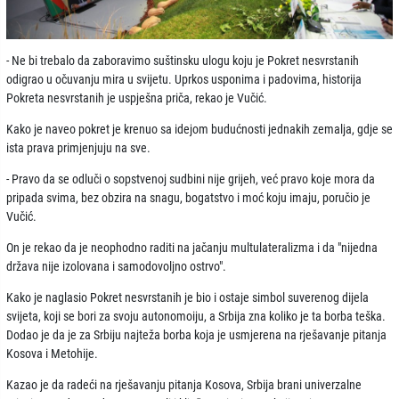
- Ne bi trebalo da zaboravimo suštinsku ulogu koju je Pokret nesvrstanih
odigrao u očuvanju mira u svijetu. Uprkos usponima i padovima, historija
Pokreta nesvrstanih je uspješna priča, rekao je Vučić.
Kako je naveo pokret je krenuo sa idejom budućnosti jednakih zemalja, gdje se
ista prava primjenjuju na sve.
- Pravo da se odluči o sopstvenoj sudbini nije grijeh, već pravo koje mora da
pripada svima, bez obzira na snagu, bogatstvo i moć koju imaju, poručio je
Vučić.
On je rekao da je neophodno raditi na jačanju multulateralizma i da "nijedna
država nije izolovana i samodovoljno ostrvo".
Kako je naglasio Pokret nesvrstanih je bio i ostaje simbol suverenog dijela
svijeta, koji se bori za svoju autonomoiju, a Srbija zna koliko je ta borba teška.
Dodao je da je za Srbiju najteža borba koja je usmjerena na rješavanje pitanja
Kosova i Metohije.
Kazao je da radeći na rješavanju pitanja Kosova, Srbija brani univerzalne