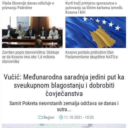
Vlada Slovenije danas odlučuje o
Kurti traži primjenu sporazuma o
priznanju Palestine
putovanju sa ličnim kartama između
Kosova i BiH
Završen popis stanovništva: Očekuje
Kosovo postalo pridruženi član
se da Kosovo ima oko 1,6 miliona
Parlamentarne skupštine NATO-a
stanovnika
Vučić: Međunarodna saradnja jedini put ka
sveukupnom blagostanju i dobrobiti
čovječanstva
Samit Pokreta nesvrstanih zemalja održava se danas i
sutra...
Region
11.10.2021 - 10:33