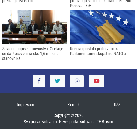
priznanju Palestine
putovanju sa ličnim kartama između
Kosova i BiH
Završen popis stanovništva: Očekuje
Kosovo postalo pridruženi član
se da Kosovo ima oko 1,6 miliona
Parlamentarne skupštine NATO-a
stanovnika
Impresum
Kontakt
RSS
Copyright © 2026
Sva prava zadržana. News portal software:
TE Bilişim