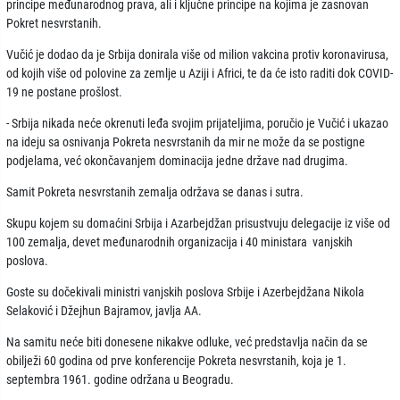
principe međunarodnog prava, ali i ključne principe na kojima je zasnovan
Pokret nesvrstanih.
Vučić je dodao da je Srbija donirala više od milion vakcina protiv koronavirusa,
od kojih više od polovine za zemlje u Aziji i Africi, te da će isto raditi dok COVID-
19 ne postane prošlost.
- Srbija nikada neće okrenuti leđa svojim prijateljima, poručio je Vučić i ukazao
na ideju sa osnivanja Pokreta nesvrstanih da mir ne može da se postigne
podjelama, već okončavanjem dominacija jedne države nad drugima.
Samit Pokreta nesvrstanih zemalja održava se danas i sutra.
Skupu kojem su domaćini Srbija i Azarbejdžan prisustvuju delegacije iz više od
100 zemalja, devet međunarodnih organizacija i 40 ministara vanjskih
poslova.
Goste su dočekivali ministri vanjskih poslova Srbije i Azerbejdžana Nikola
Selaković i Džejhun Bajramov, javlja AA.
Na samitu neće biti donesene nikakve odluke, već predstavlja način da se
obilježi 60 godina od prve konferencije Pokreta nesvrstanih, koja je 1.
septembra 1961. godine održana u Beogradu.