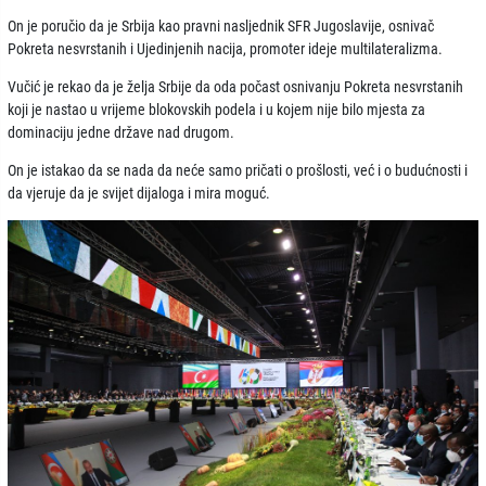
On je poručio da je Srbija kao pravni nasljednik SFR Jugoslavije, osnivač
Pokreta nesvrstanih i Ujedinjenih nacija, promoter ideje multilateralizma.
Vučić je rekao da je želja Srbije da oda počast osnivanju Pokreta nesvrstanih
koji je nastao u vrijeme blokovskih podela i u kojem nije bilo mjesta za
dominaciju jedne države nad drugom.
On je istakao da se nada da neće samo pričati o prošlosti, već i o budućnosti i
da vjeruje da je svijet dijaloga i mira moguć.