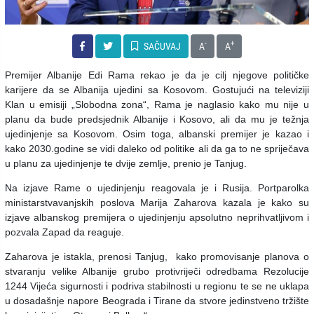
-
+
SAČUVAJ
A
A
Premijer Albanije Edi Rama rekao je da je cilj njegove političke
karijere da se Albanija ujedini sa Kosovom. Gostujući na televiziji
Klan u emisiji „Slobodna zona“, Rama je naglasio kako mu nije u
planu da bude predsjednik Albanije i Kosovo, ali da mu je težnja
ujedinjenje sa Kosovom. Osim toga, albanski premijer je kazao i
kako 2030.godine se vidi daleko od politike ali da ga to ne spriječava
u planu za ujedinjenje te dvije zemlje, prenio je Tanjug.
Na izjave Rame o ujedinjenju reagovala je i Rusija. Portparolka
ministarstvavanjskih poslova Marija Zaharova kazala je kako su
izjave albanskog premijera o ujedinjenju apsolutno neprihvatljivom i
pozvala Zapad da reaguje.
Zaharova je istakla, prenosi Tanjug, kako promovisanje planova o
stvaranju velike Albanije grubo protivriječi odredbama Rezolucije
1244 Vijeća sigurnosti i podriva stabilnosti u regionu te se ne uklapa
u dosadašnje napore Beograda i Tirane da stvore jedinstveno tržište