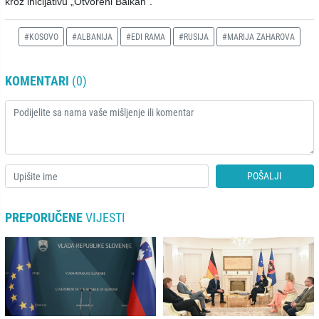
kroz inicijativu „Otvoreni Balkan“.
#KOSOVO
#ALBANIJA
#EDI RAMA
#RUSIJA
#MARIJA ZAHAROVA
KOMENTARI
(0)
POŠALJI
PREPORUČENE
VIJESTI