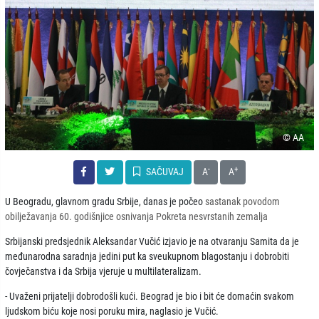
© AA
-
+
SAČUVAJ
A
A
U Beogradu, glavnom gradu Srbije, danas je počeo
sastanak povodom
obilježavanja 60. godišnjice osnivanja Pokreta nesvrstanih zemalja
Srbijanski predsjednik Aleksandar Vučić izjavio je na otvaranju Samita da je
međunarodna saradnja jedini put ka sveukupnom blagostanju i dobrobiti
čovječanstva i da Srbija vjeruje u multilateralizam.
- Uvaženi prijatelji dobrodošli kući. Beograd je bio i bit će domaćin svakom
ljudskom biću koje nosi poruku mira, naglasio je Vučić.