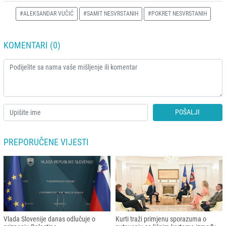
#ALEKSANDAR VUČIĆ
#SAMIT NESVRSTANIH
#POKRET NESVRSTANIH
KOMENTARI (0)
POŠALJI
PREPORUČENE VIJESTI
Vlada Slovenije danas odlučuje o
Kurti traži primjenu sporazuma o