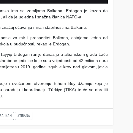
Turska ima sa zemljama Balkana, Erdogan je kazao da
u, ali da je ugledna i snažna članica NATO-a.
i značaj očuvanju mira i stabilnosti na Balkanu.
o posla za mir i prosperitet Balkana, ostajemo jedna od
okoja u budućnosti, rekao je Erdogan.
 Tayyip Erdogan ranije danas je u albanskom gradu Laču
tambene jedinice koje su u vrijednosti od 42 miliona eura
mljotresu 2019. godine izgubile krov nad glavom, javlja
ovuje i svečanom otvorenju Ethem Bey džamije koju je
 saradnju i koordinaciju Türkiye (TIKA) te će se obratiti
u.
BALKAN
#TIRANA