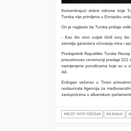
Komentirajući dobre odnose koje 
Turska nije primljena u Evropsku unij
On je naglasio da Turska pridaje velik
- Kao što smo uvijek činili svoj di
zemalja garantera očuvanja mira i sp
Predsjednik Republike Turske Recep
prisustvovao ceremoniji predaje 522 s
namijenjene porodicama koje su u ze
AA.
Erdogan večeras u Tirani prisustv
restaurirala Agencija za međunarodnu
zastupnicima u albanskom parlament
#RECEP TAYYIP ERDOĞAN
#ALBANIJA
#