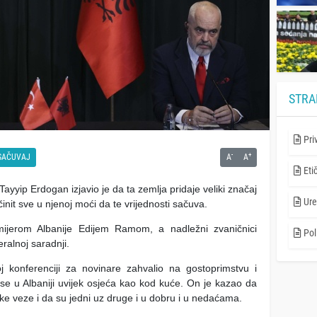
STRA
Pri
-
+
SAČUVAJ
A
A
Eti
yyip Erdogan izjavio je da ta zemlja pridaje veliki značaj
Ure
činit sve u njenoj moći da te vrijednosti sačuva.
ijerom Albanije Edijem Ramom, a nadležni zvaničnici
Poli
ralnoj saradnji.
j konferenciji za novinare zahvalio na gostoprimstvu i
 se u Albaniji uvijek osjeća kao kod kuće. On je kazao da
ske veze i da su jedni uz druge i u dobru i u nedaćama.