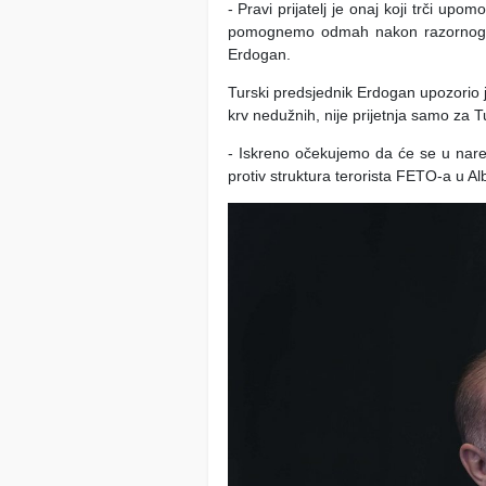
- Pravi prijatelj je onaj koji trči up
pomognemo odmah nakon razornog ze
Erdogan.
Turski predsjednik Erdogan upozorio j
krv nedužnih, nije prijetnja samo za T
- Iskreno očekujemo da će se u naredn
protiv struktura terorista FETO-a u Al