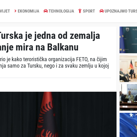
VIJET
EKONOMIJA
TEHNOLOGIJA
SPORT
UPOZNAJMO TUR
Turska je jedna od zemalja
anje mira na Balkanu
o je kako teroristička organizacija FETO, na čijim
tnja samo za Tursku, nego i za svaku zemlju u kojoj