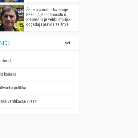
Žene u crnom: Usvajanje
Rezolucije o genocidu u
Srebrenici je veliki istorijski
događaj i pravda za žrtve
NICE
SVE
vatnost
čki kodeks
đivačka politika
tika verifikacije vijesti