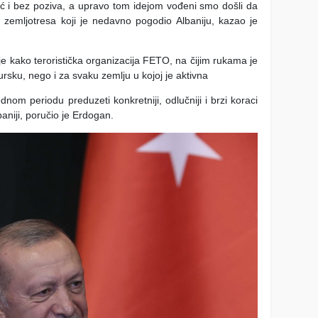
omoć i bez poziva, a upravo tom idejom vođeni smo došli da
mljotresa koji je nedavno pogodio Albaniju, kazao je
e kako teroristička organizacija FETO, na čijim rukama je
ursku, nego i za svaku zemlju u kojoj je aktivna
om periodu preduzeti konkretniji, odlučniji i brzi koraci
baniji, poručio je Erdogan.