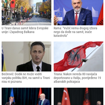
U Tirani danas samit lidera Evropske
Rama: "Vučić nema drugog izbora
unije i Zapadnog Balkana
nego da dođe na samit, inače
katastrofa"
Bećirović: Dodik ne može voditi
Tirana: Nakon nereda 80 navijača
vanjsku politiku BiH, na samit u Tirani
deportovano u Italiju, povrijeđeno 19
nisu ni pozvanu
albanskih policajaca