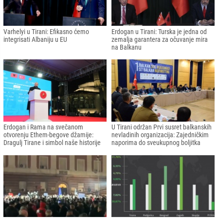
Varhelyi u Tirani: Efikasno ćemo
Erdogan u Tirani: Turska je jedna od
integrisati Albaniju u EU
zemalja garantera za očuvanje mira
na Balkanu
Erdogan i Rama na svečanom
U Tirani održan Prvi susret balkanskih
otvorenju Ethem-begove džamije:
nevladinih organizacija: Zajedničkim
Dragulj Tirane i simbol naše historije
naporima do sveukupnog boljitka