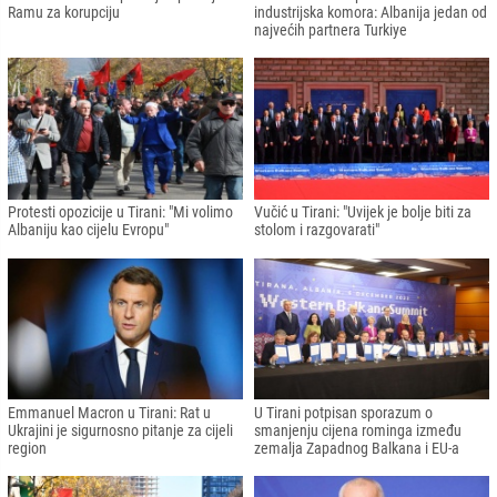
Ramu za korupciju
industrijska komora: Albanija jedan od
najvećih partnera Turkiye
Protesti opozicije u Tirani: "Mi volimo
Vučić u Tirani: "Uvijek je bolje biti za
Albaniju kao cijelu Evropu"
stolom i razgovarati"
Emmanuel Macron u Tirani: Rat u
U Tirani potpisan sporazum o
Ukrajini je sigurnosno pitanje za cijeli
smanjenju cijena rominga između
region
zemalja Zapadnog Balkana i EU-a