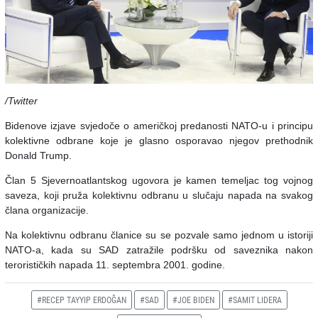
/Twitter
Bidenove izjave svjedoče o američkoj predanosti NATO-u i principu
kolektivne odbrane koje je glasno osporavao njegov prethodnik
Donald Trump.
Član 5 Sjevernoatlantskog ugovora je kamen temeljac tog vojnog
saveza, koji pruža kolektivnu odbranu u slučaju napada na svakog
člana organizacije.
Na kolektivnu odbranu članice su se pozvale samo jednom u istoriji
NATO-a, kada su SAD zatražile podršku od saveznika nakon
terorističkih napada 11. septembra 2001. godine.
#RECEP TAYYIP ERDOĞAN
#SAD
#JOE BIDEN
#SAMIT LIDERA