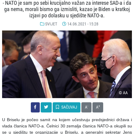
- NATO je sam po sebi krucijalno važan za interese SAD-a i da
ga nema, morali bismo ga izmisliti, kazao je Biden u kratkoj
izjavi po dolasku u sjedište NATO-a.
SVIJET
14.06.2021 - 15:28
© AA
-
+
SAČUVAJ
A
A
U Briselu je počeo samit na kojem učestvuju predsjednici država i
vlada članica NATO-a.
Čelnici 30 zemalja članica NATO-a okupili su
se u sjedištu te organizacije u Briselu, a generalni sekretar Jens