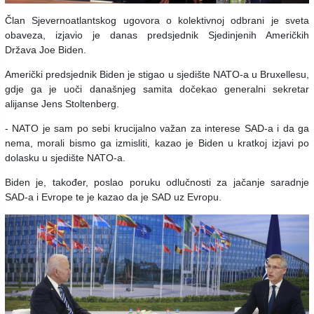
Član Sjevernoatlantskog ugovora o kolektivnoj odbrani je sveta
obaveza, izjavio je danas predsjednik Sjedinjenih Američkih
Država Joe Biden.
Američki predsjednik Biden je stigao u sjedište NATO-a u Bruxellesu,
gdje ga je uoči današnjeg samita dočekao generalni sekretar
alijanse Jens Stoltenberg.
- NATO je sam po sebi krucijalno važan za interese SAD-a i da ga
nema, morali bismo ga izmisliti, kazao je Biden u kratkoj izjavi po
dolasku u sjedište NATO-a.
Biden je, također, poslao poruku odlučnosti za jačanje saradnje
SAD-a i Evrope te je kazao da je SAD uz Evropu.