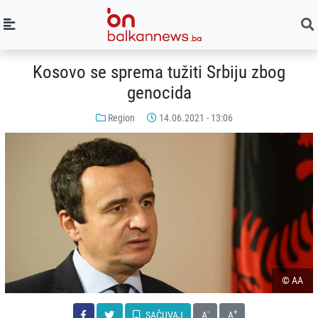
Kosovo se sprema tužiti Srbiju zbog
genocida
Region
14.06.2021 - 13:06
© AA
-
+
SAČUVAJ
A
A